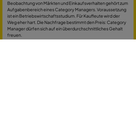
Beobachtung von Märkten und Einkaufsverhalten gehört zum
Aufgabenbereich eines Category Managers. Voraussetzung
ist ein Betriebswirtschaftsstudium. Für Kaufleute wird der
Weg eher hart. Die Nachfrage bestimmt den Preis: Category
Manager dürfen sich auf ein überdurchschnittliches Gehalt
freuen.
Ein anderer Beruf, dem man gute Zukunftsaussichten
zuschreibt, ist der Data Scientist. Er ist sowas wie ein interner
Unternehmensberater: Daten aus unterschiedlichen
Abteilungen werden zusammengeführt und Analysiert.
Daraus leitet der Data Scientist Handlungsempfehlungen ab.
Stellenangebote in der Verwaltung
Ganz allgemein fallen unter Verwaltung alle administrativen
Aufgaben in einem Unternehmen. Meistens sind jedoch
Stellen im Öffentlichen Dienst gemeint, also bei Behörden