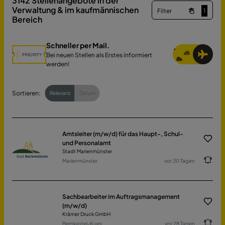
3142
Stellenangebote in der
Verwaltung & im kaufmännischen
Filter
1
Bereich
Schneller per Mail.
Bei neuen Stellen als Erstes informiert
werden!
Sortieren:
Relevanz
Datum
Amtsleiter (m/w/d) für das Haupt-, Schul-
und Personalamt
Stadt Marienmünster
Marienmünster
vor 30 Tagen
Sachbearbeiter im Auftragsmanagement
(m/w/d)
Krämer Druck GmbH
Bernkastel-Kues
vor 28 Tagen