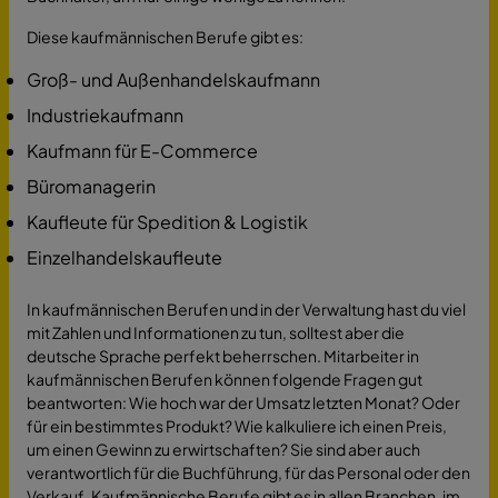
Diese kaufmännischen Berufe gibt es:
Groß- und Außenhandelskaufmann
Industriekaufmann
Kaufmann für E-Commerce
Büromanagerin
Kaufleute für Spedition & Logistik
Einzelhandelskaufleute
In kaufmännischen Berufen und in der Verwaltung hast du viel
mit Zahlen und Informationen zu tun, solltest aber die
deutsche Sprache perfekt beherrschen. Mitarbeiter in
kaufmännischen Berufen können folgende Fragen gut
beantworten: Wie hoch war der Umsatz letzten Monat? Oder
für ein bestimmtes Produkt? Wie kalkuliere ich einen Preis,
um einen Gewinn zu erwirtschaften? Sie sind aber auch
verantwortlich für die Buchführung, für das Personal oder den
Verkauf. Kaufmännische Berufe gibt es in allen Branchen, im