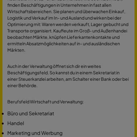
finden Beschäftigungen in Unternehmen in fast allen
Wirtschaftsbereichen. Sie planen und überwachen Einkauf,
Logistik und Verkauf im In- und Ausland und wirken bei der
Optimierung mit: Waren werden verkauft, Lager gebucht und
Transporte organisiert. Kaufleute im Groß- und Außenhandei
beobachten Märkte, knüpfen Lieferkantenkontakte und
ermitteln Absatzmöglichkeiten auf in- und ausländischen
Märkten.
Auch in der Verwaltung öffnet sich dir ein weites
Beschäftigungsfeld. So kannst du in einem Sekretariat in
einer Steuerkanzlei arbeiten, am Schalter einer Bank oder bei
einer Behörde.
Berufsfeld Wirtschaft und Verwaltung:
Büro und Sekretariat
Handel
Marketing und Werbung