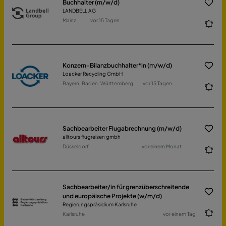
Buchhalter (m/w/d)
LANDBELL AG
Mainz
vor 15 Tagen
Konzern-Bilanzbuchhalter*in (m/w/d)
Loacker Recycling GmbH
Bayern, Baden-Württemberg
vor 15 Tagen
Sachbearbeiter Flugabrechnung (m/w/d)
alltours flugreisen gmbh
Düsseldorf
vor einem Monat
Sachbearbeiter/in für grenzüberschreitende
und europäische Projekte (w/m/d)
Regierungspräsidium Karlsruhe
Karlsruhe
vor einem Tag