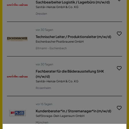
Sachbearbeiter Logistik / Lagerbüro (m/w/d)
Sanitär-Heinze GmbH & Co. KG
Dresden
vor 30 Tagen
Technischer Leiter / Produktionsleiter (m/w/d)
Eschenbacher Pivatbrauerei GmbH
Eltmann - Eschenbach
vor 30 Tagen
Fachberater für die Bäderausstellung SHK
(m/w/d)
Sanitär-Heinze GmbH & Co. KG
Rosenheim
vor 15 Tagen
Kundenberater*in / Storemanager*in (m/w/d)
SelfStorage-Dein Lagerraum GmbH
München