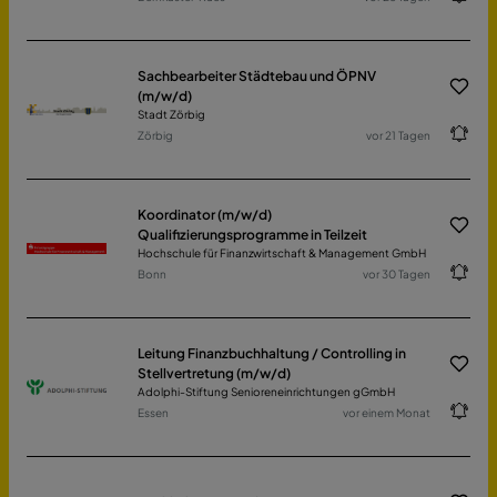
Sachbearbeiter Städtebau und ÖPNV
(m/w/d)
Stadt Zörbig
Zörbig
vor 21 Tagen
Koordinator (m/w/d)
Qualifizierungsprogramme in Teilzeit
Hochschule für Finanzwirtschaft & Management GmbH
Bonn
vor 30 Tagen
Leitung Finanzbuchhaltung / Controlling in
Stellvertretung (m/w/d)
Adolphi-Stiftung Senioreneinrichtungen gGmbH
Essen
vor einem Monat