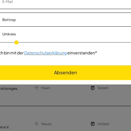
 (m/w/d)
Düsseldorf
Vollzeit
Umkreis
 (m/w/d) (ESF)
Oberhausen
Vollzeit
ch bin mit der
Datenschutzerklärung
einverstanden*
Oberhausen
Absenden
Haan
Teilzeit
ationsges.
Neuss
Vollzeit
n e.V.