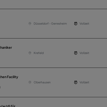
Düsseldorf - Gerresheim
Vollzeit
chaniker
Krefeld
Vollzeit
hen Facility
Oberhausen
Vollzeit
H
m/w/d) für