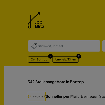
X
X
Ort: Bottrop
Umkreis: 30 km
342
Stellenangebote in Bottrop
Schneller per Mail.
Bei neuen Ste