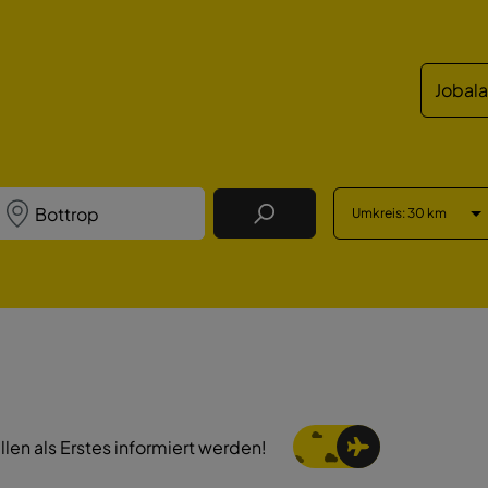
Jobal
Umkreis
: 30 km
Job Finden
llen als Erstes informiert werden!