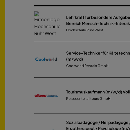
Lehrkraft für besondere Aufgab
Bereich Mensch-Technik-Interak
Hochschule Ruhr West
Service-Techniker für Kältetechn
(m/w/d)
Coolworld Rentals GmbH
Tourismuskaufmann (m/w/d) Vollze
Reisecenter alltours GmbH
Sozialpädagoge / Heilpädagoge 
Ergotherapeut / Psychologe (m/w/