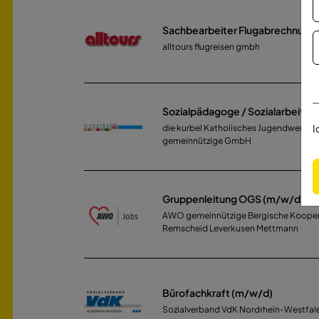
Sachbearbeiter Flugabrechnung
alltours flugreisen gmbh
Sozialpädagoge / Sozialarbeiter
I
die kurbel Katholisches Jugendwerk 
gemeinnützige GmbH
Gruppenleitung OGS (m/w/d)
AWO gemeinnützige Bergische Kooper
Remscheid Leverkusen Mettmann
Bürofachkraft (m/w/d)
Sozialverband VdK Nordrhein-Westfale