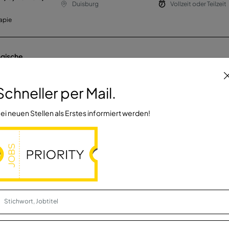
Duisburg
Vollzeit oder Teilzeit
apie
ogische
Düsseldorf
Vollzeit
Schneller per Mail.
ei neuen Stellen als Erstes informiert werden!
ogische
Düsseldorf
Teilzeit
eit
Düsseldorf
Vollzeit oder Teilzeit