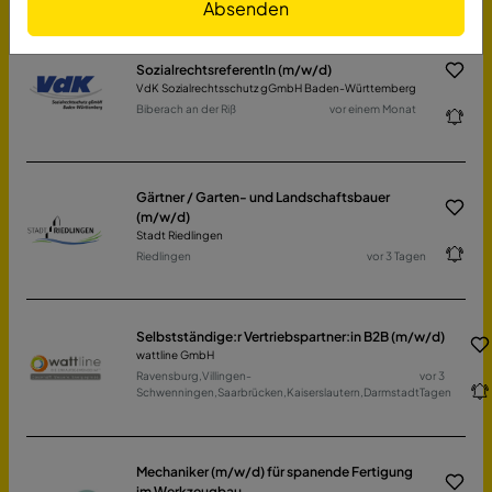
Absenden
SozialrechtsreferentIn (m/w/d)
VdK Sozialrechtsschutz gGmbH Baden-Württemberg
Biberach an der Riß
vor einem Monat
Gärtner / Garten- und Landschaftsbauer
(m/w/d)
Stadt Riedlingen
Riedlingen
vor 3 Tagen
Selbstständige:r Vertriebspartner:in B2B (m/w/d)
wattline GmbH
Ravensburg,Villingen-
vor 3
Schwenningen,Saarbrücken,Kaiserslautern,Darmstadt
Tagen
Mechaniker (m/w/d) für spanende Fertigung
im Werkzeugbau