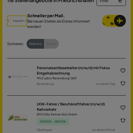
118
Stellenangebote in Friedrichshafen
Filter
Schneller per Mail.
Bei neuen Stellen als Erstes informiert
werden!
Sortieren:
Relevanz
Datum
Personalsachbearbeiter (m/w/d) mit Fokus
Entgeltabrechnung
MVZ Labor Ravensburg GbR
Ravensburg
vor einem Tag
LKW-Fahrer / Berufskraftfahrer (m/w/d)
Nahverkehr
EPOS Bio Partner Süd GmbH
38400€ - 48600€
Überlingen
vor einem Monat