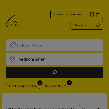
Jobalarm anmelden
Merkliste
Job Finden
X
X
Ort: Friedrichshafen
Umkreis: 30 km