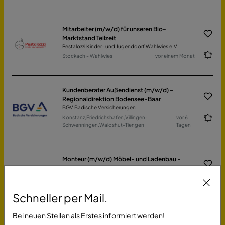
Mitarbeiter (m/w/d) für unseren Bio-
Marktstand Teilzeit
Pestalozzi Kinder- und Jugenddorf Wahlwies e.V.
Stockach - Wahlwies
vor einem Monat
Kundenberater Außendienst (m/w/d) –
Regionaldirektion Bodensee-Baar
BGV Badische Versicherungen
Konstanz,Friedrichshafen,Villingen-
vor 6
Schwenningen,Waldshut-Tiengen
Tagen
Monteur (m/w/d) Möbel- und Ladenbau -
Lager / Montage
1:1 frische & promo GmbH
Singen (Hohentwiel)
vor einem Monat
Schneller per Mail.
Bei neuen Stellen als Erstes informiert werden!
Junior-Bauleiter (m/w/d) Parkett- und