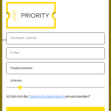
Bodenbelagsarbeiten
Bembé Parkett GmbH & Co. KG
Halle (Saale), Regensburg, Mülheim-Kärlich,
vor einem
Singen (Hohentwiel)
Tag
Finanzbuchhalter (m/w/d) oder
Bilanzbuchhalter (m/w/d)
30 km
MVZ Labor Ravensburg SE & Co. eGbR
Ravensburg
vor 10 Tagen
Instandhalter (m/w/d) - Sondermaschinen &
Anlagen
ACE Advanced Composite Engineering GmbH
Salem-Neufrach
vor 10 Tagen
Umkreis
Ich bin mit der
Datenschutzerklärung
einverstanden*
Senior Softwareentwickler C/C++ (m/w/d)
Lindauer DORNIER GmbH
Lindau (Bodensee)
vor 11 Tagen