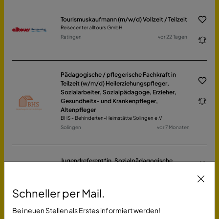
Tourismuskaufmann (m/w/d) Vollzeit / Teilzeit
Reisecenter alltours GmbH
Ratingen
vor 22 Tagen
Pädagogische / pflegerische Fachkraft in
Teilzeit (w/m/d) Heilerziehungspfleger,
Sozialarbeiter, Sozialpädagoge, Erzieher,
Gesundheits- und Krankenpfleger,
Altenpfleger
BHS - Behinderten-Heimstätte Solingen e.V.
Solingen
vor 7 Monaten
Jugendreferent*in, Sozialpädagogische
Fachkraft (w/m/d)
Evangelischer Kirchenkreis Düsseldorf
Düsseldorf
vor 7 Tagen
Schneller per Mail.
Bei neuen Stellen als Erstes informiert werden!