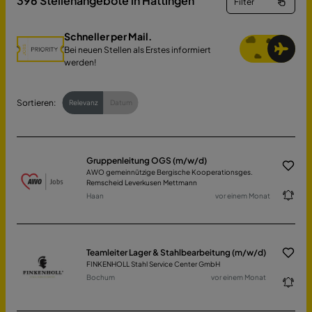
396
Stellenangebote in Hattingen
Filter
Schneller per Mail.
Bei neuen Stellen als Erstes informiert
werden!
Sortieren:
Relevanz
Datum
Gruppenleitung OGS (m/w/d)
AWO gemeinnützige Bergische Kooperationsges.
Remscheid Leverkusen Mettmann
Haan
vor einem Monat
Teamleiter Lager & Stahlbearbeitung (m/w/d)
FINKENHOLL Stahl Service Center GmbH
Bochum
vor einem Monat