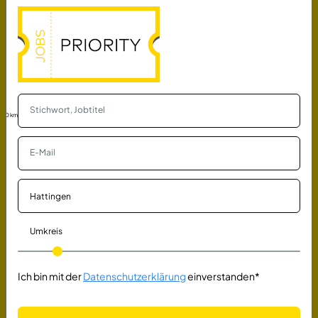
Jugendreferent*in, Sozialpädagogische
Fachkraft (w/m/d) Teilzeit
Evangelischer Kirchenkreis Düsseldorf
Düsseldorf
vor 7 Tagen
Verkäufer (m/w/d) Vollzeit / Teilzeit
Bär GmbH
30 km
Düsseldorf
vor einem Monat
Mitarbeiter Produktion / Montage
Industriearmaturen (m/w/d)
Herberholz GmbH
Ennepetal
vor 3 Tagen
Umkreis
Pädagogische Fachkraft als Bezugsbetreuerin
Ich bin mit der
Datenschutzerklärung
einverstanden*
(m/w/d) (Vollzeit oder Teilzeit)
Vive Žene e.V.
Witten
vor einem Monat