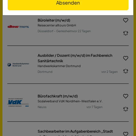
Absenden
Büroleiter (m/w/d)
Reisecenter alltours GmbH
Düsseldorf - Gerresheim
vor 22 Tagen
Ausbilder / Dozent (m/w/d) im Fachbereich
Sanitärtechnik
Handwerkskammer Dortmund
Dortmund
vor 2 Tagen
Bürofachkraft (m/w/d)
Sozialverband VdK Nordrhein-Westfalen e.V.
Neuss
vor 7 Tagen
Sachbearbeiter im Aufgabenbereich „Stadt