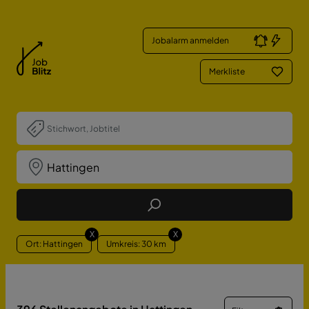
Jobalarm anmelden
Merkliste
Job Finden
X
X
Ort: Hattingen
Umkreis: 30 km