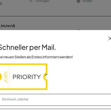
Tuttlingen
Vollzeit
KG
t (m/w/d)
Tuttlingen
Vollzeit
KG
Schneller per Mail.
 (m/w/d)
ei neuen Stellen als Erstes informiert werden!
Überlingen
Vollzeit
tsbauer
Riedlingen
Vollzeit