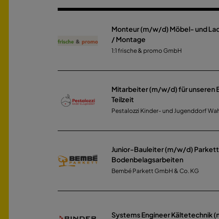
Monteur (m/w/d) Möbel- und La
/ Montage
1:1 frische & promo GmbH
Mitarbeiter (m/w/d) für unseren
Teilzeit
Pestalozzi Kinder- und Jugenddorf Wah
Junior-Bauleiter (m/w/d) Parket
Bodenbelagsarbeiten
Bembé Parkett GmbH & Co. KG
Systems Engineer Kältetechnik 