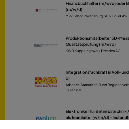
Finanzbuchhalter (m/w/d) oder B
(m/w/d)
MVZ Labor Ravensburg SE & Co. eGbR
Produktionsmitarbeiter 3D-Mess
Qualitätsprüfung (m/w/d)
KWD Kupplungswerk Dresden AG
Integrationsfachkraft in Voll- und 
d)
Arbeiter-Samariter-Bund Regionalverb
Düren e.V.
Elektroniker für Betriebstechnik /
als Teamleiter (w/m/d) - Instand
Exolum Mannheim GmbH