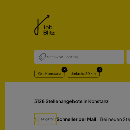
X
X
Ort: Konstanz
Umkreis: 30 km
3128
Stellenangebote in Konstanz
Schneller per Mail.
Bei neuen Ste