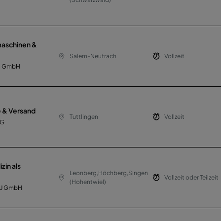
maschinen &
Salem-Neufrach
Vollzeit
ng GmbH
e & Versand
Tuttlingen
Vollzeit
KG
zin als
Leonberg,Höchberg,Singen
Vollzeit oder Teilzeit
(Hohentwiel)
BAU GmbH