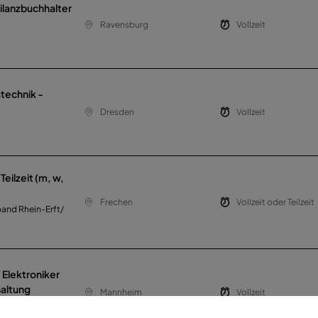
ilanzbuchhalter
Ravensburg
Vollzeit
technik -
Dresden
Vollzeit
Teilzeit (m, w,
Frechen
Vollzeit oder Teilzeit
and Rhein-Erft/
 Elektroniker
haltung
Mannheim
Vollzeit