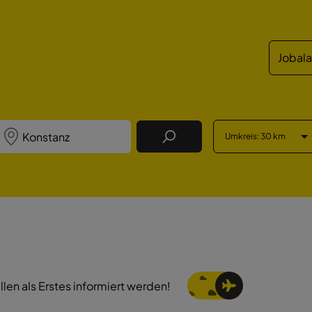
Jobal
Umkreis
: 30 km
Job Finden
llen als Erstes informiert werden!