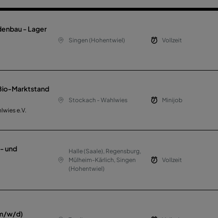
denbau - Lager
Singen (Hohentwiel)
Vollzeit
 Bio-Marktstand
Stockach - Wahlwies
Minijob
lwies e.V.
t- und
Halle (Saale), Regensburg,
Mülheim-Kärlich, Singen
Vollzeit
(Hohentwiel)
(m/w/d)