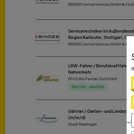
BINDER Central Services GmbH & Co.
Servicetechniker im Außendiens
Region Karlsruhe, Stuttgart, Ulm
BINDER Central Services GmbH & Co.
LKW-Fahrer / Berufskraftfahrer
B
Nahverkehr
EPOS Bio Partner Süd GmbH
38400€ - 48600€
Gärtner / Garten- und Landschaf
(m/w/d)
30 km
Stadt Riedlingen