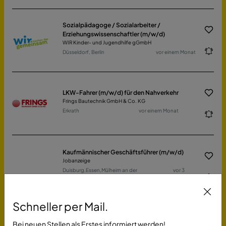
Sozialpädagoge / Sozialarbeiter /
Erziehungswissenschaftler (m/w/d)
WIR Kinder- und Jugendhilfe gGmbH
Düsseldorf, Berlin
vor einem Monat
LKW-Fahrer (m/w/d) für den Nahverkehr
Frings Bautechnik GmbH & Co. KG
Erkrath
vor einem Monat
Kaufmännischer Geschäftsführer (m/w/d)
Jobanzeige
Duisburg,Essen,Mülheim an der
vor 3
Ruhr,Oberhausen,Wesel
Tagen
Schneller per Mail.
Betreuungsfachkraft (m/w/d) Volllzeit /
Bei neuen Stellen als Erstes informiert werden!
Teilzeit