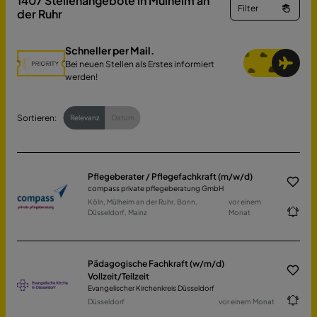
1407
Stellenangebote in Mülheim an
Filter
der Ruhr
Schneller per Mail.
Bei neuen Stellen als Erstes informiert
werden!
Sortieren:
Relevanz
Datum
Pflegeberater / Pflegefachkraft (m/w/d)
compass private pflegeberatung GmbH
Köln, Mülheim an der Ruhr, Bonn,
vor einem
Düsseldorf, Mainz
Monat
Pädagogische Fachkraft (w/m/d)
Vollzeit/Teilzeit
Evangelischer Kirchenkreis Düsseldorf
Düsseldorf
vor einem Monat