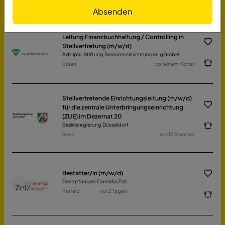
Bochum
vor einem Monat
Absenden
Leitung Finanzbuchhaltung / Controlling in
Stellvertretung (m/w/d)
Adolphi-Stiftung Senioreneinrichtungen gGmbH
Essen
vor einem Monat
Stellvertretende Einrichtungsleitung (m/w/d)
für die zentrale Unterbringungseinrichtung
(ZUE) im Dezernat 20
Bezirksregierung Düsseldorf
Rees
vor 12 Stunden
Bestatter/in (m/w/d)
Bestattungen Cornelia Zelz
Krefeld
vor 2 Tagen