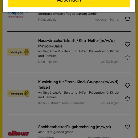
Pflegefachkraft (m/w/d) Beratung am Telefon
für Pflegebedürftige & Angehörige
compass private pflegeberatung GmbH
Köln, Leipzig
vor einem Monat
Hauswirtschaftskraft / Kita-Helfer (m/w/d)
Minijob-Basis
wir für pänz e.V. - Beratung; Hilfen; Prävention für Kinder
und Familien
Köln - Nippes
vor 30 Tagen
Kursleitung für Eltern-Kind-Gruppen (m/w/d)
Teilzeit
wir für pänz e.V. - Beratung; Hilfen; Prävention für Kinder
und Familien
Köln - Ostheim, Köln - Ehrenfeld
vor 30 Tagen
Sachbearbeiter Flugabrechnung (m/w/d)
alltours flugreisen gmbh
Düsseldorf
vor einem Monat