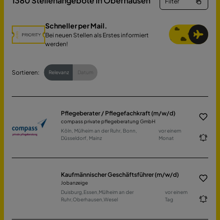
1380
Stellenangebote in Oberhausen
Filter
Schneller per Mail.
Bei neuen Stellen als Erstes informiert
werden!
Sortieren:
Relevanz
Datum
Pflegeberater / Pflegefachkraft (m/w/d)
compass private pflegeberatung GmbH
Köln, Mülheim an der Ruhr, Bonn,
vor einem
Düsseldorf, Mainz
Monat
Kaufmännischer Geschäftsführer (m/w/d)
Jobanzeige
Duisburg,Essen,Mülheim an der
vor einem
Ruhr,Oberhausen,Wesel
Tag