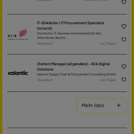
IT-Einkäufer / IT Procurement Specialist
(m/w/d)
Hochschul-IT-Services.nrw Körperschaft des
öffentlichen Rechts
Düsseldorf
vor 2 Tagen
(Senior) Manager (all genders) – AI & Digital
Solutions
valantic Supply Chain & Procurement Consulting GmbH
Düsseldorf
vor 2 Tagen
Mehr Jobs