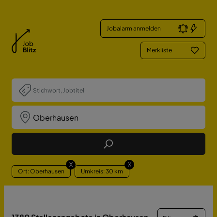
Jobalarm anmelden
Merkliste
Job Finden
X
X
Ort: Oberhausen
Umkreis: 30 km