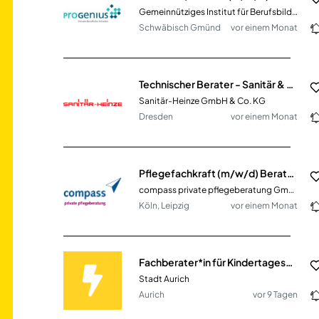
Gemeinnütziges Institut für Berufsbildung Dr. Engel GmbH
Schwäbisch Gmünd
vor einem Monat
Technischer Berater - Sanitär & Heizung (m/w/d)
Sanitär-Heinze GmbH & Co. KG
Dresden
vor einem Monat
Pflegefachkraft (m/w/d) Beratung am Telefon für Pflegebedürftige & Angehörige
compass private pflegeberatung GmbH
Köln, Leipzig
vor einem Monat
Fachberater*in für Kindertageseinrichtung (m/w/d)
Stadt Aurich
Aurich
vor 9 Tagen