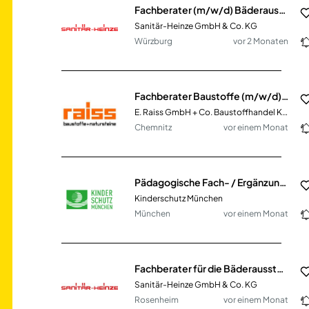
Fachberater (m/w/d) Bäderausstellung SHK
Sanitär-Heinze GmbH & Co. KG
Würzburg
vor 2 Monaten
Fachberater Baustoffe (m/w/d) im Innen- & Außendienst
E. Raiss GmbH + Co. Baustoffhandel KG
Chemnitz
vor einem Monat
Pädagogische Fach- / Ergänzungskraft (m/w/d) Teilzeit
Kinderschutz München
München
vor einem Monat
Fachberater für die Bäderausstellung SHK (m/w/d)
Sanitär-Heinze GmbH & Co. KG
Rosenheim
vor einem Monat