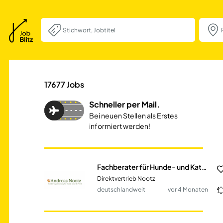
Fachberater für 
17677
Jobs
Schneller per Mail.
Bei neuen Stellen als Erstes
informiert werden!
Fachberater für Hunde- und Katzenernährung (m/w/d)
Direktvertrieb Nootz
deutschlandweit
vor 4 Monaten