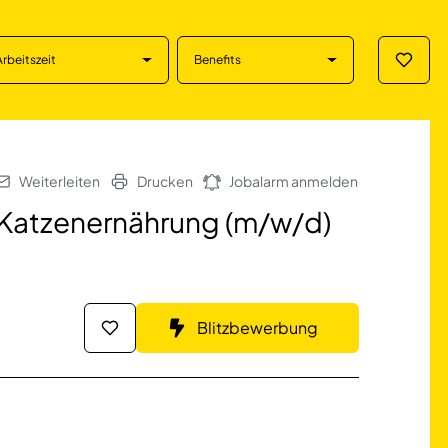
Arbeitszeit
Benefits
Merklis
nernährung (m/w/d
Weiterleiten
Drucken
Jobalarm anmelden
 Katzenernährung (m/w/d)
Blitzbewerbung