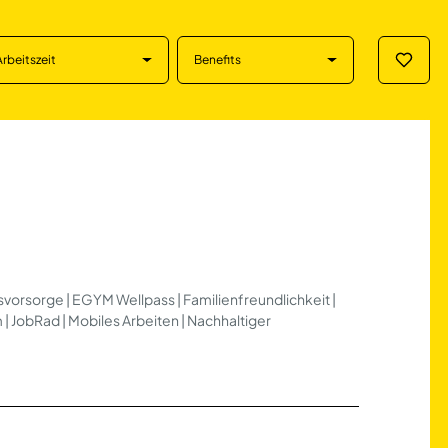
Arbeitszeit
Benefits
Merklis
ntabaur
rsvorsorge | EGYM Wellpass | Familienfreundlichkeit |
m | JobRad | Mobiles Arbeiten | Nachhaltiger