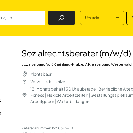
Umkreis
Job Finden
ter (m/w/d) in Mo
Sozialrechtsberater (m/w/d)
Sozialverband VdK Rheinland-Pfalz e. V. Kreisverband Westerwald
Montabaur
Vollzeit oder Teilzeit
13. Monatsgehalt | 30 Urlaubstage | Betriebliche Alte
Fitness | Flexible Arbeitszeiten | Gestaltungsspielrau
Arbeitgeber | Weiterbildungen
Referenznummer: 16218342-JB
 | 