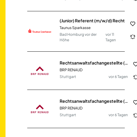
(Junior) Referent (m/w/d) Recht
Taunus Sparkasse
Bad Homburg vor der
vor 11
Höhe
Tagen
Rechtsanwaltsfachangestellte (m/w/d) Familien - und Erbrecht
BRP RENAUD
Stuttgart
vor 6 Tagen
Rechtsanwaltsfachangestellte (m/w/d) im gewerblichen Rechtsschutz in Teilzeit oder Vollzeit
BRP RENAUD
Stuttgart
vor 6 Tagen