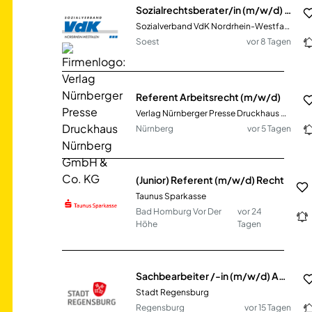
Sozialrechtsberater/in (m/w/d) Teilzeit
Sozialverband VdK Nordrhein-Westfalen e.V.
Soest
vor 8 Tagen
Referent Arbeitsrecht (m/w/d)
Verlag Nürnberger Presse Druckhaus Nürnberg GmbH &amp; Co. KG
Nürnberg
vor 5 Tagen
(Junior) Referent (m/w/d) Recht
Taunus Sparkasse
Bad Homburg Vor Der
vor 24
Höhe
Tagen
Sachbearbeiter /-in (m/w/d) Abfallberatung
Stadt Regensburg
Regensburg
vor 15 Tagen