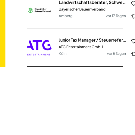
Landwirtschaftsberater, Schwerpunkt Agrar (m/w/d)
Bayerischer Bauernverband
Amberg
vor 17 Tagen
Junior Tax Manager / Steuerreferent (m/w/d)
ATG Entertainment GmbH
Köln
vor 5 Tagen
Jurist/in (m/w/d) in Voll-/Teilzeit
BDH Bundesverband Rehabilitation e.V.
Bonn
vor 25 Tagen
Schulassistenz (m/w/d) zur Koordination der Bildungsgerechtigkeit
Stadtverwaltung Bad Neuenahr-Ahrweiler
DE
vor 26 Tagen