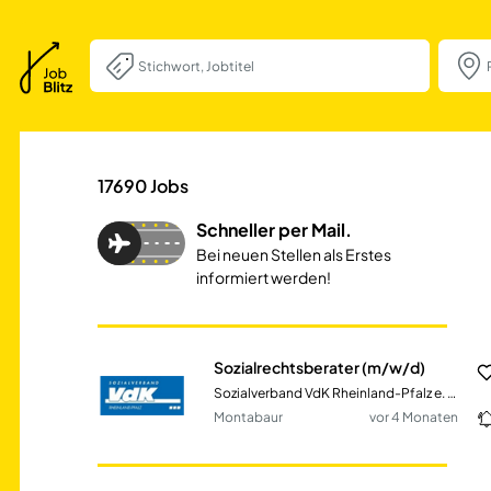
Sozialrechtsbera
17690
Jobs
Schneller per Mail.
Bei neuen Stellen als Erstes
informiert werden!
Sozialrechtsberater (m/w/d)
Sozialverband VdK Rheinland-Pfalz e. V. Kreisverband Westerwald
Montabaur
vor 4 Monaten