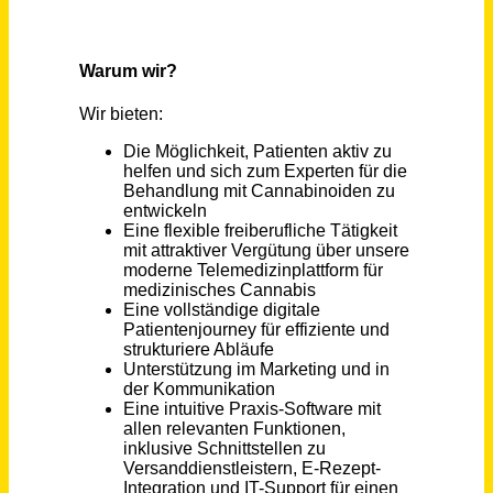
Stollberg/Erzgebirge
vor 30 Tagen
Arzt in Weiterbildung Urologie (m/w/d) in Voll- oder Teilzeit
SRH Kliniken Landkreis Sigmaringen
Sigmaringen
vor 6 Tagen
Arzt in Weiterbildung Psychiatrie, Psychotherapie (m/w/d) in Voll- oder Teilzeit
SRH Kliniken Landkreis Sigmaringen
Sigmaringen
vor 5 Tagen
Medizinische Fachangestellte als Praxisleitung (m/w/d)
Orthopädisch Chirurgische Versorgungszentren
Poing
vor 4 Tagen