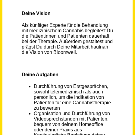
Schneller per Mail.
Bei neuen Stellen als Erstes informiert werden!
Arzt (m/w/d)* mit eigener Praxis für Behandlungen mit medizinischem Cannabis / freie Kooperation
Bloomwell Group GmbH
Frankfurt Am Main
vor einem Monat
Servicetechniker / Mechaniker / Schlosser / Monteur (m/w/d) mit eigener mobiler Werkstatt
HANSA-FLEX AG
DE
vor 5 Tagen
Servicetechniker / Mechaniker / Schlosser / Monteur (m/w/d) mit eigener mobiler Werkstatt
HANSA-FLEX AG
Lübeck
vor 5 Tagen