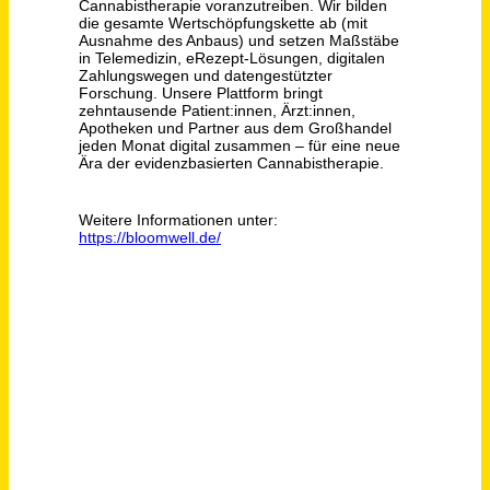
Oberarzt (m/w/d) Innere Medizin Gastroenterologie
Evangelisches Klinikum Niederrhein gGmbH
Duisburg
vor 4 Tagen
Pflegepädagog:in / Medizinpädagog:in (w/m/d) Vollzeit / Teilzeit
Aczepta Holding GmbH
Freiburg im Breisgau
vor einem Monat
Servicetechniker / Mechaniker / Schlosser / Monteur (m/w/d) mit eigener mobiler Werkstatt
HANSA-FLEX AG
Lübeck
vor 3 Tagen