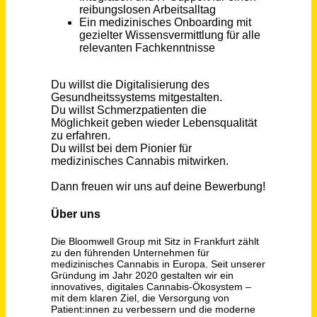
Ärztliche Leitung (m/w/d)
Diakonisches Werk Bonn und Region gGmbH
Bonn
vor 2 Monaten
Medizinische Fachangestellte (w/m/d) Vollzeit / Teilzeit
B. Braun SE
Melsungen
vor einem Monat
Facharzt Geriatrie (m/w/d) in Vollzeit
SRH Kliniken Landkreis Sigmaringen
Sigmaringen
vor 5 Tagen
Medizinische Fachangestellte (m/w/d)
Praxisgemeinschaft Süß
Wittlich
vor 3 Tagen