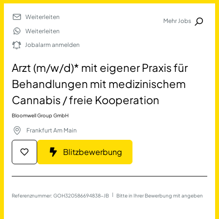
Weiterleiten
Mehr Jobs
Jobalarm anmelden
Weiterleiten
Jobalarm anmelden
Merkliste
Arzt (m/w/d)* mit eigener Praxis für
Behandlungen mit medizinischem
Cannabis / freie Kooperation
Bloomwell Group GmbH
Frankfurt Am Main
Job Finden
Blitzbewerbung
Arzt (m/w/d)* mit eigener 
Referenznummer: GOH320586694838-JB
 | 
Bitte in Ihrer Bewerbung mit angeben
17677
Jobs
Filter