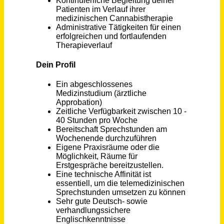
Servicetechniker / Mechaniker / Schlosser / Monteur (m/w/d) mit eigener mobiler Werkstatt
HANSA-FLEX AG
DE
vor 6 Tagen
LKW-Fahrer CE (m/w/d) mit technischem Verständnis
Enerent Deutschland GmbH
39000€ - 48000€
Hamburg (Seevetal)
vor 4 Tagen
OBERARZT oder FACHARZT (m/w/d) für die Klinik für Anästhesie und Intensivmedizin
Niels-Stensen-Kliniken GmbH
Osnabrück
vor 5 Tagen
Leiter Operations (m/w/d)
Dürr Somac GmbH