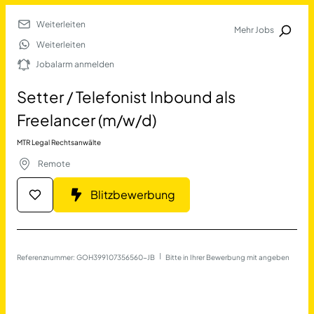
Weiterleiten
Mehr Jobs
Jobalarm anmelden
Weiterleiten
Jobalarm anmelden
Merkliste
Setter / Telefonist Inbound als
Freelancer (m/w/d)
MTR Legal Rechtsanwälte
Remote
Blitzbewerbung
Job Finden
Setter / Telefonist Inbound
Referenznummer: GOH399107356560-JB
 | 
Bitte in Ihrer Bewerbung mit angeben
17690
Jobs
Filter