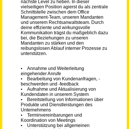
Selbständiger Versicherungsvermittler (m/w/d) nach §84 HGB
HUK-COBURG Versicherungsgruppe
Berlin
vor 4 Tagen
Closer / Telefonist Inbound in freier Mitarbeit (m/w/d)
MTR Legal Rechtsanwälte
Remote
vor 20 Tagen
Selbständiger Versicherungsvermittler (m/w/d) nach §84 HGB
HUK-COBURG Versicherungsgruppe
Alzey
vor 9 Tagen
Tjara GmbH - Vertriebsmitarbeiter / Setter / Telefonist / Call Center (m/w/d)
blau direkt GmbH