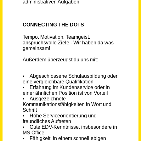
Arnsberg
vor 23 Tagen
(Senior) Inbound Sales & Customer Success Manager:in (m/w/d)
smartvillage
Berlin
vor 2 Tagen
Selbstständiger Handelsvertreter (m/w/d)
FLH GmbH
Ismaning
vor 4 Tagen
Drupal Developer / Web Design Freelancer [gn]
LUMASERV GmbH
Office Stadt
vor 2 Tagen