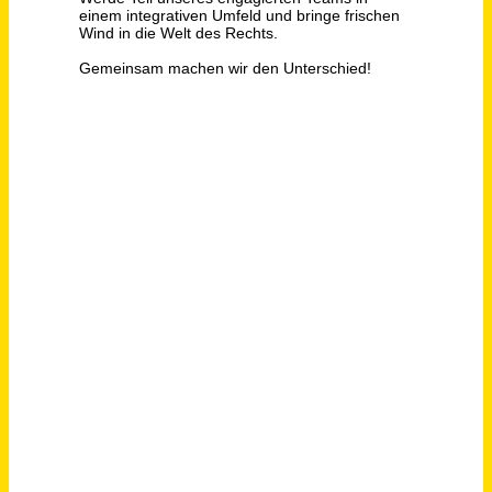
PHS group
Hanau,Friedberg
vor 9
(Hessen),Gießen,Marburg,Offenbach am Main
Tagen
Kundenservice Inbound / Call-Center Agent (m/w/d)
DGN Deutsches Gesundheitsnetz Service GmbH
Kaarst
vor 12 Tagen
Teamleiter (m/w/d) freiberuflich im Außendienst
PHS group
Hamm,Lippstadt,Bochum,Arnsberg,Unna
vor 11 Tagen
Teamleiter (m/w/d) freiberuflich im Außendienst
PHS group
Bocholt,Ahlen,Rheine,Ibbenbüren,Recklinghausen
vor 11
Tagen