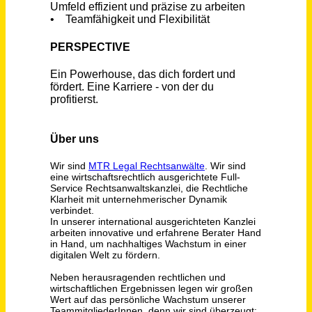
(Senior) Recruiter – Freelance Management (all genders)
]init[ AG
Berlin
vor 2 Tagen
Customer Care Manager – Inbound (m/w/d) – 100% Remote
mylife Diabetes Care GmbH
Liederbach am Taunus
vor 4 Tagen
Selbstständige:r Vertriebspartner:in B2B (m/w/d)
wattline GmbH
Ravensburg,Villingen-
vor 4
Schwenningen,Saarbrücken,Kaiserslautern,Darmstadt
Tagen
Empfangsmitarbeiter (m/w/d) Telefonzentrale
Grünbeck AG
Höchstädt an der Donau
vor 9 Tagen