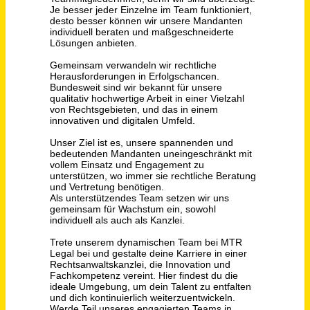
Senior WordPress Engineer (mit Elementor-Erfahrung) — Freelance / Remote (m/w/d)
MTR Legal Rechtsanwälte
Remote
vor 3 Tagen
Sales Specialist / Vertriebsmitarbeiter / Inbound Sales als Freelancer (m/w/d)
MTR Legal Rechtsanwälte
Remote
vor 13 Tagen
Teamleiter (m/w/d) im Vertriebsaußendienst (Freelancer)
GREEN MOVE SOLUTION GmbH
Schweinfurt,Aschaffenburg,Würzburg,Bad
vor 8
Kissingen
Tagen
Teamleiter (m/w/d) im Vertriebsaußendienst (Freelancer)