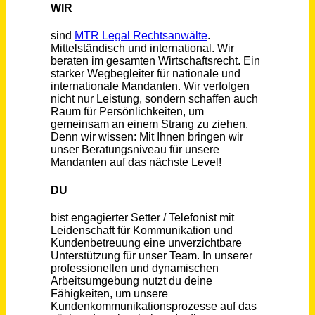
Schneller per Mail.
Bei neuen Stellen als Erstes informiert werden!
Setter / Telefonist Inbound als Freelancer (m/w/d)
MTR Legal Rechtsanwälte
Remote
vor einem Monat
Telefonist (m/w/d) zur telefonischen Terminvereinbarung
Augencentrum Koblenz
Koblenz
vor einem Monat
Customer Care Manager – Inbound (m/w/d) – 100% Remote
mylife Diabetes Care GmbH
Liederbach Am Taunus
vor 6 Tagen