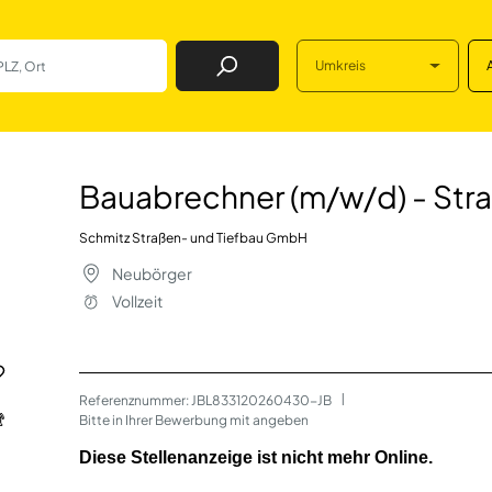
Umkreis
Job Finden
w/d) - Straßen- 
Bauabrechner (m/w/d) - Stra
Schmitz Straßen- und Tiefbau GmbH
Neubörger
Vollzeit
Referenznummer: JBL833120260430-JB
 | 
Bitte in Ihrer Bewerbung mit angeben