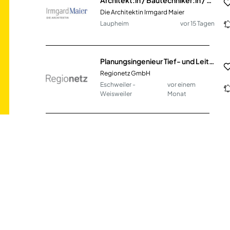
Die Architektin Irmgard Maier
Laupheim
vor 15 Tagen
Planungsingenieur Tief- und Leitungsbau (m/w/d)
Regionetz GmbH
Eschweiler -
vor einem
Weisweiler
Monat
Gärtner (m/w/d) Garten- und Landschaftsbau im kommunalen Bauhof
Gemeinde Putzbrunn
Putzbrunn
vor einem Monat
Tief- und Rohrleitungsbauer (m/w/d)
Teich Tief- & Rohrleitungsbau GmbH & Co. KG
Ahrensfelde
vor 10 Tagen