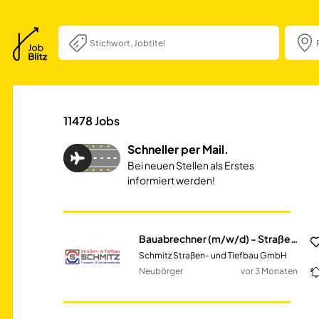
Bauabrechner (m/
11478
Jobs
Schneller per Mail.
Bei neuen Stellen als Erstes
informiert werden!
Bauabrechner (m/w/d) - Straßen- & Tiefbau
Schmitz Straßen- und Tiefbau GmbH
Neubörger
vor 3 Monaten