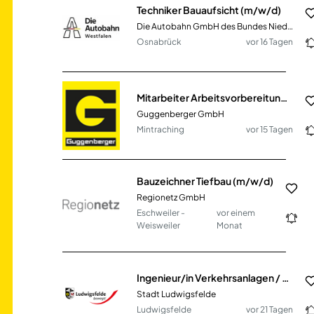
Techniker Bauaufsicht (m/w/d)
Die Autobahn GmbH des Bundes Niederlassung Westfalen
Osnabrück
vor 16 Tagen
Mitarbeiter Arbeitsvorbereitung (m/w/d) im Bereich Hoch- und SF-Bau
Guggenberger GmbH
Mintraching
vor 15 Tagen
Bauzeichner Tiefbau (m/w/d)
Regionetz GmbH
Eschweiler -
vor einem
Weisweiler
Monat
Ingenieur/in Verkehrsanlagen / Tiefbau (w/m/d)
Stadt Ludwigsfelde
Ludwigsfelde
vor 21 Tagen