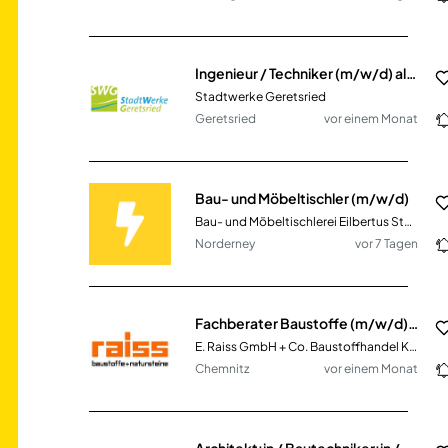
Ingenieur / Techniker (m/w/d) als Sachgebietsleiter Planung und Bau
Stadtwerke Geretsried
Geretsried
vor einem Monat
Bau- und Möbeltischler (m/w/d)
Bau- und Möbeltischlerei Eilbertus Stürenburg
Norderney
vor 7 Tagen
Fachberater Baustoffe (m/w/d) im Innen- & Außendienst
E. Raiss GmbH + Co. Baustoffhandel KG
Chemnitz
vor einem Monat
Architekt:in / Bautechniker:in / Bauzeichner:in (m/w/d)