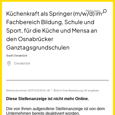
Mehr Jobs
Küchenkraft als Springer (m/w/d) im
Jobalarm anmelden
Fachbereich Bildung, Schule und
Merkliste
Sport, für die Küche und Mensa an
den Osnabrücker
Ganztagsgrundschulen
Stadt Osnabrück
Osnabrück
Job Finden
Referenznummer: NOF16303016-JB
 | 
Bitte in Ihrer Bewerbung mit angeben
Küchenkraft als Springer 
17690
Jobs
Filter