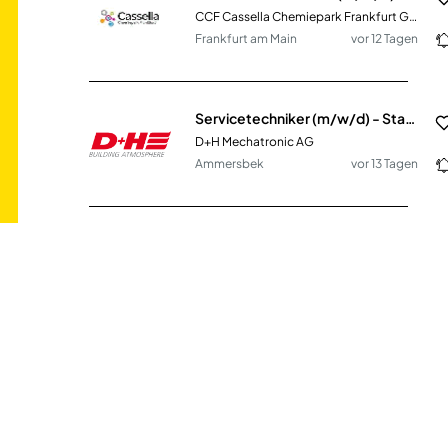
CCF Cassella Chemiepark Frankfurt GmbH
Frankfurt am Main
vor 12 Tagen
Servicetechniker (m/w/d) - Starte von zuhause in Dein Servicegebiet
D+H Mechatronic AG
Ammersbek
vor 13 Tagen
Sicherheitsmitarbeiter / Springer (m/w/d) in Mannheim
KÖTTER SE & Co. KG Security, München
Mannheim
vor 10 Tagen
Mitarbeiter*in für Gebäude-, Energie- und Umweltmanagement (m/w/d)
Caritas Gesundheitszentrum für Familien Norderney GmbH
Norderney
vor 9 Tagen