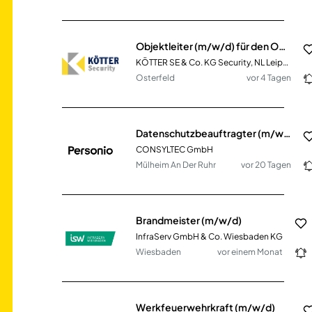
Objektleiter (m/w/d) für den Objektschutz in Osterfeld (Sachsen-Anhalt)
KÖTTER SE & Co. KG Security, NL Leipzig
Osterfeld
vor 4 Tagen
Datenschutzbeauftragter (m/w/d) für Autohäuser im Raum Berlin-Brandenburg
CONSYLTEC GmbH
Mülheim An Der Ruhr
vor 20 Tagen
Brandmeister (m/w/d)
InfraServ GmbH & Co. Wiesbaden KG
Wiesbaden
vor einem Monat
Werkfeuerwehrkraft (m/w/d)