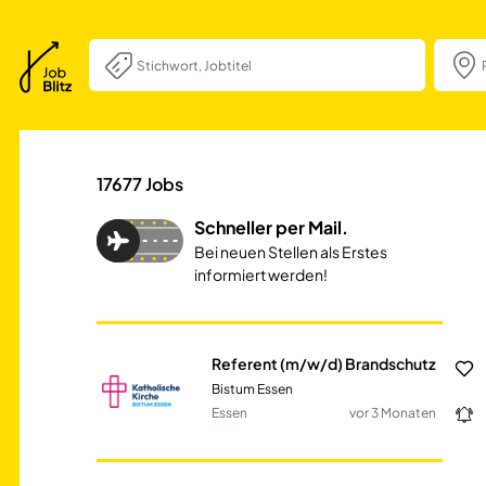
Referent (m/w/d)
17677
Jobs
Schneller per Mail.
Bei neuen Stellen als Erstes
informiert werden!
Referent (m/w/d) Brandschutz
Bistum Essen
Essen
vor 3 Monaten