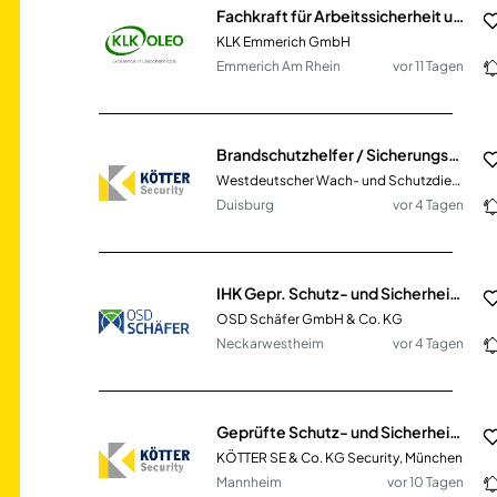
Fachkraft für Arbeitssicherheit und Brandschutzbeauftragter (m/w/d)
KLK Emmerich GmbH
Emmerich Am Rhein
vor 11 Tagen
Brandschutzhelfer / Sicherungsposten (m/w/d)
Westdeutscher Wach- und Schutzdienst Fritz Kötter SE & Co. KG
Duisburg
vor 4 Tagen
IHK Gepr. Schutz- und Sicherheitskraft (m/w/d) im Objektsicherungsdienst (kerntechnische Einrichtung)
OSD Schäfer GmbH & Co. KG
Neckarwestheim
vor 4 Tagen
Geprüfte Schutz- und Sicherheitskraft (m/w/d) 20,40€ / Std. für einen namhaften Kunden in Mannheim
KÖTTER SE & Co. KG Security, München
Mannheim
vor 10 Tagen