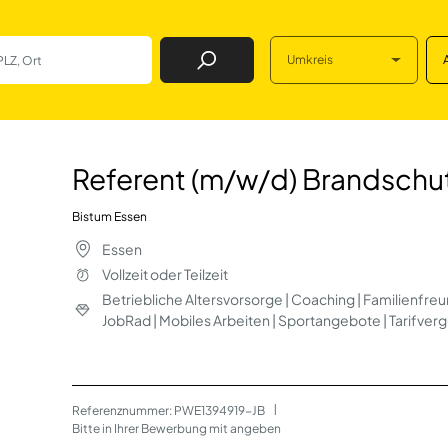
Umkreis
Job Finden
 Brandschutz in E
Referent (m/w/d) Brandschu
Bistum Essen
Essen
Vollzeit oder Teilzeit
Betriebliche Altersvorsorge | Coaching | Familienfre
JobRad | Mobiles Arbeiten | Sportangebote | Tarifver
Referenznummer: PWE1394919-JB
 | 
Bitte in Ihrer Bewerbung mit angeben