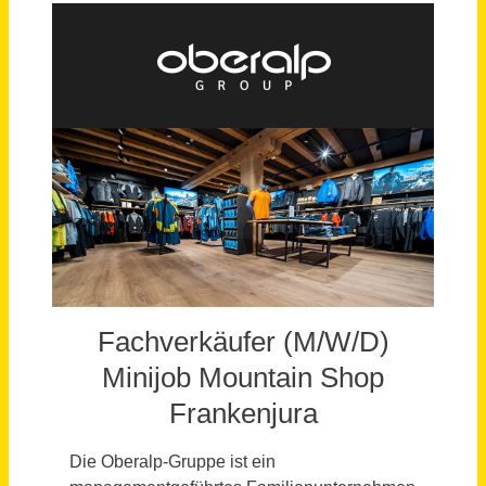
Schneller per Mail.
Bei neuen Stellen als Erstes informiert werden!
Fachverkäufer (M/W/D) Minijob Mountain Shop Frankenjura
OBERALP Deutschland GmbH
Kiefersfelden
vor einem Monat
Fachverkäufer (m/w/d)
OBERALP Deutschland GmbH
Rosenheim
vor einem Monat
Fachverkäufer (m/w/d) Teilzeit
OBERALP Deutschland GmbH
Aschheim
vor einem Monat