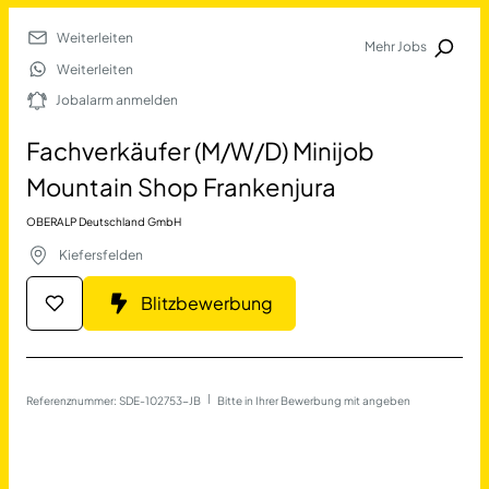
Weiterleiten
Mehr Jobs
Jobalarm anmelden
Weiterleiten
Jobalarm anmelden
Merkliste
Fachverkäufer (M/W/D) Minijob
Mountain Shop Frankenjura
OBERALP Deutschland GmbH
Kiefersfelden
Blitzbewerbung
Job Finden
Fachverkäufer (M/W/D) Min
Referenznummer: SDE-102753-JB
 | 
Bitte in Ihrer Bewerbung mit angeben
11478
Jobs
Filter