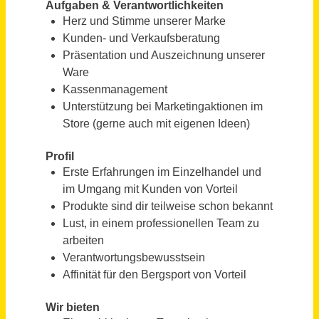
Bayern
vor 15 Tagen
Pädagogische Fachkraft (m/w/d) Vollzeit / Teilzeit / Minijob
Pestalozzi Kinder- und Jugenddorf Wahlwies e.V.
Bodensee
vor 10 Tagen
Verkäufer (m/w/d) Vollzeit / Teilzeit
Bär GmbH
Düsseldorf
vor einem Monat
Reinigungskraft (m/w/d) Vollzeit / Teilzeit / Minijob
Gebäudereinigung H. Bung GmbH & Co. KG
Bonn-Heiderhof; Meckenheim-Merl; Köln-
vor 11
Zollstock
Tagen