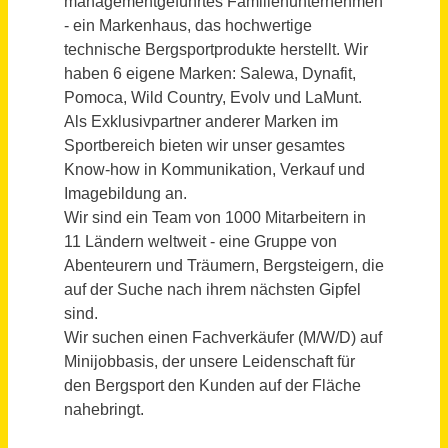
Store Manager (m/w/d)
OBERALP Deutschland GmbH
Rosenheim
vor einem Monat
Verkaufsberater (m/w/d) Minijob
Herbert Giloy & Söhne GmbH & Co. KG
Saarbrücken, Mannheim
vor einem Monat
Minijobber*in (m/w/d) im Assistenzdienst
Evangelische Stiftung Alsterdorf - klaarnoord gGmbH
Quickborn
vor 7 Stunden
Händler Wertstoffe (m/w/d)
Loacker Recycling GmbH