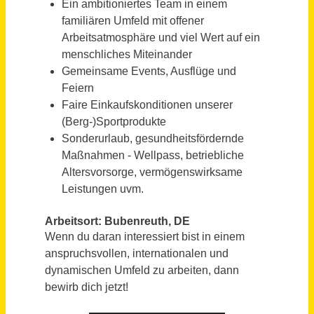
Minijob (m/w/d) im Dental-Service Raum Duisburg / Mühlheim an der Ruhr
Kulzer GmbH
DE
vor 12 Tagen
Rechtsanwaltsfachangestellte (m/w/d) in Vollzeit / Teilzeit / Minijob
Dr. Gabelmann Rechtsanwaltsgesellschaft mbH
Karlsruhe - Innenstadt-West
vor 8 Tagen
Verkaufsberater (all genders) für Neuwagen
Dürkop GmbH
Berlin
vor einem Tag
Verkäufer / Kundenberater (m/w/d)
Matratzen Concord GmbH
DE
vor 4 Tagen