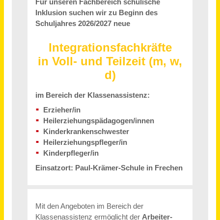
Verkäufer (m/w/d) Vollzeit / Teilzeit
Bär GmbH
Düsseldorf
vor einem Monat
Finanzbuchhalter (m/w/d) - Vollzeit / Teilzeit
Arme Schulschwestern von Unserer Lieben Frau
München
vor 21 Stunden
Voll- oder Teilzeitkraft für die Erstellung von Abschlüssen und Steuererklärungen
HAAS. Steuerberatungsges. mbH
Bergisch Gladbach
vor 5 Monaten
Teamleiter (m/w/d) Vertragsmanagement Vollzeit / Teilzeit
Abrechnungszentrum Emmendingen