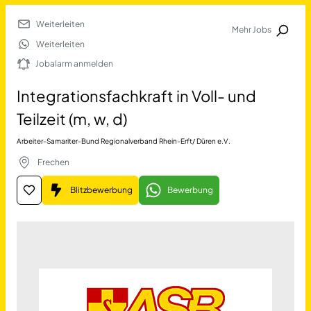
Weiterleiten
Mehr Jobs
Jobalarm anmelden
Weiterleiten
Jobalarm anmelden
Merkliste
Integrationsfachkraft in Voll- und
Teilzeit (m, w, d)
Arbeiter-Samariter-Bund Regionalverband Rhein-Erft/ Düren e.V.
Frechen
Blitzbewerbung
Bewerbung
Job Finden
Integrationsfachkraft in Voll
11478
Jobs
Filter