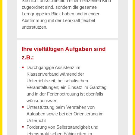
Sozialrechtsberater/in (m/w/d) Teilzeit
Sozialverband VdK Nordrhein-Westfalen e.V.
Soest
vor 7 Tagen
Sachbearbeiter*in für das Bürgerbüro (m/w/d) in Vollzeit / Teilzeit
Stadt Plön
Plön
vor 15 Tagen
Öko-Modellregions-Manager (m/w/d) mit Fokus Bildung und Kommunikation - Teilzeit
Landratsamt Fürstenfeldbruck
Fürstenfeldbruck
vor 14 Tagen
Teamassistenz / Office Manager (m/w/d) - Vollzeit / Teilzeit
Bembé Parkett GmbH & Co. KG
Hannover, Wiesbaden, Regensburg, München
vor einem