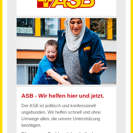
Schneller per Mail.
Bei neuen Stellen als Erstes informiert werden!
Integrationsfachkraft in Voll- und Teilzeit (m, w, d)
Arbeiter-Samariter-Bund Regionalverband Rhein-Erft/ Düren e.V.
Frechen
vor einem Monat
Strategic Planner (w/m/d) Vollzeit / Teilzeit
move:elevator GmbH
Oberhausen (PLZ 46045)
vor 15 Tagen
Amtsleitung im Bürgermeister- und Ratsbüro, Pressestelle (m/w/d) Vollzeit / Teilzeit
Stadt Troisdorf
Troisdorf
vor 21 Stunden