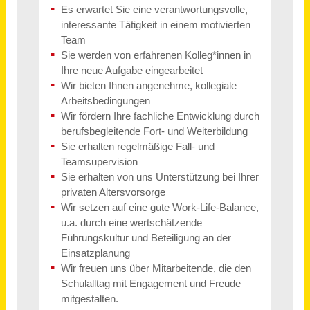
Johannisches Sozialwerk e. V.
Berlin
vor 17 Tagen
AGB
Über uns
Impressum
Datenschutz
© 2026 jobblitz