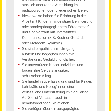
MFA oder Optiker/in (w/m/d) für Privatpraxis (MVZ) Vollzeit / Teilzeit
Medizinisches Versorgungszentrum des Universitätsklinikums Köln gGmbH
Köln
vor 2 Tagen
Fachverkäufer (m/w/d) Teilzeit
OBERALP Deutschland GmbH
Aschheim
vor einem Monat
Mitarbeiter*in im Finanzreferat (m/w/d) Teilzeit
ijgd - Landesverein Berlin e.V.
Berlin
vor 29 Tagen
Tourismuskaufmann (m/w/d) Vollzeit / Teilzeit
Reisecenter alltours GmbH
Wedel, Stade
vor 23 Tagen