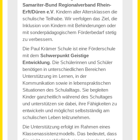
Emmendingen
vor 30 Tagen
Erzieher / Kinderpfleger (m/w/d) Vollzeit / Teilzeit
Gemeinde Neuried
Neuried (PLZ 82061)
vor einem Monat
Fachkraft im Gruppendienst (m/w/d) Vollzeit / Teilzeit
Verein für Körper- und Mehrfachbehinderte e.V.
Aachen
vor einem Monat
Pädagogische Fachkraft (m/w/d) in Teil- oder Vollzeit für ISE24
NEUE WEGE e.V.
45660€ - 55200€
München
vor 4 Tagen