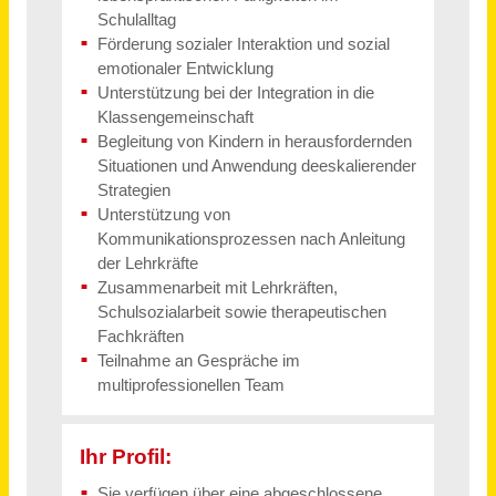
- Parsdorf
Tag
Pflegepädagog:in / Medizinpädagog:in (w/m/d) Vollzeit / Teilzeit
Aczepta Holding GmbH
Freiburg im Breisgau
vor 29 Tagen
Pädagogische Fachkraft (m/w/d) in Teil- oder Vollzeit für ISE24
NEUE WEGE e.V.
München
vor 5 Tagen
Tourismuskaufmann (m/w/d) Vollzeit / Teilzeit
Reisecenter alltours GmbH
Ratingen
vor 23 Tagen