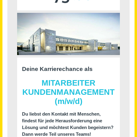
Schneller per Mail.
Bei neuen Stellen als Erstes informiert werden!
Mitarbeiter Kundenmanagement (m/w/d)
Hygi.de GmbH & Co. KG
Telgte (bei Münster)
vor einem Monat
Mitarbeiter/in (Migration Consultant) Kandidaten-/Bestandskundenmanagement (m/w/d)
Deutsche Fachkräfteagentur für Gesundheits- und Pflegeberufe GmbH
Saarbrücken
vor 4 Monaten
Kundenberater*in / Storemanager*in (m/w/d)
SelfStorage-Dein Lagerraum GmbH
München
vor 15 Tagen