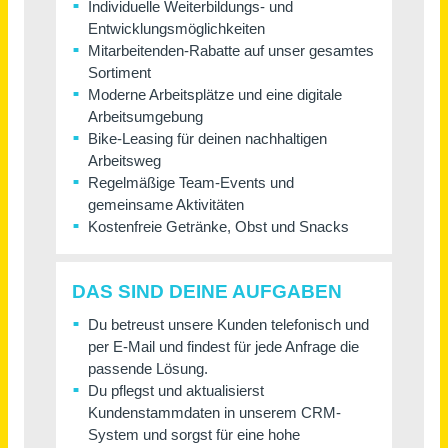
Bernkastel-Kues
vor 28 Tagen
Telefonkraft für Terminkoordinierung mit unseren Kunden (m/w/d)
Deutsche Investitions- und Förderberatung AG
Berlin,Hamburg,München,Düsseldorf,Frankfurt
vor 6
am Main
Tagen
Geprüfte Schutz- und Sicherheitskraft (m/w/d) 20,40€ / Std. für einen namhaften Kunden in Mannheim
KÖTTER SE & Co. KG Security, München
Mannheim
vor 8 Tagen
Mitarbeiter im technischen Kundenservice (m/w/d)
Weig Technical Liner GmbH & Co. KG
Mayen
vor 10 Tagen