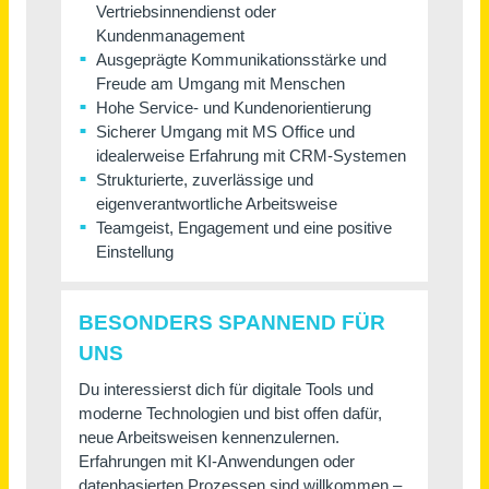
Mitarbeiter im Vertriebsinnendienst (m/w/d)
Südwestkarton GmbH & Co. KG
Illingen
vor einem Monat
Verkäufer als Vertretung der Ersten Kraft in Teilzeit 25 Std. / Woche (m/w/d)
Aldi SE & Co. KG
Neustadt (Hessen)
vor 7 Tagen
Vertriebsinnendienst / Sales Coordinator (m/w/d) Vollzeit / Teilzeit
Backhaus Nahrstedt Premium GmbH
Meiningen
vor einem Monat