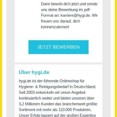
Consultants (w/m/d) mit Schwerpunkt IT-Projekte in der Energiewirtschaft
ISI Management Consulting GmbH
Düsseldorf
vor 2 Tagen
Kaufmännischer Sachbearbeiter im Bereich Vertriebsinnendienst (m/w/d)
Theo Steil GmbH
Trier
vor 11 Tagen
Mitarbeiter Technischer Vertrieb (m/w/d)
Haberkorn Deutschland GmbH & Co. KG
Feldkirchen
vor 10 Tagen
Technisch-kaufmännischer Betriebsleiter (m/w/d)
EBB Truck-Center GmbH