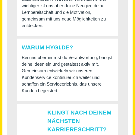
Consultant KI & Automatisierung (m/w/d)
Rhein-Main-Verkehrsverbund Servicegesellschaft mbH
Frankfurt am Main
vor 5 Stunden
SalesManager / Vertriebsmitarbeiter (m/dw/d)
sense electra GmbH
Berlin
vor 2 Tagen
Filialleiter (m/w/d)
Teppich-Kibek GmbH
Hanau
vor 29 Tagen
Mitarbeiter im Vertriebsinnendienst (m/w/d) - Bereich Kfz-Ersatzteile
Wacker+Döbler Vertriebsgesellschaft mbH'
Landau in der Pfalz
vor 2 Tagen