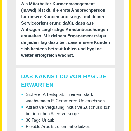
Kundenservice - After Sales & Reklamationsmanagement (m/w/d)
kamdi24
Dresden
vor 2 Tagen
Customer and Quality Manager (m/w/d) Distribution
pfenning logistics GmbH
Köln
vor 10 Tagen
Vertriebsmitarbeiter (m/w/d) B2B und Neukundenakquise im Innendienst
VeriTreff GmbH
Wermelskirchen
vor 16 Tagen
Sachbearbeiter im Auftragsmanagement (m/w/d)
Krämer Druck GmbH