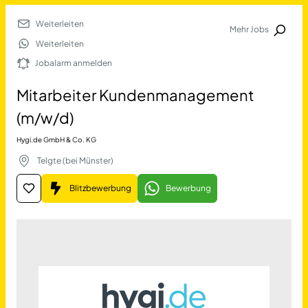
Weiterleiten
Mehr Jobs
Jobalarm anmelden
Weiterleiten
Jobalarm anmelden
Merkliste
Mitarbeiter Kundenmanagement
(m/w/d)
Hygi.de GmbH & Co. KG
Telgte (bei Münster)
Blitzbewerbung
Bewerbung
Job Finden
Mitarbeiter Kundenmanagem
11478
Jobs
Filter