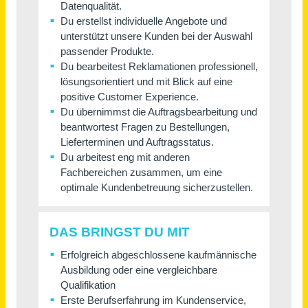
Vertriebsassistenz / Sachbearbeitung Vertriebsinnendienst (m/w/d)
Haas Holzzerkleinerungs- und Fördertechnik GmbH
Dreisbach
vor einem Tag
Bauleiter (m/w/d)
PAESCHKE GmbH
Langenfeld (Rhld.)
vor 3 Tagen
Mitarbeiter International Service & Support (m/w/d)
Bauerfeind AG
Deutschland, Zeulenroda
vor einem Monat
Mitarbeiter für das Qualitätsmanagement (m/w/d)
Emsland Frischgeflügel GmbH
Börger
vor 3 Tagen