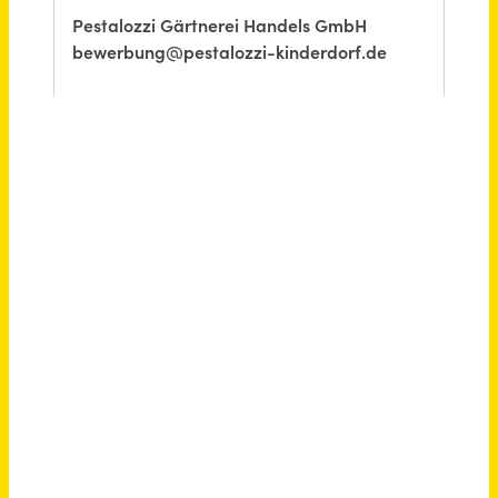
Vertriebsinnendienst / Sales Coordinator (m/w/d) Vollzeit / Teilzeit
Backhaus Nahrstedt Premium GmbH
Meiningen
vor 2 Monaten
Fachverkäufer (m/w/d) Teilzeit
OBERALP Deutschland GmbH
Aschheim
vor einem Monat
Gruppenleitung in der Marktfolge Passiv (m/w/d) Vollzeit / Teilzeit
DSGF Deutsche Servicegesellschaft für Finanzdienstleister mbH
Mölln (PLZ 23879)
vor einem Monat
Gruppenleitung in der Marktfolge Passiv (m/w/d) Vollzeit / Teilzeit