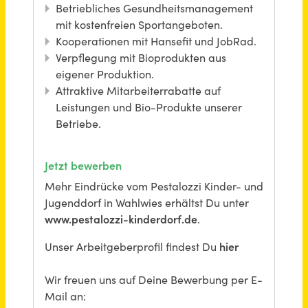
Lohn- / Finanzbuchhalter (m/w/d) Vollzeit / Teilzeit
Müller und Kollegen Steuerberatungsgesellschaft mbH & Co. KG
Papenburg
vor einem Monat
Strategic Planner (w/m/d) Vollzeit / Teilzeit
move:elevator GmbH
Oberhausen (PLZ 46045)
vor 18 Tagen
Kursleitung für Eltern-Kind-Gruppen (m/w/d) Teilzeit
wir für pänz e.V. - Beratung; Hilfen; Prävention für Kinder und Familien
Köln - Ostheim, Köln - Ehrenfeld
vor einem Monat
Wohnbereichsleitung (m/w/d) in Vollzeit / Teilzeit
Invita Residenz – rhenia Residenzen Huchting GmbH
Bremen
vor 17 Tagen