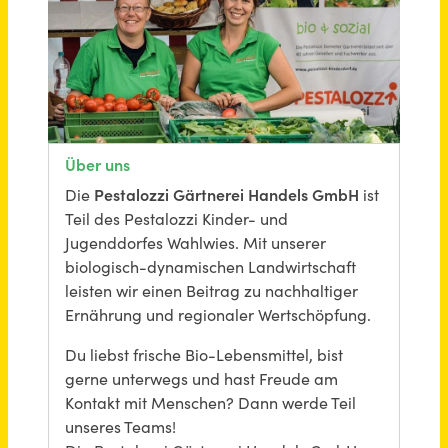
Schneller per Mail.
Bei neuen Stellen als Erstes informiert werden!
Mitarbeiter (m/w/d) für unseren Bio-Marktstand Teilzeit
Pestalozzi Kinder- und Jugenddorf Wahlwies e.V.
Stockach - Wahlwies
vor einem Monat
Pädagogische Fachkraft (w/m/d) Vollzeit/Teilzeit
Evangelischer Kirchenkreis Düsseldorf
Düsseldorf
vor einem Monat
Bautechniker*in Fachrichtung Tiefbau (m/w/d) - Vollzeit / Teilzeit
Stadt Rotenburg (Wümme)
Rotenburg (Wümme)
vor 11 Stunden