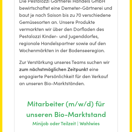
Buchhalter (m/w/d) in Teilzeit
bruno banani Underwear GmbH
Chemnitz
vor 2 Monaten
Privatkundenberater (m/w/d) Vollzeit / Teilzeit
Kreissparkasse Saarlouis
Saarlouis
vor 14 Tagen
Betreuungsfachkraft (m/w/d) Volllzeit / Teilzeit
wewole STIFTUNG
Castrop-Rauxel, Herne
vor 5 Monaten
Elektriker / Elektroniker / Mechatroniker (m/w/d) Vollzeit oder Teilzeit
FST Industrie GmbH