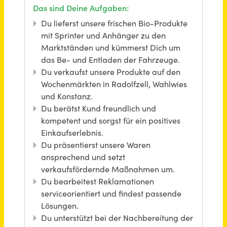
Berlin
vor 14 Tagen
Jurist (m/w/d) Vollzeit / Teilzeit
Sozialverband VdK Rheinland-Pfalz e.V.
Mainz
vor einem Monat
Verkaufsberater (m/w/d) Teilzeit
Herbert Giloy & Söhne GmbH & Co. KG
Dresden, Würzburg
vor 2 Monaten
Verkaufsberater (m/w/d) Teilzeit
Herbert Giloy & Söhne GmbH & Co. KG
Heidelberg
vor 2 Monaten