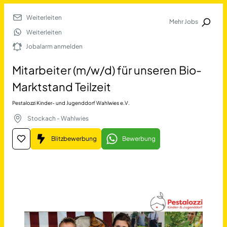
Weiterleiten
Mehr Jobs
Jobalarm anmelden
Weiterleiten
Jobalarm anmelden
Merkliste
Mitarbeiter (m/w/d) für unseren Bio-
Marktstand Teilzeit
Pestalozzi Kinder- und Jugenddorf Wahlwies e.V.
Stockach - Wahlwies
Blitzbewerbung
Bewerbung
Job Finden
Mitarbeiter (m/w/d) für uns
17623
Jobs
Filter