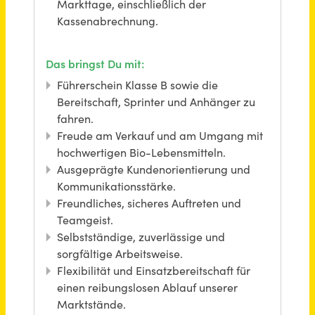
Verkaufsberater (m/w/d) Teilzeit
Herbert Giloy & Söhne GmbH & Co. KG
Dortmund
vor 2 Monaten
Finanzbuchhalter (m/w/d) Teilzeit
Hochschule für Finanzwirtschaft & Management GmbH
Bonn
vor 16 Tagen
Sozialpädagog*in (m/w/d) Teilzeit
Kinderschutz München
München
vor 17 Tagen
Pflegefachkraft (m/w/d) in Teilzeit und Vollzeit
wir für pänz e.V. - Beratung; Hilfen; Prävention für Kinder und Familien
Köln
vor 17 Tagen