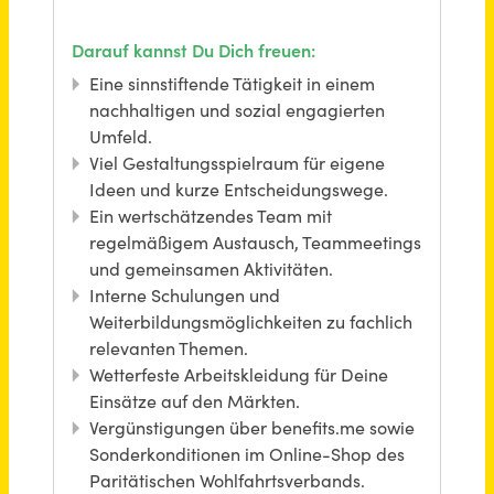
Reinigungskraft (m/w/d) Teilzeit
Stadt Regensburg
Regensburg
vor einem Monat
Pädagogische Fach- / Ergänzungskraft (m/w/d) Teilzeit
Kinderschutz München
München
vor 2 Monaten
Pädagogische Fachkraft (m/w/d) in Teil- oder Vollzeit für ISE24
NEUE WEGE e.V.
45660€ - 55200€
München
vor 7 Tagen