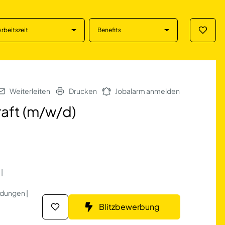
Arbeitszeit
Benefits
Merklis
/w/d) in Reutling
Weiterleiten
Drucken
Jobalarm anmelden
raft (m/w/d)
|
ildungen |
Blitzbewerbung