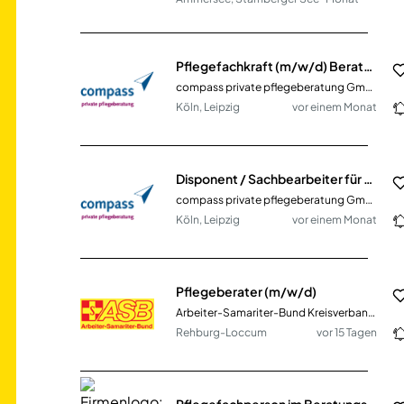
Pflegefachkraft (m/w/d) Beratung am Telefon für Pflegebedürftige & Angehörige
compass private pflegeberatung GmbH
Köln, Leipzig
vor einem Monat
Disponent / Sachbearbeiter für die Terminkoordination - Pflegeberatung (m/w/d)
compass private pflegeberatung GmbH
Köln, Leipzig
vor einem Monat
Pflegeberater (m/w/d)
Arbeiter-Samariter-Bund Kreisverband Nienburg
Rehburg-Loccum
vor 15 Tagen
Pflegefachperson im Beratungs- und Aufnahmezentrum (m/w/d) in Teilzeit (80%)