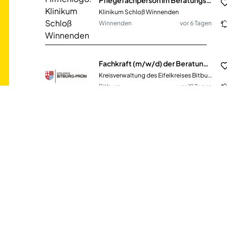
Klinikum Schloß Winnenden
Winnenden
vor 6 Tagen
Fachkraft (m/w/d) der Beratung und Koordinierung in den Pflegestützpunkten Speicher
Kreisverwaltung des Eifelkreises Bitburg-Prüm
Bitburg
vor 19 Tagen
(Senior) Personalberater (m/w/d) – Nationales Pflegeteam
House of Healthcare GmbH
Berlin
vor einem Monat
Pflegefachkraft (m/w/d) in Teilzeit und Vollzeit
wir für pänz e.V. - Beratung; Hilfen; Prävention für Kinder und Familien
Köln
vor 16 Tagen