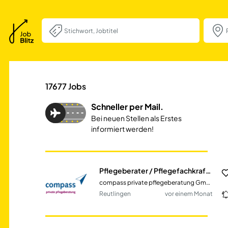
Pflegeberater / 
17677
Jobs
Schneller per Mail.
Bei neuen Stellen als Erstes
informiert werden!
Pflegeberater / Pflegefachkraft (m/w/d)
compass private pflegeberatung GmbH
Reutlingen
vor einem Monat