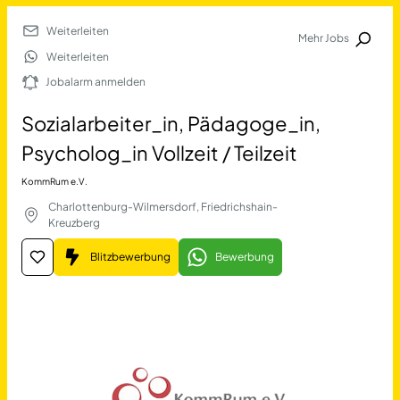
Weiterleiten
Mehr Jobs
Jobalarm anmelden
Weiterleiten
Jobalarm anmelden
Merkliste
Sozialarbeiter_in, Pädagoge_in,
Psycholog_in Vollzeit / Teilzeit
KommRum e.V.
Charlottenburg-Wilmersdorf, Friedrichshain-
Kreuzberg
Blitzbewerbung
Bewerbung
Job Finden
Sozialarbeiter_in, Pädagog
17623
Jobs
Filter