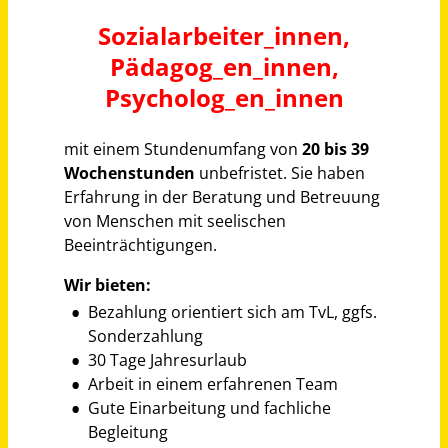
Lehrkraft / Dozent (m/w/d) für das Fach Pädagogik / Psychologie Vollzeit / Teilzeit / Honorarbasis
Gemeinnütziges Institut für Berufsbildung Dr. Engel GmbH
Schwäbisch Gmünd
vor einem Monat
Pädagogische Fachkraft (w/m/d) Vollzeit/Teilzeit
Evangelischer Kirchenkreis Düsseldorf
Düsseldorf
vor einem Monat
Bautechniker*in Fachrichtung Tiefbau (m/w/d) - Vollzeit / Teilzeit
Stadt Rotenburg (Wümme)
Rotenburg (Wümme)
vor 16 Stunden
Privatkundenberater (m/w/d) Vollzeit / Teilzeit
Kreissparkasse Saarlouis