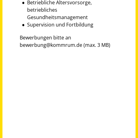
Saarlouis
vor 14 Tagen
Jurist (m/w/d) Vollzeit / Teilzeit
Sozialverband VdK Rheinland-Pfalz e.V.
Mainz
vor einem Monat
Elektriker / Elektroniker / Mechatroniker (m/w/d) Vollzeit oder Teilzeit
FST Industrie GmbH
Berlin
vor 14 Tagen
Psycholog*in (m/w/d) in Teilzeit
Evangelische Stiftung Alsterdorf - Evangelisches Krankenhaus Alsterdorf gGmbH
Hamburg
vor 4 Tagen