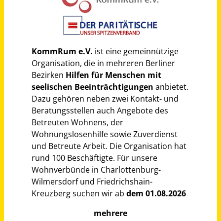
Schneller per Mail.
Bei neuen Stellen als Erstes informiert werden!
Sozialarbeiter_in, Pädagoge_in, Psycholog_in Vollzeit / Teilzeit
KommRum e.V.
Charlottenburg-Wilmersdorf, Friedrichshain-
vor einem
Kreuzberg
Monat
Sozialpädagoge / Heilpädagoge / Ergotherapeut / Psychologe (m/w/d) Vollzeit / Teilzeit
Lernen mit Rückenwind - Autismustherapie
Duisburg
vor 2 Monaten
Logopäde / Logopädin (m/w/d)
RDB Rummelsberger Dienste für Menschen mit Behinderung gGmbH
Greding
vor 11 Tagen