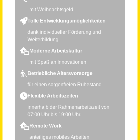
Sachbearbeiter (m/w/d) Klimakoordination und -kommunikation
Stadt Regensburg
Regensburg
vor einem Tag
Personalsachbearbeiter (m/w/d)
bsw - Bildungswerk der Sächsischen Wirtschaft gGmbH
Dresden
vor einem Monat
Sachbearbeiter Forderungsmanagement (m/w/d)
Stadtwerke Neuburg an der Donau
Neuburg an der Donau
vor einem Monat