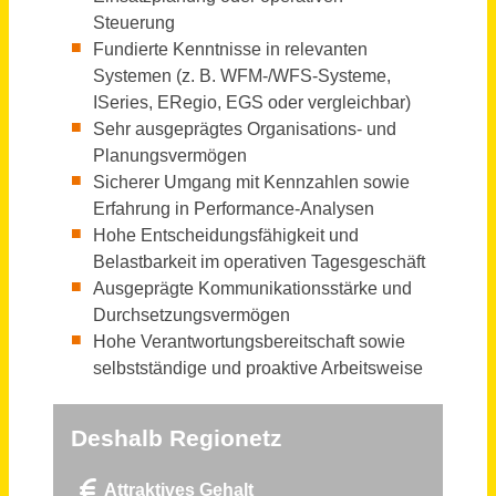
Sachbearbeiter (m/w/d) Kommunales Objektmanagement
Stadt Regensburg
Regensburg
vor einem Tag
Sachbearbeiter im Aufgabenbereich „Stadt als Steuerschuldnerin“ (m/w/d)
Stadt Menden (Sauerland)
Menden (Sauerland)
vor 15 Tagen
Vertriebsassistenz / Sachbearbeitung Vertriebsinnendienst (m/w/d)
Haas Holzzerkleinerungs- und Fördertechnik GmbH
Dreisbach
vor einem Tag
Sachbearbeiter/in für grenzüberschreitende und europäische Projekte (w/m/d)
Regierungspräsidium Karlsruhe
Karlsruhe
vor einem Tag