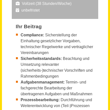
Sachbearbeiter im Auftragsmanagement (m/w/d)
Krämer Druck GmbH
Bernkastel-Kues
vor 28 Tagen
Sachbearbeiter Flugabrechnung (m/w/d)
alltours flugreisen gmbh
Düsseldorf
vor einem Monat
Sachbearbeiter Einkauf (m/w/d)
Sanitär-Heinze GmbH & Co. KG
Ainring
vor 17 Tagen
Sachbearbeiter /-in (m/w/d) Team für öffentlich geförderte Mietwohnungen
Stadt Regensburg