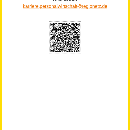
Köln, Leipzig
vor einem Monat
AGB
Über uns
Impressum
Datenschutz
© 2026 jobblitz