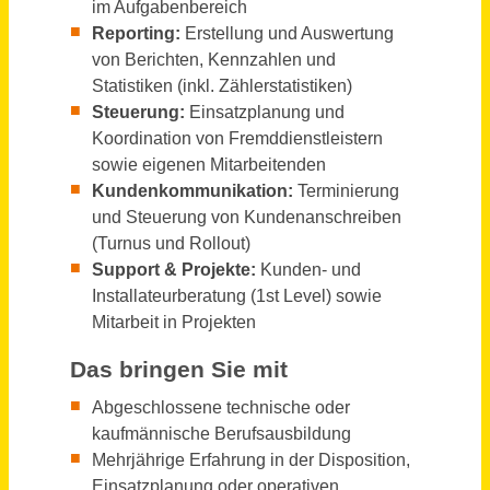
Regensburg
vor 15 Tagen
Sachbearbeiter*in für das Bürgerbüro (m/w/d) in Vollzeit / Teilzeit
Stadt Plön
Plön
vor 15 Tagen
Sachbearbeiter (m/w/d) Wertermittlung
Stadt Regensburg
Regensburg
vor einem Tag
Sachbearbeiterin/ Sachbearbeiter (m/w/d)
Stadt Syke
Syke
vor 20 Tagen