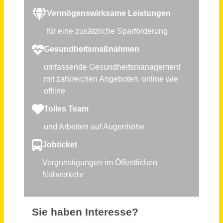
Sachbearbeitung (m/w/d) Teilzeit
Landeskuratorium für pflanzliche Erzeugung in Bayern e.V.
München
vor einem Monat
Sachbearbeiter Einkauf - Bonus- & Konditionsmanagement (m/w/d)
Sanitär-Heinze GmbH & Co. KG
Ainring
vor 24 Tagen
Personalsachbearbeiter (m/w/d) mit Fokus Entgeltabrechnung
MVZ Labor Ravensburg GbR
Ravensburg
vor einem Tag
Sachbearbeitung Buchhaltung (m/w/d)
HGW Herner Gesellschaft für Wohnungsbau mbH
Herne
vor 22 Tagen