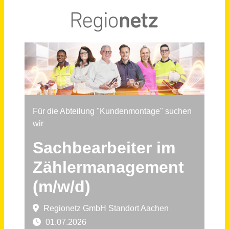
Schneller per Mail.
Bei neuen Stellen als Erstes informiert werden!
Sachbearbeiter im Zählermanagement (m/w/d)
Regionetz GmbH
Aachen
vor einem Monat
Sachbearbeiter Städtebau und ÖPNV (m/w/d)
Stadt Zörbig
Zörbig
vor 21 Tagen
Sachbearbeiter Logistik / Lagerbüro (m/w/d)
Sanitär-Heinze GmbH & Co. KG
Dresden
vor 30 Tagen