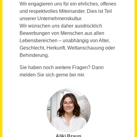
Sachbearbeitung Rechnungsprüfung (m/w/d)
Abwasserverband Starnberger See
Starnberg
vor 22 Tagen
Personalsachbearbeiter/in (m/w/d) Vollzeit / Teilzeit
Wohnungsgenossenschaft München-West eG
München
vor 2 Tagen
Sachbearbeitung Vertriebsinnendienst (m/w/d) Schwerpunkt Retouren- & Reklamationsbearbeitung
AVO-WERKE August Beisse GmbH
Belm
vor 3 Tagen
Disponent / Sachbearbeiter für die Terminkoordination - Pflegeberatung (m/w/d)
compass private pflegeberatung GmbH