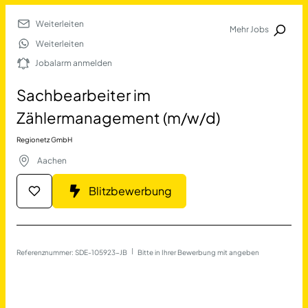
Weiterleiten
Mehr Jobs
Jobalarm anmelden
Weiterleiten
Jobalarm anmelden
Merkliste
Sachbearbeiter im
Zählermanagement (m/w/d)
Regionetz GmbH
Aachen
Blitzbewerbung
Job Finden
Sachbearbeiter im Zähler
Referenznummer: SDE-105923-JB
 | 
Bitte in Ihrer Bewerbung mit angeben
11478
Jobs
Filter