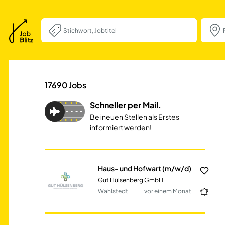
Haus- und Hofwar
17690
Jobs
Schneller per Mail.
Bei neuen Stellen als Erstes
informiert werden!
Haus- und Hofwart (m/w/d)
Gut Hülsenberg GmbH
Wahlstedt
vor einem Monat