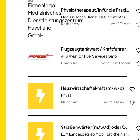
Physiotherapeut/in für die Praxis in Rathenow (im Haus der Tagespflege) (MDZ-206b)
Medizinisches Dienstleistungszentrum Havelland GmbH
Rathenow
vor 2 Tagen
Flugzeugtankwart / Kraftfahrer / LKW-Fahrer (m/w/d)
AFS Aviation Fuel Services GmbH
Hamburg
vor einem Monat
Hauswirtschaftskraft (m/w/d)
Privat
München
vor 4 Tagen
Straßenwärter (m/w/d) oder Quereinsteiger (m/w/d)
LBM Landesbetrieb Mobilität Rheinland-Pfalz