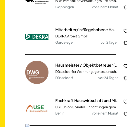
IVW Immobilienverwaltung Württemberg GmbH
Göppingen
vor einem Monat
Mitarbeiter/in für gehobene Hauswirtschaft und Objektpflege (m/w/d)
DEKRA Arbeit GmbH
Gardelegen
vor 2 Tagen
Hausmeister / Objektbetreuer (m/w/d) für Wohnimmobilien
Düsseldorfer Wohnungsgenossenschaft eG
Düsseldorf
vor 24 Tagen
Fachkraft Hauswirtschaft und Mitarbeit im Cafébetrieb (m/w/d) für ein Sozialunternehmen
USE Union Sozialer Einrichtungen gemeinnützige GmbH
Berlin
vor einem Monat