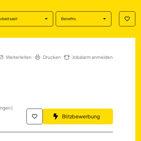
Arbeitszeit
Benefits
Merklis
stedt
Weiterleiten
Drucken
Jobalarm anmelden
ngen |
Blitzbewerbung