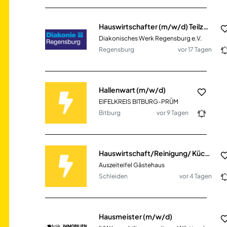
Hauswirtschafter (m/w/d) Teilzeit
Diakonisches Werk Regensburg e.V.
Regensburg
vor 17 Tagen
Hallenwart (m/w/d)
EIFELKREIS BITBURG-PRÜM
Bitburg
vor 9 Tagen
Hauswirtschaft/Reinigung/ Küche (m/w/d)
Auszeiteifel Gästehaus
Schleiden
vor 4 Tagen
Hausmeister (m/w/d)