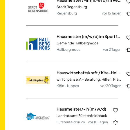
Stadt Regensburg
Regensburg
vor 15 Tagen
Hausmeister (m/w/d) im Sportforum
Gemeinde Hallbergmoos
Hallbergmoos
vor 2 Tagen
Hauswirtschaftskraft / Kita-Helfer (m/w/d) Minijob-Basis
wir für pänz e.V. - Beratung; Hilfen; Prävention für Kinder und Familien
Köln - Nippes
vor 30 Tagen
Hausmeister/-in (m/w/d)
Landratsamt Fürstenfeldbruck
Fürstenfeldbruck
vor 10 Tagen