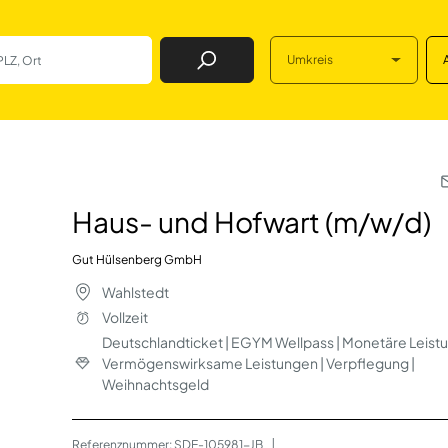
Umkreis
Job Finden
t (m/w/d) in Wahl
Haus- und Hofwart (m/w/d)
Gut Hülsenberg GmbH
Wahlstedt
Vollzeit
Deutschlandticket | EGYM Wellpass | Monetäre Leistu
Vermögenswirksame Leistungen | Verpflegung |
Weihnachtsgeld
Referenznummer: SDE-105981-JB
 | 