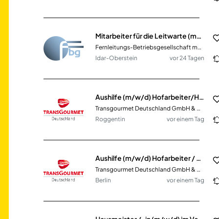
Mitarbeiter für die Leitwarte (m/w/d)
Fernleitungs-Betriebsgesellschaft mbH
Idar-Oberstein
vor 24 Tagen
Aushilfe (m/w/d) Hofarbeiter/Hausmeister
Transgourmet Deutschland GmbH & Co. OHG
Roggentin
vor einem Tag
Aushilfe (m/w/d) Hofarbeiter / Hausmeister
Transgourmet Deutschland GmbH & Co. OHG
Berlin
vor einem Tag
Hausmeister /-in (m/w/d) im Verwaltungsbereich