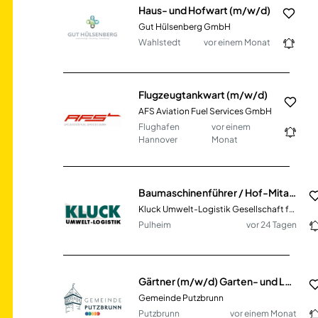
Haus- und Hofwart (m/w/d)
Gut Hülsenberg GmbH
Wahlstedt
vor einem Monat
Flugzeugtankwart (m/w/d)
AFS Aviation Fuel Services GmbH
Flughafen
vor einem
Hannover
Monat
Baumaschinenführer / Hof-Mitarbeiter (m/w/d)
Kluck Umwelt-Logistik Gesellschaft für Abfallbeseitigung und Rohstoff-Verwertung mbH
Pulheim
vor 24 Tagen
Gärtner (m/w/d) Garten- und Landschaftsbau im kommunalen Bauhof
Gemeinde Putzbrunn
Putzbrunn
vor einem Monat