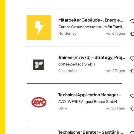
Mitarbeiter Gebäude-, Energie- und Umweltmanagement (m/w/d)
Caritas Gesundheitszentrum für Familien Norderney GmbH
Norderney
vor 6 Tagen
Trainee (m/w/d) – Strategy, Project Management & Internal Consulting
coffee perfect GmbH
Osnabrück
vor 2 Tagen
Technical Application Manager - Sales & Marketing (m/w/d)
AVO-WERKE August Beisse GmbH
Belm
vor 2 Tagen
Technischer Berater - Sanitär & Heizung (m/w/d)