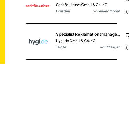
Sanitär-Heinze GmbH & Co. KG
Dresden
vor einem Monat
Spezialist Reklamationsmanagement & Prozessoptimierung Kundenservice (m/w/d)
Hygi.de GmbH & Co. KG
Telgte
vor 22 Tagen
Fachberater Baustoffe (m/w/d) im Innen- & Außendienst
E. Raiss GmbH + Co. Baustoffhandel KG
Chemnitz
vor einem Monat
Sales Manager Foodservice & Industrie (m/w/d)
Emsland Frischgeflügel GmbH
Börger
vor 3 Tagen