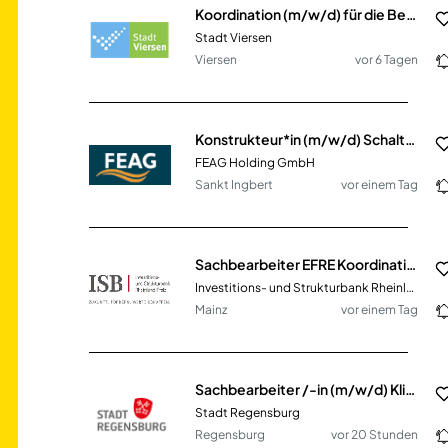
Koordination (m/w/d) für die Bezügestelle
Stadt Viersen
Viersen
vor 6 Tagen
Konstrukteur*in (m/w/d) Schaltanlagenbau Erneuerbare Energien
FEAG Holding GmbH
Sankt Ingbert
vor einem Tag
Sachbearbeiter EFRE Koordination (m/w/d)
Investitions- und Strukturbank Rheinland-Pfalz (ISB)
Mainz
vor einem Tag
Sachbearbeiter /-in (m/w/d) Klimakoordination und -kommunikation
Stadt Regensburg
Regensburg
vor 20 Stunden