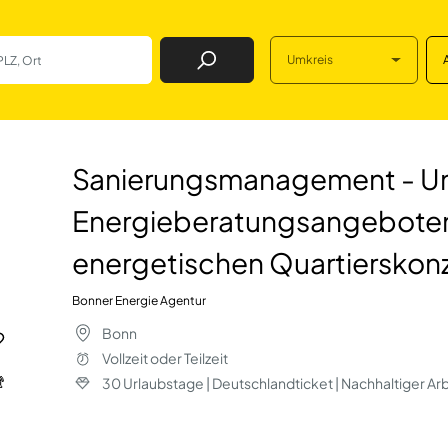
Umkreis
Job Finden
ement - Umsetzun
Sanierungsmanagement - U
Energieberatungsangeboten 
energetischen Quartierskon
Bonner Energie Agentur
Bonn
Vollzeit oder Teilzeit
30 Urlaubstage | Deutschlandticket | Nachhaltiger Ar