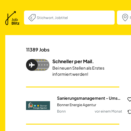
Sanierungsmanag
11389
Jobs
Schneller per Mail.
Bei neuen Stellen als Erstes
informiert werden!
Sanierungsmanagement - Umsetzung von Energieberatungsangeboten & Koordination eines energetischen Quartierskonzepts (m/w/d)
Bonner Energie Agentur
Bonn
vor einem Monat