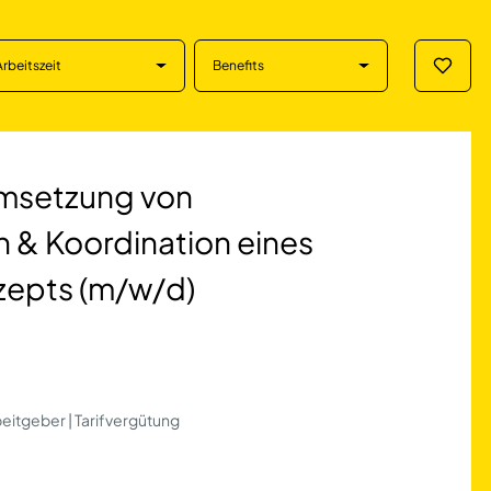
Arbeitszeit
Benefits
Merklis
g von Energieber
msetzung von
& Koordination eines
zepts (m/w/d)
beitgeber | Tarifvergütung