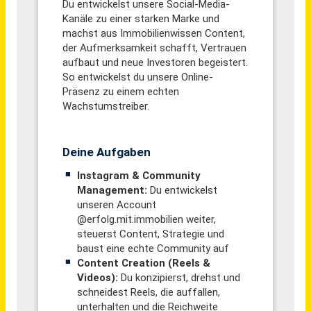
Chemnitz
vor einem Monat
Pflegefachkraft & Praxisanleitung (m/w/d)
AlexA Seniorendienste GmbH
Woltersdorf (PLZ 15569)
vor 16 Tagen
Personalreferent (m/w/d) mit Schwerpunkt Personal & Unternehmenskultur
DEKRA Arbeit GmbH
Haldensleben
vor 18 Stunden
Technischer Berater - Sanitär & Heizung (m/w/d)
Sanitär-Heinze GmbH & Co. KG
Dresden
vor einem Monat