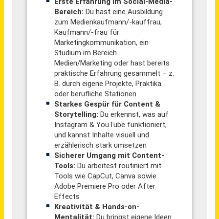
IT-Administrator Film & Postproduktion (m/w/d)
CinePostproduction GmbH Berlin
Berlin-Tempelhof
vor 2 Tagen
Technischer Redakteur (m/w/d) Technische Dokumentation, Stammdaten & Digitalisierung
Kinshofer GmbH
Holzkirchen (Oberbayern)
vor 18 Stunden
Technischer Berater - Sanitär & Heizung (m/w/d)
Sanitär-Heinze GmbH & Co. KG
Ainring
vor 16 Tagen