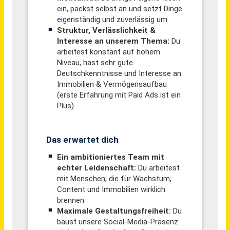
Spezialist Reklamationsmanagement & Prozessoptimierung Kundenservice (m/w/d)
Hygi.de GmbH & Co. KG
Telgte
vor 22 Tagen
IT-Administrator Film & Postproduktion (m/w/d)
CinePostproduction GmbH Berlin
Berlin-Tempelhof
vor 3 Tagen
Volljurist – Schadensabwicklung, Haftpflicht & Unfallversicherung (m/w/d)
BGV Badische Versicherungen
Karlsruhe
vor 2 Tagen
Sachbearbeitung Vertriebsinnendienst (m/w/d) Schwerpunkt Retouren- & Reklamationsbearbeitung
AVO-WERKE August Beisse GmbH
Belm
vor 2 Tagen