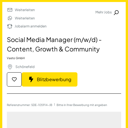
Weiterleiten
Mehr Jobs
Jobalarm anmelden
Weiterleiten
Jobalarm anmelden
Merkliste
Social Media Manager (m/w/d) -
Content, Growth & Community
Vasto GmbH
Schönefeld
Blitzbewerbung
Job Finden
Social Media Manager (m/w
Referenznummer: SDE-105914-JB
 | 
Bitte in Ihrer Bewerbung mit angeben
11389
Jobs
Filter