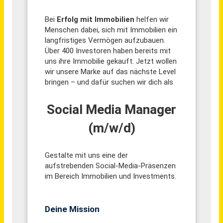
Communications & Social Media Specialist (m/w/d)
HAIX Schuhe Produktions & Vertriebs GmbH
Mainburg
vor einem Monat
Content Distribution Manager (m/w/d)
Nordsee-Zeitung
Bremerhaven
vor einem Monat
Teamassistenz (w/m/d) Soziales & Digitales
Stadt Unterschleißheim
Unterschleißheim
vor 3 Tagen
Fachberater Baustoffe (m/w/d) im Innen- & Außendienst
E. Raiss GmbH + Co. Baustoffhandel KG