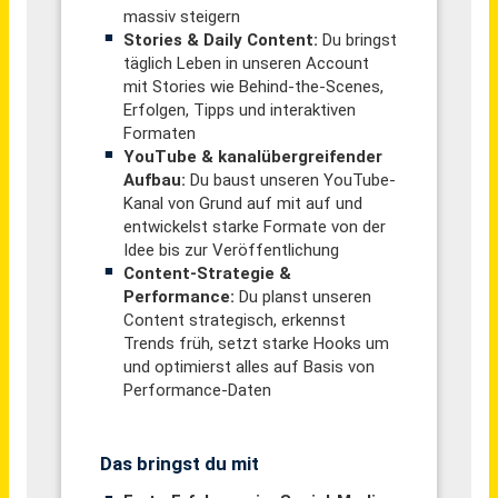
Product Manager CRM & Community Marketing (m/w/d)
DLG e. V.
Frankfurt am Main
vor 7 Tagen
Teamlead Audio / Video / Social Strategy (m/w/d)
Olympia-Verlag GmbH
Nürnberg
vor 16 Tagen
Medienberater Crossmedia (m/w/d)
OWL MediaSolutions GmbH & Co. KG
Lübbecke
vor 2 Tagen
Leitung Berufliche Bildung & Teilhabe - Sozialpädagogik (m/w/d)
diakoniewert e. V.
Bad Salzungen, Brotterode-Trusetal,
vor einem
Fambach
Tag