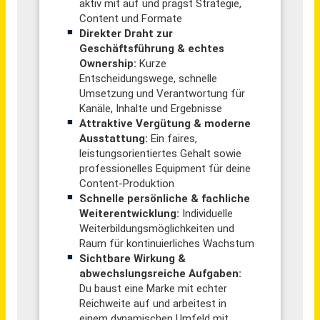
Mitarbeiter Logistik / Verpackung & Absackung (m/w/d)
EMSLAND GROUP
Wietzendorf
vor 17 Tagen
Mitarbeiter International Service & Support (m/w/d)
Bauerfeind AG
Deutschland, Zeulenroda
vor 30 Tagen
Sachbearbeiter Einkauf - Bonus- & Konditionsmanagement (m/w/d)
Sanitär-Heinze GmbH & Co. KG
Ainring
vor 23 Tagen
Technical Application Manager - Sales & Marketing (m/w/d)
AVO-WERKE August Beisse GmbH