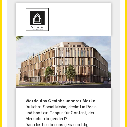
Schneller per Mail.
Bei neuen Stellen als Erstes informiert werden!
Social Media Manager (m/w/d) - Content, Growth & Community
Vasto GmbH
Schönefeld
vor einem Monat
Product Manager CRM & Community Marketing (m/w/d)
DLG e. V.
Frankfurt Am Main
vor 8 Tagen
Mediengestalter / Social Media (m/w/d)
Herbert Giloy & Söhne GmbH & Co. KG
Idar-Oberstein
vor 3 Tagen