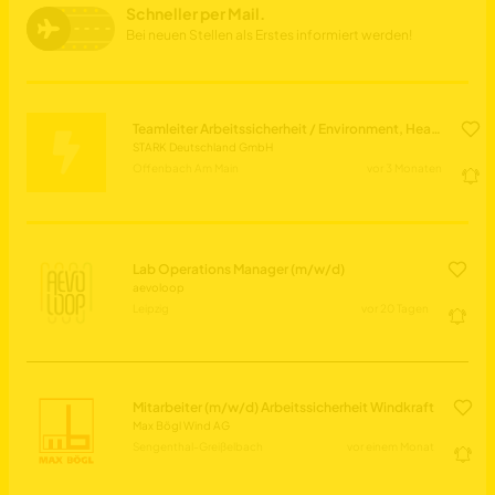
Schneller per Mail.
Bei neuen Stellen als Erstes informiert werden!
Teamleiter Arbeitssicherheit / Environment, Health & Safety (m/w/d)
STARK Deutschland GmbH
Offenbach Am Main
vor 3 Monaten
Lab Operations Manager (m/w/d)
aevoloop
Leipzig
vor 20 Tagen
Mitarbeiter (m/w/d) Arbeitssicherheit Windkraft
Max Bögl Wind AG
Sengenthal-Greißelbach
vor einem Monat