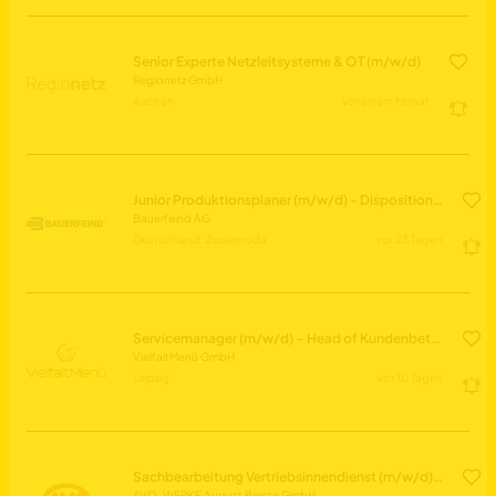
Senior Experte Netzleitsysteme & OT (m/w/d)
Regionetz GmbH
Aachen
vor einem Monat
Junior Produktionsplaner (m/w/d) - Disposition & Fertigungssteuerung
Bauerfeind AG
Deutschland, Zeulenroda
vor 23 Tagen
Servicemanager (m/w/d) – Head of Kundenbetreuung & Teamleitung gesucht!
VielfaltMenü GmbH
Leipzig
vor 10 Tagen
Sachbearbeitung Vertriebsinnendienst (m/w/d) Schwerpunkt Retouren- & Reklamationsbearbeitung
AVO-WERKE August Beisse GmbH