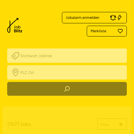
Jobalarm anmelden
Merkliste
Job Finden
Teamleiter Arbeitssicherhe
17677
Jobs
Filter