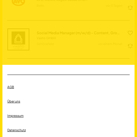
Belm
vor 5 Tagen
Social Media Manager (m/w/d) - Content, Growth & Community
Vasto GmbH
Schönefeld
vor einem Monat
AGB
Über uns
Impressum
Datenschutz