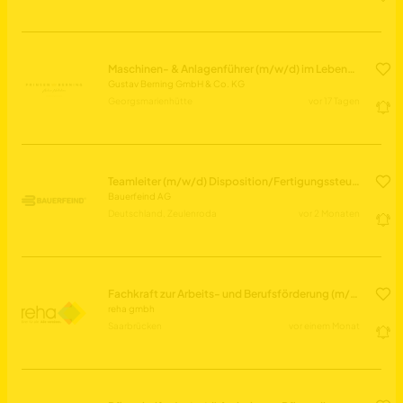
Maschinen- & Anlagenführer (m/w/d) im Lebensmittelbereich
Gustav Berning GmbH & Co. KG
Georgsmarienhütte
vor 17 Tagen
Teamleiter (m/w/d) Disposition/Fertigungssteuerung
Bauerfeind AG
Deutschland, Zeulenroda
vor 2 Monaten
Fachkraft zur Arbeits- und Berufsförderung (m/w/d)
reha gmbh
Saarbrücken
vor einem Monat