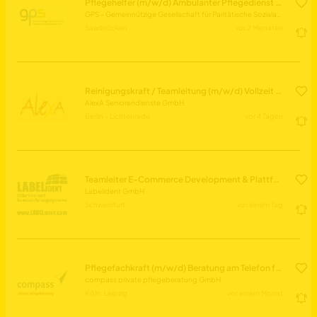
Pflegehelfer (m/w/d) Ambulanter Pflegedienst & Tagespflege in Teilzeit
GPS - Gemeinnützige Gesellschaft für Paritätische Sozialarbeit mbH
Saarbrücken
vor 2 Monaten
Reinigungskraft / Teamleitung (m/w/d) Vollzeit / Teilzeit
AlexA Seniorendienste GmbH
Berlin - Lichtenrade
vor 4 Tagen
Teamleiter E-Commerce Development & Plattformen (m/w/d)
Labelident GmbH
Schweinfurt
vor einem Tag
Pflegefachkraft (m/w/d) Beratung am Telefon für Pflegebedürftige & Angehörige
compass private pflegeberatung GmbH
Köln, Leipzig
vor einem Monat