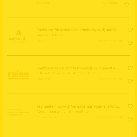
Dresden
vor 2 Tagen
Fachkraft für Arbeitssicherheit (m/w/d) und Qualitätsmanagement
wewole STIFTUNG
Herne
vor einem Monat
Fachberater Baustoffe (m/w/d) im Innen- & Außendienst
E. Raiss GmbH + Co. Baustoffhandel KG
Chemnitz
vor einem Monat
Teamleiter (m/w/d) Vertragsmanagement Vollzeit / Teilzeit
Abrechnungszentrum Emmendingen
Emmendingen
vor einem Monat