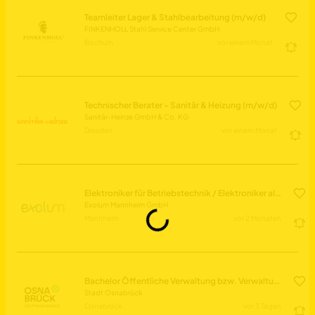
Teamleiter Lager & Stahlbearbeitung (m/w/d)
FINKENHOLL Stahl Service Center GmbH
Bochum
vor einem Monat
Technischer Berater - Sanitär & Heizung (m/w/d)
Sanitär-Heinze GmbH & Co. KG
Dresden
vor einem Monat
Elektroniker für Betriebstechnik / Elektroniker als Teamleiter (w/m/d) - Instandhaltung
Exolum Mannheim GmbH
Daten werden geladen...
Mannheim
vor 2 Monaten
Bachelor Öffentliche Verwaltung bzw. Verwaltungsfachwirt (m/w/d) in der Unteren Immissionsschutzbehörde im Fachbereich Klima, Natur und Umwelt
Stadt Osnabrück
Osnabrück
vor 3 Tagen