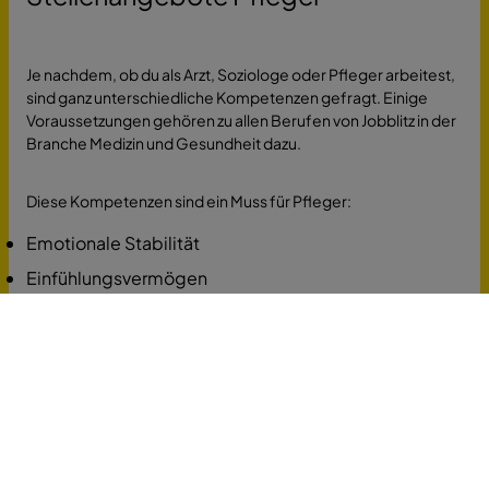
Je nachdem, ob du als Arzt, Soziologe oder Pfleger arbeitest,
sind ganz unterschiedliche Kompetenzen gefragt. Einige
Voraussetzungen gehören zu allen Berufen von Jobblitz in der
Branche Medizin und Gesundheit dazu.
Diese Kompetenzen sind ein Muss für Pfleger:
Emotionale Stabilität
Einfühlungsvermögen
Gute Gesundheit
Körperliche und psychische Belastbarkeit
Organisationstalent
Eine wertschätzende Haltung gegenüber Patienten
und Klienten