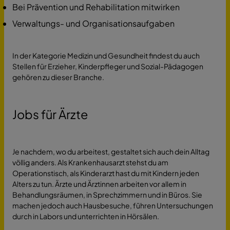
Bei Prävention und Rehabilitation mitwirken
Verwaltungs- und Organisationsaufgaben
In der Kategorie Medizin und Gesundheit findest du auch
Stellen für Erzieher, Kinderpfleger und Sozial-Pädagogen
gehören zu dieser Branche.
Jobs für Ärzte
Je nachdem, wo du arbeitest, gestaltet sich auch dein Alltag
völlig anders. Als Krankenhausarzt stehst du am
Operationstisch, als Kinderarzt hast du mit Kindern jeden
Alters zu tun. Ärzte und Ärztinnen arbeiten vor allem in
Behandlungsräumen, in Sprechzimmern und in Büros. Sie
machen jedoch auch Hausbesuche, führen Untersuchungen
durch in Labors und unterrichten in Hörsälen.