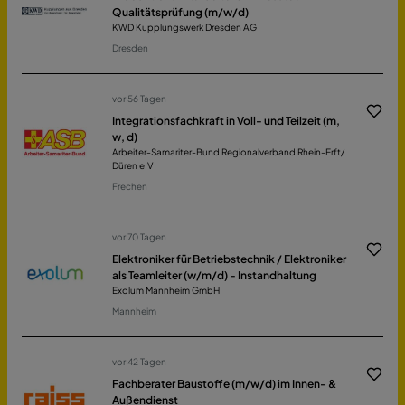
Qualitätsprüfung (m/w/d)
KWD Kupplungswerk Dresden AG
Dresden
vor 56 Tagen
Integrationsfachkraft in Voll- und Teilzeit (m,
w, d)
Arbeiter-Samariter-Bund Regionalverband Rhein-Erft/
Düren e.V.
Frechen
vor 70 Tagen
Elektroniker für Betriebstechnik / Elektroniker
als Teamleiter (w/m/d) - Instandhaltung
Exolum Mannheim GmbH
Mannheim
vor 42 Tagen
Fachberater Baustoffe (m/w/d) im Innen- &
Außendienst