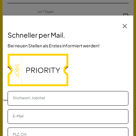
vor 7 Tagen
Bürofachkraft (m/w/d)
Sozialverband VdK Nordrhein-Westfalen e.V.
Neuss
Schneller per Mail.
Bei neuen Stellen als Erstes informiert werden!
vor 7 Tagen
Erzieher/in in einer Jugendfreizeiteinrichtung
(JFE Düppel) (m/w/d) Teilzeit
Bezirksamt Steglitz-Zehlendorf von Berlin
Berlin
vor 28 Tagen
Ingenieur / Techniker / Meister / Technischer
30 km
Systemplaner Heizung · Lüftung · Sanitär ·
Elektro
Ingenieurbüro Climaconcept Werner
Spangenberg