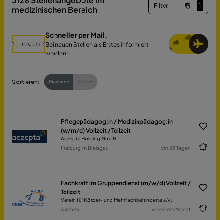
3128
Stellenangebote im
Filter
1
medizinischen Bereich
Schneller per Mail.
Bei neuen Stellen als Erstes informiert
werden!
Sortieren:
Relevanz
Datum
Pflegepädagog:in / Medizinpädagog:in
(w/m/d) Vollzeit / Teilzeit
Aczepta Holding GmbH
Freiburg im Breisgau
vor 28 Tagen
Fachkraft im Gruppendienst (m/w/d) Vollzeit /
Teilzeit
Verein für Körper- und Mehrfachbehinderte e.V.
Aachen
vor einem Monat