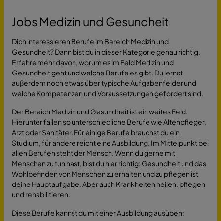
Jobs Medizin und Gesundheit
Dich interessieren Berufe im Bereich Medizin und
Gesundheit? Dann bist du in dieser Kategorie genau richtig.
Erfahre mehr davon, worum es im Feld Medizin und
Gesundheit geht und welche Berufe es gibt. Du lernst
außerdem noch etwas über typische Aufgabenfelder und
welche Kompetenzen und Voraussetzungen gefordert sind.
Der Bereich Medizin und Gesundheit ist ein weites Feld.
Hierunter fallen so unterschiedliche Berufe wie Altenpfleger,
Arzt oder Sanitäter. Für einige Berufe brauchst du ein
Studium, für andere reicht eine Ausbildung. Im Mittelpunkt bei
allen Berufen steht der Mensch. Wenn du gerne mit
Menschen zu tun hast, bist du hier richtig: Gesundheit und das
Wohlbefinden von Menschen zu erhalten und zu pflegen ist
deine Hauptaufgabe. Aber auch Krankheiten heilen, pflegen
und rehabilitieren.
Diese Berufe kannst du mit einer Ausbildung ausüben: