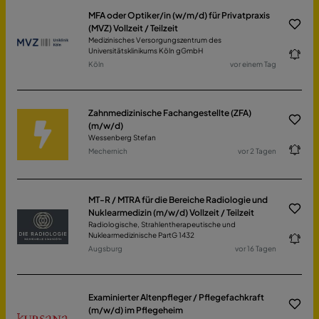
MFA oder Optiker/in (w/m/d) für Privatpraxis
(MVZ) Vollzeit / Teilzeit
Medizinisches Versorgungszentrum des
Universitätsklinikums Köln gGmbH
Köln
vor einem Tag
Zahnmedizinische Fachangestellte (ZFA)
(m/w/d)
Wessenberg Stefan
Mechernich
vor 2 Tagen
MT-R / MTRA für die Bereiche Radiologie und
Nuklearmedizin (m/w/d) Vollzeit / Teilzeit
Radiologische, Strahlentherapeutische und
Nuklearmedizinische PartG 1432
Augsburg
vor 16 Tagen
Examinierter Altenpfleger / Pflegefachkraft
(m/w/d) im Pflegeheim