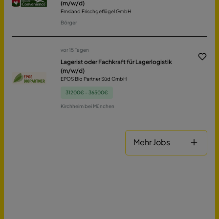
(m/w/d)
Emsland Frischgeflügel GmbH
Börger
vor 15 Tagen
Lagerist oder Fachkraft für Lagerlogistik
(m/w/d)
EPOS Bio Partner Süd GmbH
31200€ - 36500€
Kirchheim bei München
Mehr Jobs