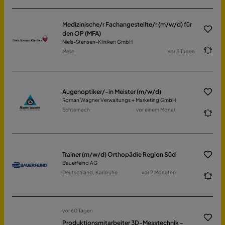
Medizinische/r Fachangestellte/r (m/w/d) für
den OP (MFA)
Niels-Stensen-Kliniken GmbH
Melle
vor 3 Tagen
Augenoptiker/-in Meister (m/w/d)
Roman Wagner Verwaltungs + Marketing GmbH
Echternach
vor einem Monat
Trainer (m/w/d) Orthopädie Region Süd
Bauerfeind AG
Deutschland, Karlsruhe
vor 2 Monaten
vor 60 Tagen
Produktionsmitarbeiter 3D-Messtechnik -