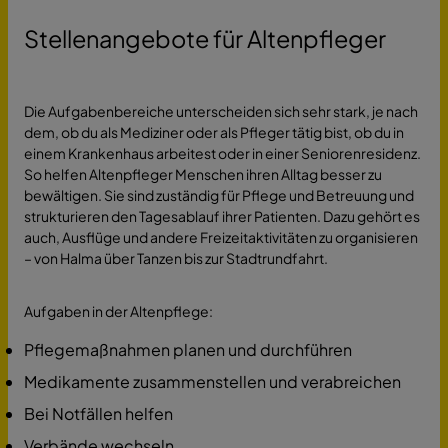
Stellenangebote für Altenpfleger
Die Aufgabenbereiche unterscheiden sich sehr stark, je nach
dem, ob du als Mediziner oder als Pfleger tätig bist, ob du in
einem Krankenhaus arbeitest oder in einer Seniorenresidenz.
So helfen Altenpfleger Menschen ihren Alltag besser zu
bewältigen. Sie sind zuständig für Pflege und Betreuung und
strukturieren den Tagesablauf ihrer Patienten. Dazu gehört es
auch, Ausflüge und andere Freizeitaktivitäten zu organisieren
– von Halma über Tanzen bis zur Stadtrundfahrt.
Aufgaben in der Altenpflege:
Pflegemaßnahmen planen und durchführen
Medikamente zusammenstellen und verabreichen
Bei Notfällen helfen
Verbände wechseln