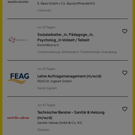
E. Raiss GmbH + Co. Baustoffhandel KG
Chemnitz
vor 42 Tagen
Sozialarbeiter_in, Pädagoge_in,
Psycholog_in Vollzeit / Teilzeit
KommRum e.V.
Charlottenburg-Wilmersdorf, Friedrichshain-Kreuzberg
vor 42 Tagen
Leiter Auftragsmanagement (m/w/d)
FEAG St. Ingbert GmbH
Sankt Ingbert
vor 42 Tagen
Technischer Berater - Sanitär & Heizung
(m/w/d)
Sanitär-Heinze GmbH & Co. KG
Dresden