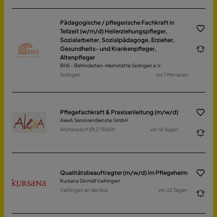
Pädagogische / pflegerische Fachkraft in
Teilzeit (w/m/d) Heilerziehungspfleger,
Sozialarbeiter, Sozialpädagoge, Erzieher,
Gesundheits- und Krankenpfleger,
Altenpfleger
BHS - Behinderten-Heimstätte Solingen e.V.
Solingen
vor 7 Monaten
Pflegefachkraft & Praxisanleitung (m/w/d)
AlexA Seniorendienste GmbH
Woltersdorf (PLZ 15569)
vor 16 Tagen
Qualitätsbeauftragter (m/w/d) im Pflegeheim
Kursana Domizil Vaihingen
Vaihingen an der Enz
vor 22 Tagen