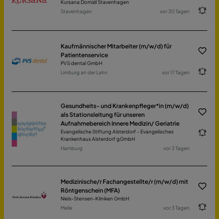
Kursana Domizil Stavenhagen
Stavenhagen
vor 30 Tagen
Kaufmännischer Mitarbeiter (m/w/d) für
Patientenservice
PVS dental GmbH
Limburg an der Lahn
vor 17 Tagen
Gesundheits- und Krankenpfleger*in (m/w/d)
als Stationsleitung für unseren
Aufnahmebereich Innere Medizin/ Geriatrie
Evangelische Stiftung Alsterdorf - Evangelisches
Krankenhaus Alsterdorf gGmbH
Hamburg
vor 3 Tagen
Medizinische/r Fachangestellte/r (m/w/d) mit
Röntgenschein (MFA)
Niels-Stensen-Kliniken GmbH
Melle
vor 3 Tagen