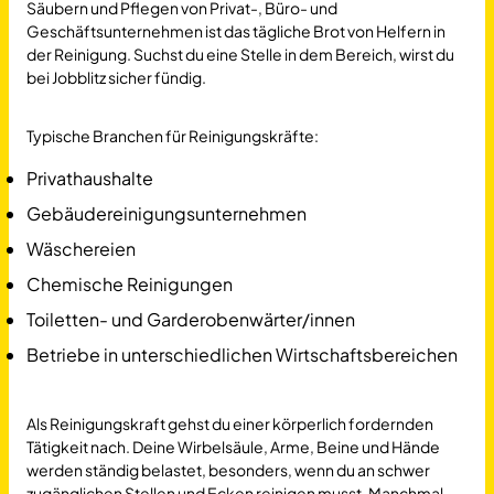
Säubern und Pflegen von Privat-, Büro- und
Geschäftsunternehmen ist das tägliche Brot von Helfern in
der Reinigung. Suchst du eine Stelle in dem Bereich, wirst du
bei Jobblitz sicher fündig.
Typische Branchen für Reinigungskräfte:
Privathaushalte
Gebäudereinigungsunternehmen
Wäschereien
Chemische Reinigungen
Toiletten- und Garderobenwärter/innen
Betriebe in unterschiedlichen Wirtschaftsbereichen
Als Reinigungskraft gehst du einer körperlich fordernden
Tätigkeit nach. Deine Wirbelsäule, Arme, Beine und Hände
werden ständig belastet, besonders, wenn du an schwer
zugänglichen Stellen und Ecken reinigen musst. Manchmal