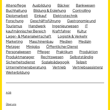
Altenpflege
Ausbildung
Bäcker
Bankwesen
Buchhaltung
Bildung & Erziehung
Controlling
Diplomarbeit
Einkauf
Elektrotechnik
Forschung
Geschäftsführung
Gastronomie und
Tourismus
Handwerk
Ingenieurwesen
IT
kaufmännischer Bereich
Kraftfahrer
Kultur
Lager- & Materialwirtschaft
Logistik & Verkehr
Marketing
Maschinenbau
Medien
Medizin
Metzger
Minijobs
Öffentlicher Dienst
Personalwesen
Pfleger
Praktikum
Produktion
Produktmanager
Rechtswesen
Selbstständig
Sicherheitsdienst
Sozialpädagogik
Teilzeit
Unternehmensberatung
Vertrieb
Vertriebsassistenz
Weiterbildung
AGB
Über uns