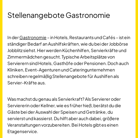
Stellenangebote Gastronomie
In der
Gastronomie
– in Hotels, Restaurants und Cafés – ist ein
ständiger Bedarf an Aushilfskräften, wie du bei der Jobbörse
Jobblitz siehst. Hier werden Küchenhilfen, Servierkräfte und
Zimmermädchen gesucht. Typische Arbeitsplätze von
Servierern sind Hotels, Gasthöfe oder Pensionen. Doch auch
Kliniken, Event-Agenturen und Cateringunternehmen
schreiben regelmäßig Stellenangebote für Aushilfen als
Servier-Kräfte aus.
Was machst du genau als Servierkraft? Als Servierer oder
Serviererin oder Kellner, wie es früher hieß, berätst du die
Gäste bei der Auswahl der Speisen und Getränke, du
servierst und kassierst. Du hilft aber auch dabei, größere
Veranstaltungen vorzubereiten. Bei Hotels gibt es einen
Etagenservice.