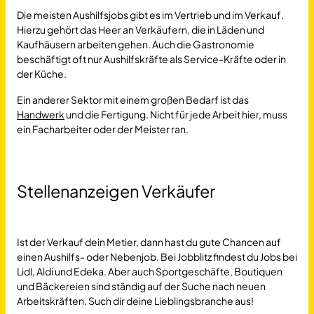
Die meisten Aushilfsjobs gibt es im Vertrieb und im Verkauf.
Hierzu gehört das Heer an Verkäufern, die in Läden und
Kaufhäusern arbeiten gehen. Auch die Gastronomie
beschäftigt oft nur Aushilfskräfte als Service-Kräfte oder in
der Küche.
Ein anderer Sektor mit einem großen Bedarf ist das
Handwerk
und die Fertigung. Nicht für jede Arbeit hier, muss
ein Facharbeiter oder der Meister ran.
Stellenanzeigen Verkäufer
Ist der Verkauf dein Metier, dann hast du gute Chancen auf
einen Aushilfs- oder Nebenjob. Bei Jobblitz findest du Jobs bei
Lidl, Aldi und Edeka. Aber auch Sportgeschäfte, Boutiquen
und Bäckereien sind ständig auf der Suche nach neuen
Arbeitskräften. Such dir deine Lieblingsbranche aus!