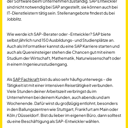
der Software beim Unternehmen zuständig. SAP Entwickler
sind nicht notwendig bei SAP angestellt, sie können auch bei
IT-Dienstleistern tätig sein. Stellenangebote findest du bei
Jobblitz.
Wie werde ich SAP-Berater oder -Entwickler? SAP biete
selbst jährlich rund 150 Ausbildungs- und Studienplätze an.
Auch als Informatiker kannst du eine SAP Karriere starten und
auch als Quereinsteiger stehen die Chancen gut mit einem
Studium der Wirtschaft, Mathematik, Naturwissenschaft oder
in einem Ingenieursstudiengang.
Als
SAP Fachkraft
bist du also sehr häufig unterwegs – die
Tätigkeit ist mit einer intensiven Reisetätigkeit verbunden.
Viele Stunden deiner Arbeitszeit verbringst du im
Unternehmen bei deinem Kunden, auch abends und am
Wochenende. Dafür wirst du großzügig entlohnt, besonders
in den Ballungszentren wie Stuttgart, Frankfurt am Main oder
Köln / Düsseldorf. Bist du lieber im eigenen Büro, dann solltest
du eine Beschäftigung als SAP-Entwickler wählen.