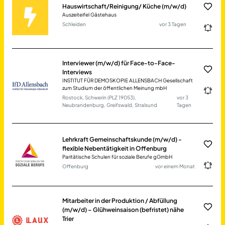
Hauswirtschaft/Reinigung/ Küche (m/w/d)
Auszeiteifel Gästehaus
Schleiden
vor 3 Tagen
Interviewer (m/w/d) für Face-to-Face-
Interviews
INSTITUT FÜR DEMOSKOPIE ALLENSBACH Gesellschaft
zum Studium der öffentlichen Meinung mbH
Rostock, Schwerin (PLZ 19053),
vor 3
Neubrandenburg, Greifswald, Stralsund
Tagen
Lehrkraft Gemeinschaftskunde (m/w/d) -
flexible Nebentätigkeit in Offenburg
Paritätische Schulen für soziale Berufe gGmbH
Offenburg
vor einem Monat
Mitarbeiter in der Produktion / Abfüllung
(m/w/d) – Glühweinsaison (befristet) nähe
Trier