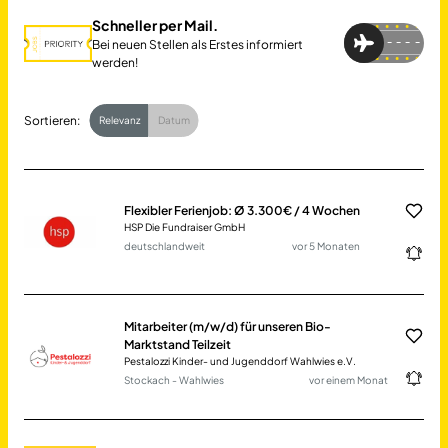
Schneller per Mail.
Bei neuen Stellen als Erstes informiert
werden!
Sortieren:
Relevanz
Datum
Flexibler Ferienjob: Ø 3.300€ / 4 Wochen
HSP Die Fundraiser GmbH
deutschlandweit
vor 5 Monaten
Mitarbeiter (m/w/d) für unseren Bio-
Marktstand Teilzeit
Pestalozzi Kinder- und Jugenddorf Wahlwies e.V.
Stockach - Wahlwies
vor einem Monat