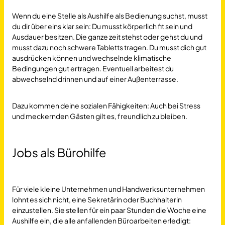
Wenn du eine Stelle als Aushilfe als Bedienung suchst, musst
du dir über eins klar sein: Du musst körperlich fit sein und
Ausdauer besitzen. Die ganze zeit stehst oder gehst du und
musst dazu noch schwere Tabletts tragen. Du musst dich gut
ausdrücken können und wechselnde klimatische
Bedingungen gut ertragen. Eventuell arbeitest du
abwechselnd drinnen und auf einer Außenterrasse.
Dazu kommen deine sozialen Fähigkeiten: Auch bei Stress
und meckernden Gästen gilt es, freundlich zu bleiben.
Jobs als Bürohilfe
Für viele kleine Unternehmen und Handwerksunternehmen
lohnt es sich nicht, eine Sekretärin oder Buchhalterin
einzustellen. Sie stellen für ein paar Stunden die Woche eine
Aushilfe ein, die alle anfallenden Büroarbeiten erledigt: