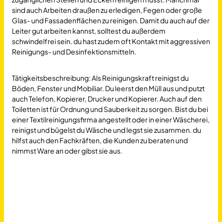
sind auch Arbeiten draußen zu erledigen, Fegen oder große
Glas- und Fassadenflächen zu reinigen. Damit du auch auf der
Leiter gut arbeiten kannst, solltest du außerdem
schwindelfrei sein. du hast zudem oft Kontakt mit aggressiven
Reinigungs- und Desinfektionsmitteln.
Tätigkeitsbeschreibung: Als Reinigungskraft reinigst du
Böden, Fenster und Mobiliar. Du leerst den Müll aus und putzt
auch Telefon, Kopierer, Drucker und Kopierer. Auch auf den
Toiletten ist für Ordnung und Sauberkeit zu sorgen. Bist du bei
einer Textilreinigungsfirma angestellt oder in einer Wäscherei,
reinigst und bügelst du Wäsche und legst sie zusammen. du
hilfst auch den Fachkräften, die Kunden zu beraten und
nimmst Ware an oder gibst sie aus.