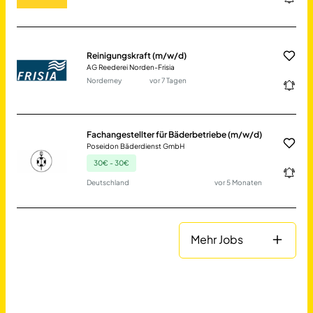
Reinigungskraft (m/w/d)
AG Reederei Norden-Frisia
Norderney
vor 7 Tagen
Fachangestellter für Bäderbetriebe (m/w/d)
Poseidon Bäderdienst GmbH
30€ - 30€
Deutschland
vor 5 Monaten
Mehr Jobs