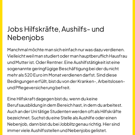
Jobs Hilfskräfte, Aushilfs- und
Nebenjobs
Manchmal möchte man sich einfach nur was dazu verdienen.
Vielleicht weil man studiert oder man hauptberuflich Hausfrau
und Mutter ist. Oder Rentner. Eine Aushilfstätigkeit ist eine
sogenannte geringfügige Beschäftigung bei der du nicht
mehr als 520 Euro im Monat verdienen darfst. Sind diese
Bedingungen erfüllt, bist du von der Kranken-, Arbeitslosen-
und Pflegeversicherung befreit.
Eine Hilfskraft dagegen bist du, wenn du keine
Berufsausbildung in dem Bereich hast, in dem du arbeitest.
Auch an der Uni tätige Studenten werden oft als Hilfskräfte
bezeichnet. Suchst du eine Stelle als Aushilfe oder einen
Nebenjob, dann bist du bei Jobblitz genau richtig. Hier sind
immer viele Aushilfsstellen und Nebenjobs gelistet.