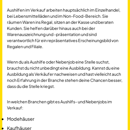
Aushilfen im Verkauf arbeiten hauptsächlich im Einzelhandel,
bei Lebensmittelläden und im Non-Food-Bereich. Sie
räumen Waren ins Regal, sitzen an der Kasse und beraten
Kunden. Sie helfen darüber hinaus auch bei der
Warenauszeichnung und -präsentation und sind
verantwortlich für ein repräsentatives Erscheinungsbild von
Regalen und Filiale.
Wenn du als Aushilfe oder Nebenjob eine Stelle suchst,
brauchst du nicht unbedingt eine Ausbildung. Kannst du eine
Ausbildung als Verkäufer nachweisen und hast vielleicht auch
noch Erfahrung in der Branche stehen deine Chancen besser,
dass du die Stelle kriegst.
In welchen Branchen gibt es Aushilfs- und Nebenjobs im
Verkauf:
Modehäuser
Kaufhäuser