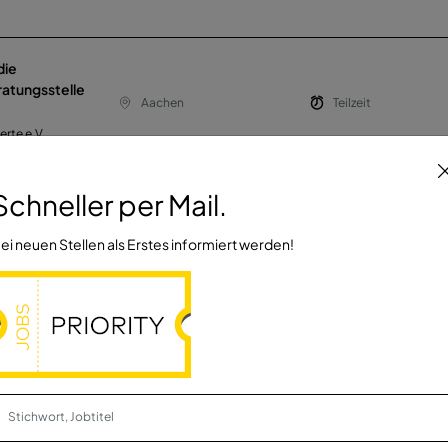
die
atungsstelle
Aachen
Teilzeit
rte e.V.
Schneller per Mail.
Manager
Nettersheim
Vollzeit
ei neuen Stellen als Erstes informiert werden!
Teilzeit (m, w,
Frechen
Vollzeit oder Teilzeit
and Rhein-Erft/