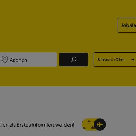
Jobal
Umkreis
: 30 km
Job Finden
llen als Erstes informiert werden!