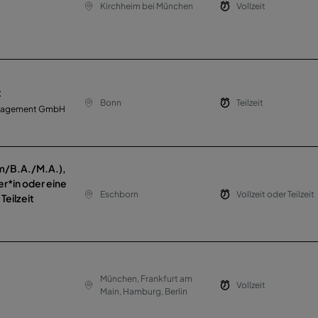
Kirchheim bei München
Vollzeit
t
Bonn
Teilzeit
Management GmbH
m/B.A./M.A.),
er*in oder eine
Eschborn
Vollzeit oder Teilzeit
Teilzeit
München, Frankfurt am
Vollzeit
Main, Hamburg, Berlin