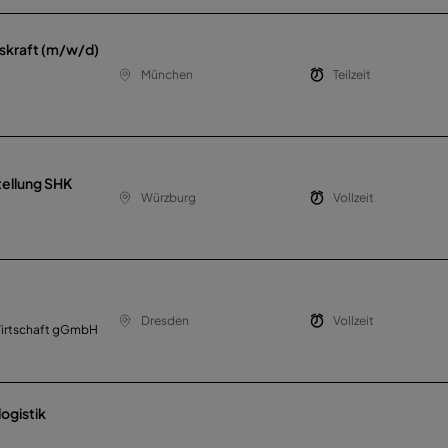
skraft (m/w/d)
München
Teilzeit
ellung SHK
Würzburg
Vollzeit
)
Dresden
Vollzeit
Wirtschaft gGmbH
logistik