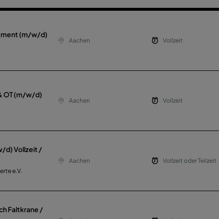
ement (m/w/d)
Aachen
Vollzeit
 & OT (m/w/d)
Aachen
Vollzeit
d) Vollzeit /
Aachen
Vollzeit oder Teilzeit
rte e.V.
ch Faltkrane /