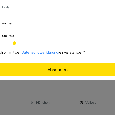
agentransport
Aachen
Vollzeit
. KG
Umkreis
München
Vollzeit
ch bin mit der
Datenschutzerklärung
einverstanden*
eisen
Absenden
weltweit
Vollzeit
 GmbH
München
Vollzeit