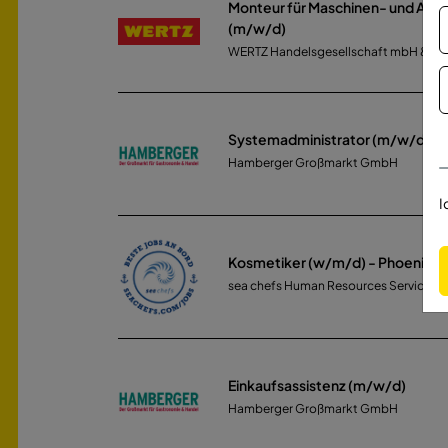
Monteur für Maschinen- und Anl
(m/w/d)
WERTZ Handelsgesellschaft mbH & Co
Systemadministrator (m/w/d)
Hamberger Großmarkt GmbH
I
Kosmetiker (w/m/d) - Phoenix R
sea chefs Human Resources Services
Einkaufsassistenz (m/w/d)
Hamberger Großmarkt GmbH