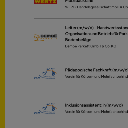
Mobilbaukrane
WERTZ Handelsgesellschaft mbH & Co
Leiter (m/w/d) - Handwerksstan
Organisation und Betrieb für Par
Bodenbeläge
Bembé Parkett GmbH & Co. KG
Pädagogische Fachkraft (m/w/d
Verein für Körper- und Mehrfachbehinde
Inklusionsassistent:in (m/w/d)
Verein für Körper- und Mehrfachbehinde