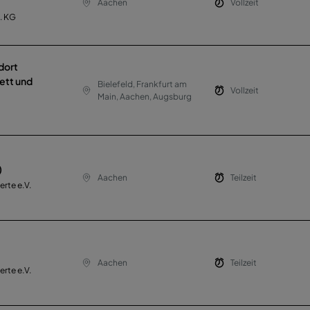
Aachen
Vollzeit
. KG
dort
kett und
Bielefeld, Frankfurt am
Vollzeit
Main, Aachen, Augsburg
)
Aachen
Teilzeit
rte e.V.
Aachen
Teilzeit
rte e.V.