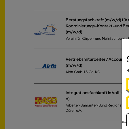
Beratungsfachkraft (m/w/d) für 
Koordinierungs-Kontakt-und Ber
(m/w/d)
Verein für Körper- und Mehrfachbehinde
Vertriebsmitarbeiter / Account 
(m/w/d)
B
Airfit GmbH & Co. KG
Integrationsfachkraft in Voll- und 
d)
Arbeiter-Samariter-Bund Regionalverb
Düren e.V.
30 km