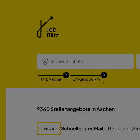
X
X
Ort: Aachen
Umkreis: 30 km
9360
Stellenangebote in Aachen
Schneller per Mail.
Bei neuen Ste