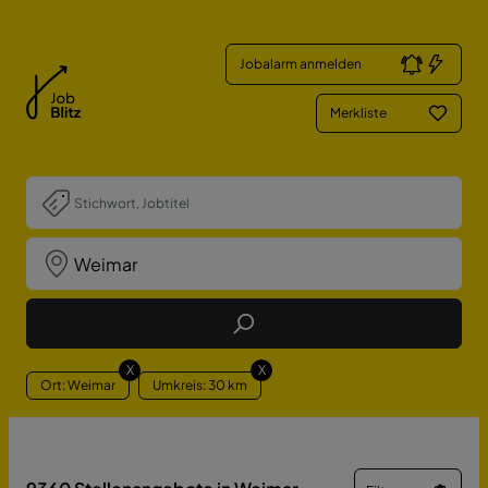
Jobalarm anmelden
Merkliste
Job Finden
X
X
Ort: Weimar
Umkreis: 30 km