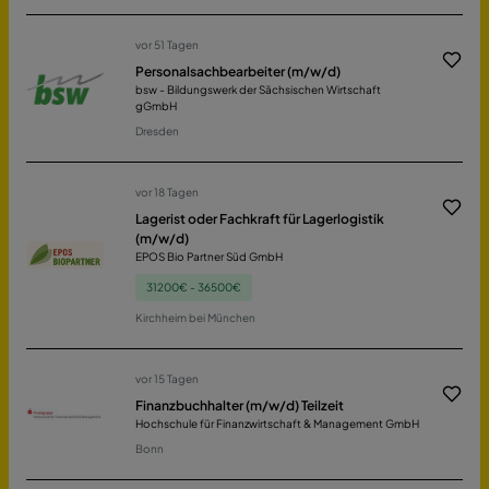
vor 51 Tagen
Personalsachbearbeiter (m/w/d)
bsw - Bildungswerk der Sächsischen Wirtschaft
gGmbH
Dresden
vor 18 Tagen
Lagerist oder Fachkraft für Lagerlogistik
(m/w/d)
EPOS Bio Partner Süd GmbH
31200€ - 36500€
Kirchheim bei München
vor 15 Tagen
Finanzbuchhalter (m/w/d) Teilzeit
Hochschule für Finanzwirtschaft & Management GmbH
Bonn