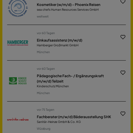
Kosmetiker (w/m/d) - Phoenix Reisen
sea chefs Human Resources Services GmbH
weltweit
vor 60 Tagen
Einkaufsassistenz (m/w/d)
Hamberger Großmarkt GmbH
München
vor 60 Tagen
Pädagogische Fach- / Ergänzungskraft
(m/w/d) Teilzeit
Kinderschutz München
München
vor 75 Tagen
Fachberater (m/w/d) Bäderausstellung SHK
Sanitär-Heinze GmbH & Co. KG
Würzburg