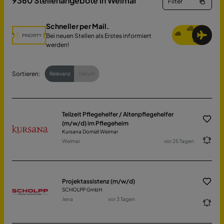
9360
Stellenangebote in Weimar
Filter
Schneller per Mail.
Bei neuen Stellen als Erstes informiert
werden!
Sortieren:
Relevanz
Datum
Teilzeit Pflegehelfer / Altenpflegehelfer
(m/w/d) im Pflegeheim
Kursana Domizil Weimar
Weimar
vor 25 Tagen
Projektassistenz (m/w/d)
SCHOLPP GmbH
Jena
vor 3 Tagen