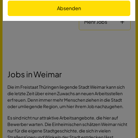
Absenden
Mehr Jobs
Jobs in Weimar
Die im Freistaat Thüringen liegende Stadt Weimar kann sich
die letzte Zeit über einen Zuwachs an neuen Arbeitsstellen
erfreuen. Denn immer mehr Menschen ziehen in die Stadt
oder umliegende Region, um hier ihrem Job nachzugehen.
Es sind nicht nur attraktive Arbeitsangebote, die hier auf
Bewerber warten. Die Einheimischen schätzen Weimar nicht
nur für die eigene Stadtgeschichte, die sich in vielen
Straßenzügen und Winkeln der Stadt entdecken lässt,