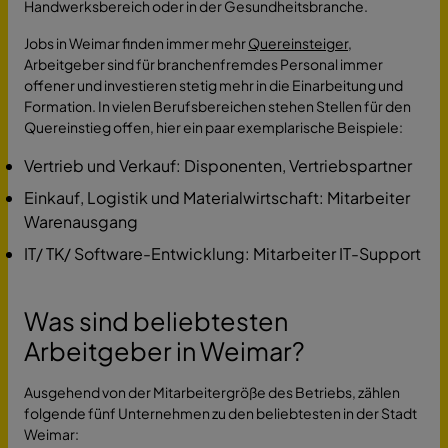
Handwerksbereich oder in der Gesundheitsbranche.
Jobs in Weimar finden immer mehr
Quereinsteiger
,
Arbeitgeber sind für branchenfremdes Personal immer
offener und investieren stetig mehr in die Einarbeitung und
Formation. In vielen Berufsbereichen stehen Stellen für den
Quereinstieg offen, hier ein paar exemplarische Beispiele:
Vertrieb und Verkauf: Disponenten, Vertriebspartner
Einkauf, Logistik und Materialwirtschaft: Mitarbeiter
Warenausgang
IT/ TK/ Software-Entwicklung: Mitarbeiter IT-Support
Was sind beliebtesten
Arbeitgeber in Weimar?
Ausgehend von der Mitarbeitergröße des Betriebs, zählen
folgende fünf Unternehmen zu den beliebtesten in der Stadt
Weimar: