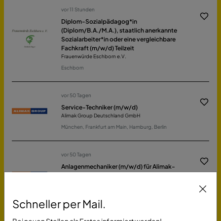
vor 11 Stunden
Diplom-Sozialpädagog*in
(Diplom/B.A./M.A.), staatlich anerkannte
Sozialarbeiter*in oder eine vergleichbare
Fachkraft (m/w/d) Teilzeit
Frauenwürde Eschborn e.V.
Eschborn
vor 50 Tagen
Service-Techniker (m/w/d)
Alimak Group Deutschland GmbH
München, Frankfurt am Main, Hamburg, Berlin
vor 50 Tagen
Anlagenmechaniker (m/w/d) für Alimak-
Höhenzugangstechnik
Alimak Group Deutschland GmbH
Heilbronn, Frankfurt am Main
Schneller per Mail.
Bei neuen Stellen als Erstes informiert werden!