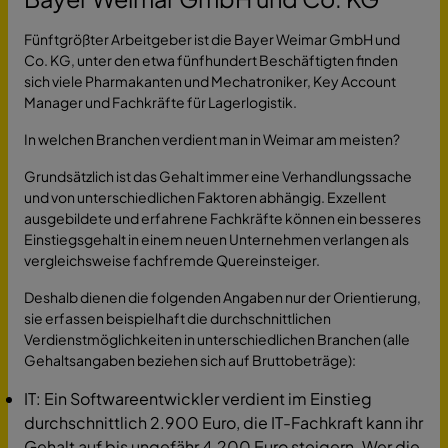
Fünftgrößter Arbeitgeber ist die Bayer Weimar GmbH und
Co. KG, unter den etwa fünfhundert Beschäftigten finden
sich viele Pharmakanten und Mechatroniker, Key Account
Manager und Fachkräfte für Lagerlogistik.
In welchen Branchen verdient man in Weimar am meisten?
Grundsätzlich ist das Gehalt immer eine Verhandlungssache
und von unterschiedlichen Faktoren abhängig. Exzellent
ausgebildete und erfahrene Fachkräfte können ein besseres
Einstiegsgehalt in einem neuen Unternehmen verlangen als
vergleichsweise fachfremde Quereinsteiger.
Deshalb dienen die folgenden Angaben nur der Orientierung,
sie erfassen beispielhaft die durchschnittlichen
Verdienstmöglichkeiten in unterschiedlichen Branchen (alle
Gehaltsangaben beziehen sich auf Bruttobeträge):
IT: Ein Softwareentwickler verdient im Einstieg
durchschnittlich 2.900 Euro, die IT-Fachkraft kann ihr
Gehalt auf bis ungefähr 4.200 Euro steigern. Wer die