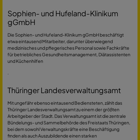
Sophien- und Hufeland-Klinikum
gGmbH
Die Sophien- und Hufeland-Klinikum gGmbH beschäftigt
etwa eintausend Mitarbeiter, darunter überwiegend
medizinisches und pflegerisches Personal sowie Fachkräfte
für betriebliches Gesundheitsmanagement, Diätassistenten
und Küchenhilfen
.
Thüringer Landesverwaltungsamt
Mit ungefähr ebenso eintausend Bediensteten, zählt das
Thüringer Landesverwaltungsamt zu einem der größten
Arbeitgeber der Stadt. Das Verwaltungsamt ist die zentrale
Bündelungs- und Sammelbehörde des Freistaats Thüringen,
bei dem sowohl Verwaltungskräfte eine Beschäftigung
finden als auch Auszubildende einen starken