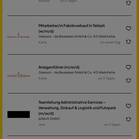
Weimar
vor 4 Tagen
Mitarbeiter/in Fabrikverkauf in Teilzeit
(w/m/d)
Griesson - de Beukelaer GmbH & Co. KG Werk Kahla
Kahla
vor einem Tag
Anlagenführer (m/w/d)
Griesson - de Beukelaer GmbH & Co. KG Werk Kahla
Kahla
vor 11 Tagen
Teamleitung Administrative Services –
Verwaltung, Einkauf & Logistik und Fuhrpark
(m/w/d)
zollsoft GmbH
Jena
vor 4 Tagen