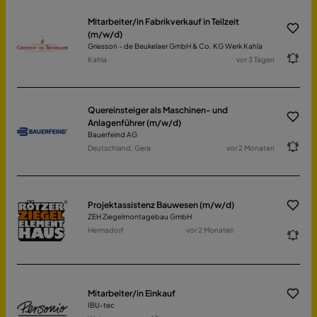
Mitarbeiter/in Fabrikverkauf in Teilzeit
(m/w/d)
Griesson - de Beukelaer GmbH & Co. KG Werk Kahla
Kahla
vor 3 Tagen
Quereinsteiger als Maschinen- und
Anlagenführer (m/w/d)
Bauerfeind AG
Deutschland, Gera
vor 2 Monaten
Projektassistenz Bauwesen (m/w/d)
ZEH Ziegelmontagebau GmbH
Hermsdorf
vor 2 Monaten
Mitarbeiter/in Einkauf
IBU-tec