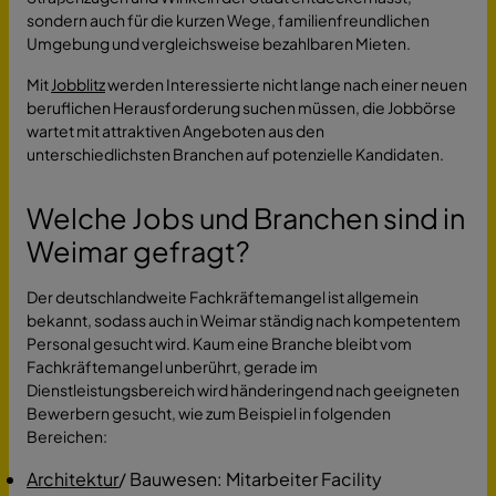
sondern auch für die kurzen Wege, familienfreundlichen
Umgebung und vergleichsweise bezahlbaren Mieten.
Mit
Jobblitz
werden Interessierte nicht lange nach einer neuen
beruflichen Herausforderung suchen müssen, die Jobbörse
wartet mit attraktiven Angeboten aus den
unterschiedlichsten Branchen auf potenzielle Kandidaten.
Welche Jobs und Branchen sind in
Weimar gefragt?
Der deutschlandweite Fachkräftemangel ist allgemein
bekannt, sodass auch in Weimar ständig nach kompetentem
Personal gesucht wird. Kaum eine Branche bleibt vom
Fachkräftemangel unberührt, gerade im
Dienstleistungsbereich wird händeringend nach geeigneten
Bewerbern gesucht, wie zum Beispiel in folgenden
Bereichen:
Architektur
/ Bauwesen: Mitarbeiter Facility