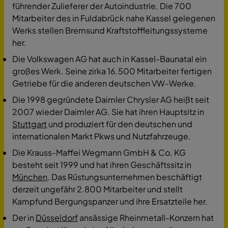
führender Zulieferer der Autoindustrie. Die 700
Mitarbeiter des in Fuldabrück nahe Kassel gelegenen
Werks stellen Bremsund Kraftstoffleitungssysteme
her.
Die Volkswagen AG hat auch in Kassel-Baunatal ein
großes Werk. Seine zirka 16.500 Mitarbeiter fertigen
Getriebe für die anderen deutschen VW-Werke.
Die 1998 gegründete Daimler Chrysler AG heißt seit
2007 wieder Daimler AG. Sie hat ihren Hauptsitz in
Stuttgart
und produziert für den deutschen und
internationalen Markt Pkws und Nutzfahrzeuge.
Die Krauss-Maffei Wegmann GmbH & Co. KG
besteht seit 1999 und hat ihren Geschäftssitz in
München
. Das Rüstungsunternehmen beschäftigt
derzeit ungefähr 2.800 Mitarbeiter und stellt
Kampfund Bergungspanzer und ihre Ersatzteile her.
Der in
Düsseldorf
ansässige Rheinmetall-Konzern hat