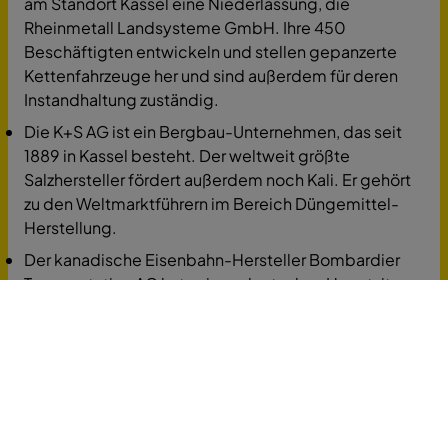
am Standort Kassel eine Niederlassung, die
Rheinmetall Landsysteme GmbH. Ihre 450
Beschäftigten entwickeln und stellen gepanzerte
Kettenfahrzeuge her und sind außerdem für deren
Instandhaltung zuständig.
Die K+S AG ist ein Bergbau-Unternehmen, das seit
1889 in Kassel besteht. Der weltweit größte
Salzhersteller fördert außerdem noch Kali. Er gehört
zu den Weltmarktführern im Bereich Düngemittel-
Herstellung.
Der kanadische Eisenbahn-Hersteller Bombardier
Transportation AG hat seinen deutschen Hauptsitz
bei
Berlin
. Das Unternehmen produziert
Straßenbahnen, Uund S-Bahnen, Lokomotiven und
Stellwerke.
Die Hübner GmbH & Co. KG besteht seit 1946 und
beschäftigt weltweit 2.400 Menschen. Sie
entwickeln und fertigen Kunststoff-, PUR-