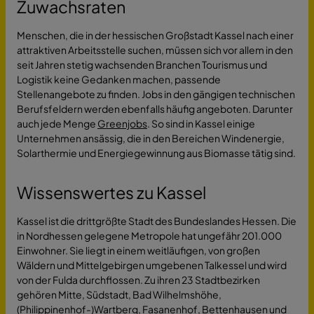
Zuwachsraten
Menschen, die in der hessischen Großstadt Kassel nach einer
attraktiven Arbeitsstelle suchen, müssen sich vor allem in den
seit Jahren stetig wachsenden Branchen Tourismus und
Logistik keine Gedanken machen, passende
Stellenangebote zu finden. Jobs in den gängigen technischen
Berufsfeldern werden ebenfalls häufig angeboten. Darunter
auch jede Menge
Greenjobs
. So sind in Kassel einige
Unternehmen ansässig, die in den Bereichen Windenergie,
Solarthermie und Energiegewinnung aus Biomasse tätig sind.
Wissenswertes zu Kassel
Kassel ist die drittgrößte Stadt des Bundeslandes Hessen. Die
in Nordhessen gelegene Metropole hat ungefähr 201.000
Einwohner. Sie liegt in einem weitläufigen, von großen
Wäldern und Mittelgebirgen umgebenen Talkessel und wird
von der Fulda durchflossen. Zu ihren 23 Stadtbezirken
gehören Mitte, Südstadt, Bad Wilhelmshöhe,
(Philippinenhof-)Wartberg, Fasanenhof, Bettenhausen und