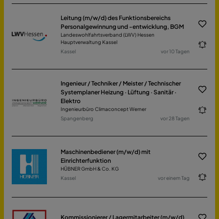
Leitung (m/w/d) des Funktionsbereichs
Personalgewinnung und -entwicklung, BGM
Landeswohlfahrtsverband (LWV) Hessen
Hauptverwaltung Kassel
Kassel
vor 10 Tagen
Ingenieur / Techniker / Meister / Technischer
Systemplaner Heizung · Lüftung · Sanitär ·
Elektro
Ingenieurbüro Climaconcept Werner
Spangenberg
vor 28 Tagen
Maschinenbediener (m/w/d) mit
Einrichterfunktion
HÜBNER GmbH & Co. KG
Kassel
vor einem Tag
Kommissionierer / Lagermitarbeiter (m/w/d)