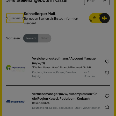
3148
Stellenangebote in Kassel
Filter
Schneller per Mail.
Bei neuen Stellen als Erstes informiert
werden!
Sortieren:
Relevanz
Datum
Versicherungskaufmann / Account Manager
(m/w/d)
"Die FAmilienschützer" Financial Netzwerk GmbH
Koblenz, Karlsruhe, Kassel, Dresden,
vor 2
Leipzig
Monaten
Vertriebsmanager (m/w/d) Kompression für
die Region Kassel, Paderborn, Korbach
Bauerfeind AG
Deutschland, Kassel, documenta-Stadt
vor 2 Monaten