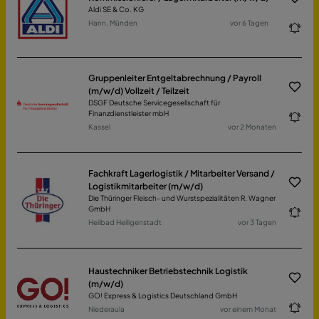
Aldi SE & Co. KG
Hann. Münden
vor 6 Tagen
Gruppenleiter Entgeltabrechnung / Payroll
(m/w/d) Vollzeit / Teilzeit
DSGF Deutsche Servicegesellschaft für
Finanzdienstleister mbH
Kassel
vor 2 Monaten
Fachkraft Lagerlogistik / Mitarbeiter Versand /
Logistikmitarbeiter (m/w/d)
Die Thüringer Fleisch- und Wurstspezialitäten R. Wagner
GmbH
Heilbad Heiligenstadt
vor 3 Tagen
Haustechniker Betriebstechnik Logistik
(m/w/d)
GO! Express & Logistics Deutschland GmbH
Niederaula
vor einem Monat