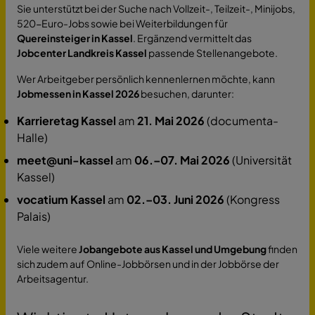
Sie unterstützt bei der Suche nach Vollzeit-, Teilzeit-, Minijobs,
520-Euro-Jobs sowie bei Weiterbildungen für
Quereinsteiger in Kassel
. Ergänzend vermittelt das
Jobcenter Landkreis Kassel
passende Stellenangebote.
Wer Arbeitgeber persönlich kennenlernen möchte, kann
Jobmessen in Kassel 2026
besuchen, darunter:
Karrieretag Kassel
am
21. Mai 2026
(documenta-
Halle)
meet@uni-kassel
am
06.–07. Mai 2026
(Universität
Kassel)
vocatium Kassel
am
02.–03. Juni 2026
(Kongress
Palais)
Viele weitere
Jobangebote aus Kassel und Umgebung
finden
sich zudem auf Online-Jobbörsen und in der Jobbörse der
Arbeitsagentur.