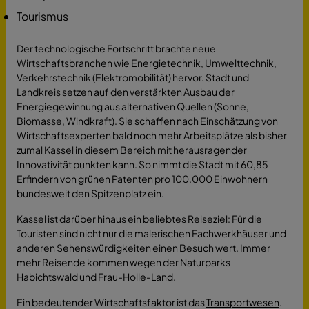
Tourismus
Der technologische Fortschritt brachte neue
Wirtschaftsbranchen wie Energietechnik, Umwelttechnik,
Verkehrstechnik (Elektromobilität) hervor. Stadt und
Landkreis setzen auf den verstärkten Ausbau der
Energiegewinnung aus alternativen Quellen (Sonne,
Biomasse, Windkraft). Sie schaffen nach Einschätzung von
Wirtschaftsexperten bald noch mehr Arbeitsplätze als bisher
zumal Kassel in diesem Bereich mit herausragender
Innovativität punkten kann. So nimmt die Stadt mit 60,85
Erfindern von grünen Patenten pro 100.000 Einwohnern
bundesweit den Spitzenplatz ein.
Kassel ist darüber hinaus ein beliebtes Reiseziel: Für die
Touristen sind nicht nur die malerischen Fachwerkhäuser und
anderen Sehenswürdigkeiten einen Besuch wert. Immer
mehr Reisende kommen wegen der Naturparks
Habichtswald und Frau-Holle-Land.
Ein bedeutender Wirtschaftsfaktor ist das
Transportwesen
.