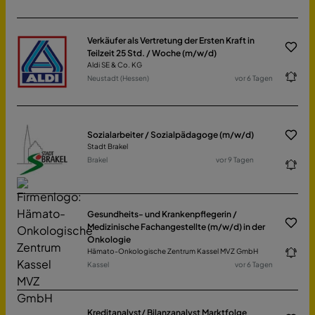
Verkäufer als Vertretung der Ersten Kraft in
Teilzeit 25 Std. / Woche (m/w/d)
Aldi SE & Co. KG
Neustadt (Hessen)
vor 6 Tagen
Sozialarbeiter / Sozialpädagoge (m/w/d)
Stadt Brakel
Brakel
vor 9 Tagen
Gesundheits- und Krankenpflegerin /
Medizinische Fachangestellte (m/w/d) in der
Onkologie
Hämato-Onkologische Zentrum Kassel MVZ GmbH
Kassel
vor 6 Tagen
Kreditanalyst/ Bilanzanalyst Marktfolge