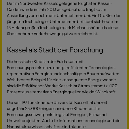
Der im Nordwesten Kassels gelegene Flughafen Kassel-
Calden wurde im Jahr 2013 ausgebaut und trägt so zur
Ansiedlung von noch mehr Unternehmen bei. Ein Großteil der
jüngeren Technologie-Unternehmen befindet sich heute im
15 Hektar großen Technologiepark Marbachshöhe, da dieser
über mehrere Verkehrswege gut zu erreichen ist.
Kassel als Stadt der Forschung
Die hessische Stadt an der Fulda kann mit
Forschungsprojekten zu energieeffizienten Technologien,
regenerativen Energien und nachhaltigem Bauen aufwarten.
Wohl bestes Beispiel für eine konsequente Energiewende
sind die Städtischen Werke Kassel: Ihr Strom stammt zu 100
Prozent aus alternativen Energiequellen wie der Windkraft.
Die seit 1971 bestehende Universität Kassel hat derzeit
ungefähr 25.000 eingeschriebene Studenten. Ihr
Forschungsschwerpunkt liegt auf Energie-, Klimaund
Umweltprojekten. Auch die Informationstechnologie und die
Nanostrukturwissenschaften sind aktuelle