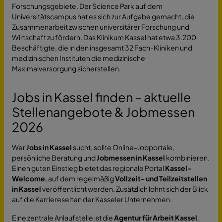
Forschungsgebiete. Der Science Park auf dem
Universitätscampus hat es sich zur Aufgabe gemacht, die
Zusammenarbeit zwischen universitärer Forschung und
Wirtschaft zu fördern. Das Klinikum Kassel hat etwa 3.200
Beschäftigte, die in den insgesamt 32 Fach-Kliniken und
medizinischen Instituten die medizinische
Maximalversorgung sicherstellen.
Jobs in Kassel finden – aktuelle
Stellenangebote & Jobmessen
2026
Wer
Jobs in Kassel
sucht, sollte Online-Jobportale,
persönliche Beratung und
Jobmessen in Kassel
kombinieren.
Einen guten Einstieg bietet das regionale Portal
Kassel-
Welcome
, auf dem regelmäßig
Vollzeit- und Teilzeitstellen
in Kassel
veröffentlicht werden. Zusätzlich lohnt sich der Blick
auf die Karriereseiten der Kasseler Unternehmen.
Eine zentrale Anlaufstelle ist die
Agentur für Arbeit Kassel
.