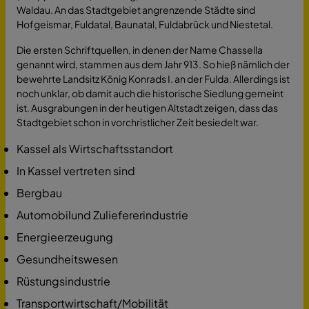
Waldau. An das Stadtgebiet angrenzende Städte sind
Hofgeismar, Fuldatal, Baunatal, Fuldabrück und Niestetal.
Die ersten Schriftquellen, in denen der Name Chassella
genannt wird, stammen aus dem Jahr 913. So hieß nämlich der
bewehrte Landsitz König Konrads I. an der Fulda. Allerdings ist
noch unklar, ob damit auch die historische Siedlung gemeint
ist. Ausgrabungen in der heutigen Altstadt zeigen, dass das
Stadtgebiet schon in vorchristlicher Zeit besiedelt war.
Kassel als Wirtschaftsstandort
In Kassel vertreten sind
Bergbau
Automobilund Zuliefererindustrie
Energieerzeugung
Gesundheitswesen
Rüstungsindustrie
Transportwirtschaft/Mobilität