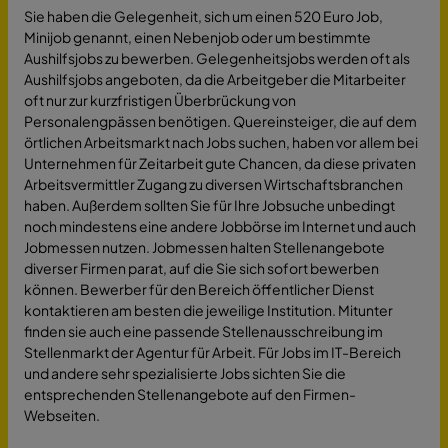
Sie haben die Gelegenheit, sich um einen 520 Euro Job,
Minijob genannt, einen Nebenjob oder um bestimmte
Aushilfsjobs zu bewerben. Gelegenheitsjobs werden oft als
Aushilfsjobs angeboten, da die Arbeitgeber die Mitarbeiter
oft nur zur kurzfristigen Überbrückung von
Personalengpässen benötigen. Quereinsteiger, die auf dem
örtlichen Arbeitsmarkt nach Jobs suchen, haben vor allem bei
Unternehmen für Zeitarbeit gute Chancen, da diese privaten
Arbeitsvermittler Zugang zu diversen Wirtschaftsbranchen
haben. Außerdem sollten Sie für Ihre Jobsuche unbedingt
noch mindestens eine andere Jobbörse im Internet und auch
Jobmessen nutzen. Jobmessen halten Stellenangebote
diverser Firmen parat, auf die Sie sich sofort bewerben
können. Bewerber für den Bereich öffentlicher Dienst
kontaktieren am besten die jeweilige Institution. Mitunter
finden sie auch eine passende Stellenausschreibung im
Stellenmarkt der Agentur für Arbeit. Für Jobs im IT-Bereich
und andere sehr spezialisierte Jobs sichten Sie die
entsprechenden Stellenangebote auf den Firmen-
Webseiten.