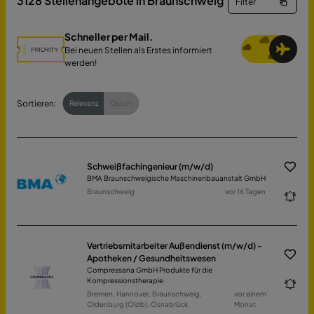
3128
Stellenangebote in Braunschweig
Filter
Schneller per Mail.
Bei neuen Stellen als Erstes informiert
werden!
Sortieren:
Relevanz
Datum
Schweißfachingenieur (m/w/d)
BMA Braunschweigische Maschinenbauanstalt GmbH
Braunschweig
vor 16 Tagen
Vertriebsmitarbeiter Außendienst (m/w/d) -
Apotheken / Gesundheitswesen
Compressana GmbH Produkte für die
Kompressionstherapie
Bremen, Hannover, Braunschweig,
vor einem
Oldenburg (Oldb), Osnabrück
Monat