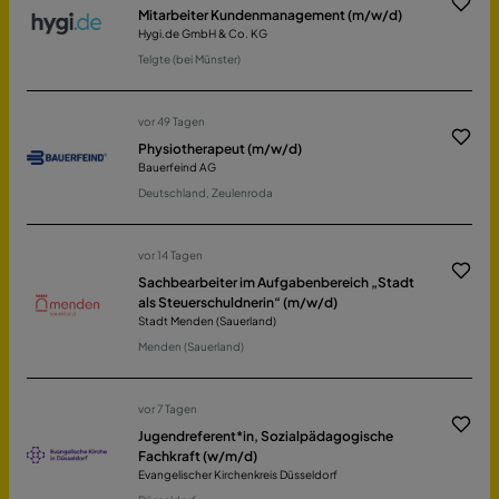
Mitarbeiter Kundenmanagement (m/w/d)
Hygi.de GmbH & Co. KG
Telgte (bei Münster)
vor 49 Tagen
Physiotherapeut (m/w/d)
Bauerfeind AG
Deutschland, Zeulenroda
vor 14 Tagen
Sachbearbeiter im Aufgabenbereich „Stadt
als Steuerschuldnerin“ (m/w/d)
Stadt Menden (Sauerland)
Menden (Sauerland)
vor 7 Tagen
Jugendreferent*in, Sozialpädagogische
Fachkraft (w/m/d)
Evangelischer Kirchenkreis Düsseldorf