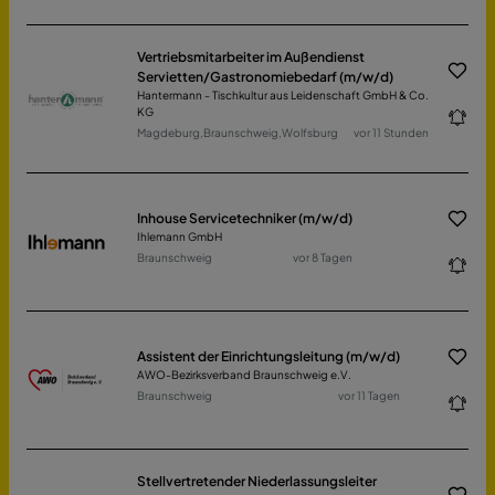
Vertriebsmitarbeiter im Außendienst
Servietten/Gastronomiebedarf (m/w/d)
Hantermann - Tischkultur aus Leidenschaft GmbH & Co.
KG
Magdeburg,Braunschweig,Wolfsburg
vor 11 Stunden
Inhouse Servicetechniker (m/w/d)
Ihlemann GmbH
Braunschweig
vor 8 Tagen
Assistent der Einrichtungsleitung (m/w/d)
AWO-Bezirksverband Braunschweig e.V.
Braunschweig
vor 11 Tagen
Stellvertretender Niederlassungsleiter