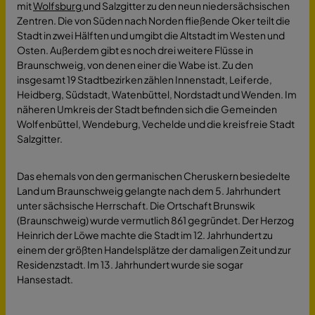
mit
Wolfsburg
und Salzgitter zu den neun niedersächsischen
Zentren. Die von Süden nach Norden fließende Oker teilt die
Stadt in zwei Hälften und umgibt die Altstadt im Westen und
Osten. Außerdem gibt es noch drei weitere Flüsse in
Braunschweig, von denen einer die Wabe ist. Zu den
insgesamt 19 Stadtbezirken zählen Innenstadt, Leiferde,
Heidberg, Südstadt, Watenbüttel, Nordstadt und Wenden. Im
näheren Umkreis der Stadt befinden sich die Gemeinden
Wolfenbüttel, Wendeburg, Vechelde und die kreisfreie Stadt
Salzgitter.
Das ehemals von den germanischen Cheruskern besiedelte
Land um Braunschweig gelangte nach dem 5. Jahrhundert
unter sächsische Herrschaft. Die Ortschaft Brunswik
(Braunschweig) wurde vermutlich 861 gegründet. Der Herzog
Heinrich der Löwe machte die Stadt im 12. Jahrhundert zu
einem der größten Handelsplätze der damaligen Zeit und zur
Residenzstadt. Im 13. Jahrhundert wurde sie sogar
Hansestadt.