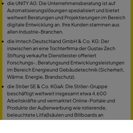
die UNITY AG: Die Unternehmensberatung ist auf
Automatisierungslösungen spezialisiert und bietet
weltweit Beratungen und Projektierungen im Bereich
digitale Entwicklung an. Ihre Kunden stammen aus
allen Industrie-Branchen.
die Imtech Deutschland GmbH & Co. KG: Der
inzwischen an eine Tochterfirma der Gustav Zech
Stiftung verkaufte Dienstleister offeriert
Forschungs-, Beratungsund Entwicklungsleistungen
im Bereich Energieund Gebäudetechnik (Sicherheit,
Wärme, Energie, Brandschutz).
die Ströer SE & Co. KGaA: Die Ströer-Gruppe
beschäftigt weltweit insgesamt etwa 4.600
Arbeitskräfte und vermarktet Online-Portale und
Produkte der Außenwerbung wie rotierende,
beleuchtete Litfaßsäulen und Billboards an
Hauswänden.
die GOM GmbH: Mehr als 1.000 Messtechnik-