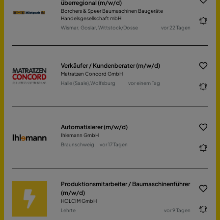
überregional (m/w/d)
Borchers & Speer Baumaschinen Baugeräte
Handelsgesellschaft mbH
Wismar, Goslar, Wittstock/Dosse
vor 22 Tagen
Verkäufer / Kundenberater (m/w/d)
Matratzen Concord GmbH
Halle (Saale),Wolfsburg
vor einem Tag
Automatisierer (m/w/d)
Ihlemann GmbH
Braunschweig
vor 17 Tagen
Produktionsmitarbeiter / Baumaschinenführer
(m/w/d)
HOLCIM GmbH
Lehrte
vor 9 Tagen