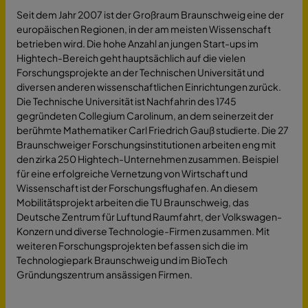
Seit dem Jahr 2007 ist der Großraum Braunschweig eine der
europäischen Regionen, in der am meisten Wissenschaft
betrieben wird. Die hohe Anzahl an jungen Start-ups im
Hightech-Bereich geht hauptsächlich auf die vielen
Forschungsprojekte an der Technischen Universität und
diversen anderen wissenschaftlichen Einrichtungen zurück.
Die Technische Universität ist Nachfahrin des 1745
gegründeten Collegium Carolinum, an dem seinerzeit der
berühmte Mathematiker Carl Friedrich Gauß studierte. Die 27
Braunschweiger Forschungsinstitutionen arbeiten eng mit
den zirka 250 Hightech-Unternehmen zusammen. Beispiel
für eine erfolgreiche Vernetzung von Wirtschaft und
Wissenschaft ist der Forschungsflughafen. An diesem
Mobilitätsprojekt arbeiten die TU Braunschweig, das
Deutsche Zentrum für Luftund Raumfahrt, der Volkswagen-
Konzern und diverse Technologie-Firmen zusammen. Mit
weiteren Forschungsprojekten befassen sich die im
Technologiepark Braunschweig und im BioTech
Gründungszentrum ansässigen Firmen.