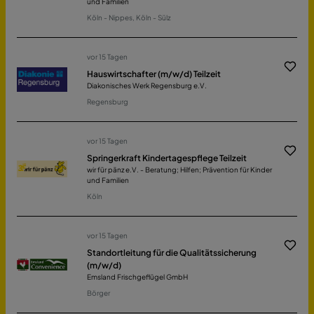
und Familien
Köln - Nippes, Köln - Sülz
vor 15 Tagen
Hauswirtschafter (m/w/d) Teilzeit
Diakonisches Werk Regensburg e.V.
Regensburg
vor 15 Tagen
Springerkraft Kindertagespflege Teilzeit
wir für pänz e.V. - Beratung; Hilfen; Prävention für Kinder
und Familien
Köln
vor 15 Tagen
Standortleitung für die Qualitätssicherung
(m/w/d)
Emsland Frischgeflügel GmbH
Börger