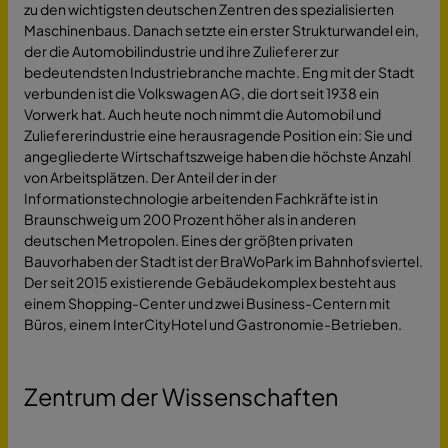
zu den wichtigsten deutschen Zentren des spezialisierten
Maschinenbaus. Danach setzte ein erster Strukturwandel ein,
der die Automobilindustrie und ihre Zulieferer zur
bedeutendsten Industriebranche machte. Eng mit der Stadt
verbunden ist die Volkswagen AG, die dort seit 1938 ein
Vorwerk hat. Auch heute noch nimmt die Automobil und
Zuliefererindustrie eine herausragende Position ein: Sie und
angegliederte Wirtschaftszweige haben die höchste Anzahl
von Arbeitsplätzen. Der Anteil der in der
Informationstechnologie arbeitenden Fachkräfte ist in
Braunschweig um 200 Prozent höher als in anderen
deutschen Metropolen. Eines der größten privaten
Bauvorhaben der Stadt ist der BraWoPark im Bahnhofsviertel.
Der seit 2015 existierende Gebäudekomplex besteht aus
einem Shopping-Center und zwei Business-Centern mit
Büros, einem InterCityHotel und Gastronomie-Betrieben.
Zentrum der Wissenschaften