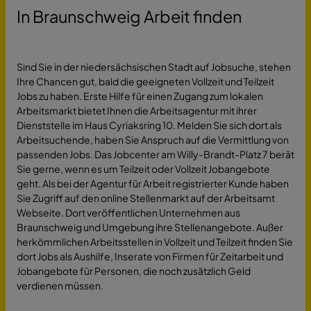
In Braunschweig Arbeit finden
Sind Sie in der niedersächsischen Stadt auf Jobsuche, stehen
Ihre Chancen gut, bald die geeigneten Vollzeit und Teilzeit
Jobs zu haben. Erste Hilfe für einen Zugang zum lokalen
Arbeitsmarkt bietet Ihnen die Arbeitsagentur mit ihrer
Dienststelle im Haus Cyriaksring 10. Melden Sie sich dort als
Arbeitsuchende, haben Sie Anspruch auf die Vermittlung von
passenden Jobs. Das Jobcenter am Willy-Brandt-Platz 7 berät
Sie gerne, wenn es um Teilzeit oder Vollzeit Jobangebote
geht. Als bei der Agentur für Arbeit registrierter Kunde haben
Sie Zugriff auf den online Stellenmarkt auf der Arbeitsamt
Webseite. Dort veröffentlichen Unternehmen aus
Braunschweig und Umgebung ihre Stellenangebote. Außer
herkömmlichen Arbeitsstellen in Vollzeit und Teilzeit finden Sie
dort Jobs als Aushilfe, Inserate von Firmen für Zeitarbeit und
Jobangebote für Personen, die noch zusätzlich Geld
verdienen müssen.