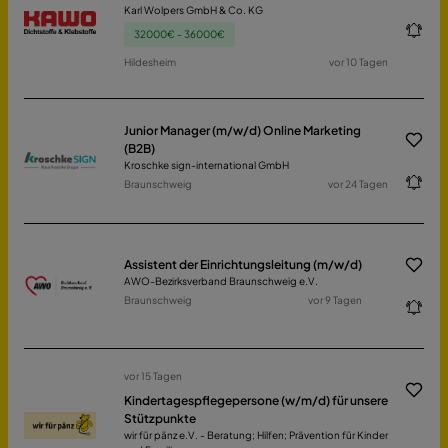
Karl Wolpers GmbH & Co. KG
32000€ - 36000€
Hildesheim
vor 10 Tagen
Junior Manager (m/w/d) Online Marketing
(B2B)
Kroschke sign-international GmbH
Braunschweig
vor 24 Tagen
Assistent der Einrichtungsleitung (m/w/d)
AWO-Bezirksverband Braunschweig e.V.
Braunschweig
vor 9 Tagen
vor 15 Tagen
Kindertagespflegepersone (w/m/d) für unsere
Stützpunkte
wir für pänz e.V. - Beratung; Hilfen; Prävention für Kinder