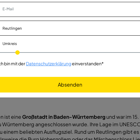
Göppingen
Vollzeit
erg GmbH
Umkreis
ch bin mit der
Datenschutzerklärung
einverstanden*
Absenden
n ist eine
Großstadt in Baden-Würrtemberg
und war im 15.
zu Würrtemberg angeschlossen wurde. Ihre Lage im UNESC
u einem beliebten Ausflugsziel. Rund um Reutlingen gibt es
lsweise die Burg Hohenzollern oder das Märchenschloss Liec