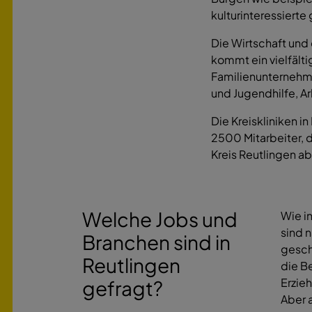
kulturinteressiert
Die Wirtschaft und 
kommt ein vielfälti
Familienunternehmer
und Jugendhilfe, Ar
Die Kreiskliniken 
2500 Mitarbeiter, d
Kreis Reutlingen a
Welche Jobs und
Wie i
sind 
Branchen sind in
gesch
Reutlingen
die B
Erzieh
gefragt?
Aber 