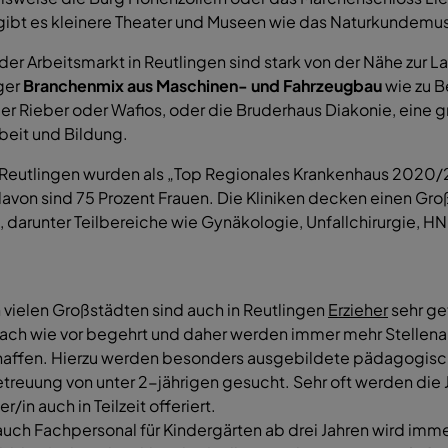
e gibt es kleinere Theater und Museen wie das Naturkunde
der Arbeitsmarkt in Reutlingen sind stark von der Nähe zur
ger
Branchenmix aus Maschinen- und Fahrzeugbau
wie zu B
 Rieber oder Wafios, oder die Bruderhaus Diakonie, eine gr
beit und Bildung.
in Reutlingen wurden als „Top Regionales Krankenhaus 202
avon sind 75 Prozent Frauen. Die Kliniken decken einen Gro
b, darunter Teilbereiche wie Gynäkologie, Unfallchirurgie, 
n vielen Großstädten sind auch in Reutlingen
Erzieher
sehr ge
nach wie vor begehrt und daher werden immer mehr Stelle
affen. Hierzu werden besonders ausgebildete pädagogisch
etreuung von unter 2-jährigen gesucht. Sehr oft werden die
er/in auch in Teilzeit offeriert.
auch Fachpersonal für Kindergärten ab drei Jahren wird imm