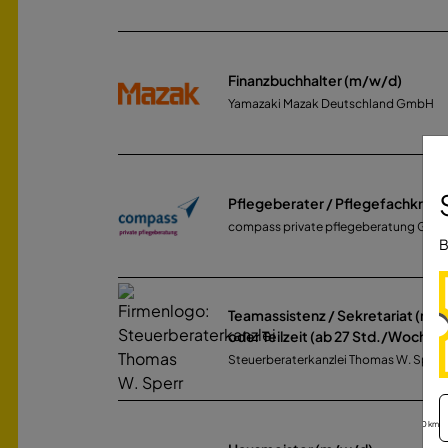
Finanzbuchhalter (m/w/d)
Yamazaki Mazak Deutschland GmbH
Pflegeberater / Pflegefachkraft
compass private pflegeberatung Gm
B
Teamassistenz / Sekretariat (m/w
oder Teilzeit (ab 27 Std./Woche)
Steuerberaterkanzlei Thomas W. Sperr
30 km