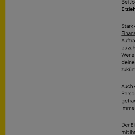
Bei
Jo
Erzie
Stark
Finan
Auftr
es za
Wer ei
deine
zukün
Auch 
Perso
gefra
immer
Der
E
mit i