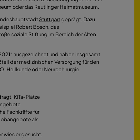
museum oder das Reutlinger Heimatmuseum.
 Landeshauptstadt
Stuttgart
geprägt. Dazu
eispiel Robert Bosch, das
oße soziale Stiftung im Bereich der Alten-
0/2021“ ausgezeichnet und haben insgesamt
ßteil der medizinischen Versorgung für den
HNO-Heilkunde oder Neurochirurgie.
fragt. KiTa-Plätze
nangebote
e Fachkräfte für
 Jobangebote als
er wieder gesucht.