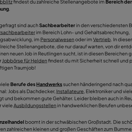
bblitz
findest du zahlreiche Stellenangebote im
Bereich der
hung
.
 gefragt sind auch
Sachbearbeiter
in den verschiedensten 
zsachbearbeiter
im Bereich Lohn- und Gehaltsabrechnung,
agsabwicklung, im
Personalwesen
oder im
Vertrieb
. In dies
hlreiche Stellenangebote, die nur darauf warten, von dir ent
nen neuen Job in Reutlingen sucht, ist in diesen Bereichen g
r
Jobbörse für Helden
findest du mit Sicherheit schnell und
ftigen Traumjob!
viele
Berufe des
Handwerks
suchen händeringend nach qual
nal: Jobs als Dachdecker,
Installateure
, Elektroniker und vie
gt und bekommen gute Gehälter. Leider bleiben auch in Re
 viele
Ausbildungsstellen
in handwerklichen Berufen unbese
inzelhandel
boomt in der schwäbischen Großstadt. Die schön
hren zahlreichen kleinen und großen Geschäften zum Bummel