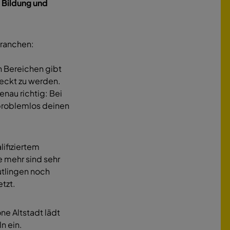
 Bildung und
Branchen:
en Bereichen gibt
deckt zu werden.
enau richtig: Bei
 problemlos deinen
ifiziertem
le mehr sind sehr
utlingen noch
tzt.
e Altstadt lädt
n ein.