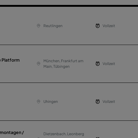
Reutlingen
Vollzeit
e Platform
München, Frankfurt am
Vollzeit
Main, Tübingen
Uhingen
Vollzeit
nmontagen /
Dietzenbach, Leonberg