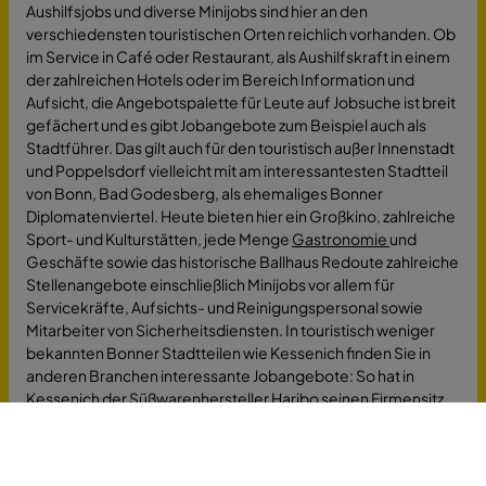
Aushilfsjobs und diverse Minijobs sind hier an den
verschiedensten touristischen Orten reichlich vorhanden. Ob
im Service in Café oder Restaurant, als Aushilfskraft in einem
der zahlreichen Hotels oder im Bereich Information und
Aufsicht, die Angebotspalette für Leute auf Jobsuche ist breit
gefächert und es gibt Jobangebote zum Beispiel auch als
Stadtführer. Das gilt auch für den touristisch außer Innenstadt
und Poppelsdorf vielleicht mit am interessantesten Stadtteil
von Bonn, Bad Godesberg, als ehemaliges Bonner
Diplomatenviertel. Heute bieten hier ein Großkino, zahlreiche
Sport- und Kulturstätten, jede Menge
Gastronomie
und
Geschäfte sowie das historische Ballhaus Redoute zahlreiche
Stellenangebote einschließlich Minijobs vor allem für
Servicekräfte, Aufsichts- und Reinigungspersonal sowie
Mitarbeiter von Sicherheitsdiensten. In touristisch weniger
bekannten Bonner Stadtteilen wie Kessenich finden Sie in
anderen Branchen interessante Jobangebote: So hat in
Kessenich der Süßwarenhersteller Haribo seinen Firmensitz
einschließlich Logistikbereich mit verschiedenen
Jobmöglichkeiten auch als Arbeit in Teilzeit. Der Stadtteil
Endenich im Bonner Westen mit seinen vielfältigen kulturellen