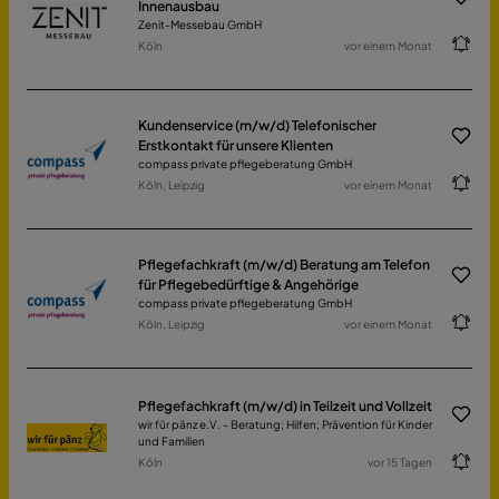
Innenausbau
Zenit-Messebau GmbH
Köln
vor einem Monat
Kundenservice (m/w/d) Telefonischer
Erstkontakt für unsere Klienten
compass private pflegeberatung GmbH
Köln, Leipzig
vor einem Monat
Pflegefachkraft (m/w/d) Beratung am Telefon
für Pflegebedürftige & Angehörige
compass private pflegeberatung GmbH
Köln, Leipzig
vor einem Monat
Pflegefachkraft (m/w/d) in Teilzeit und Vollzeit
wir für pänz e.V. - Beratung; Hilfen; Prävention für Kinder
und Familien
Köln
vor 15 Tagen