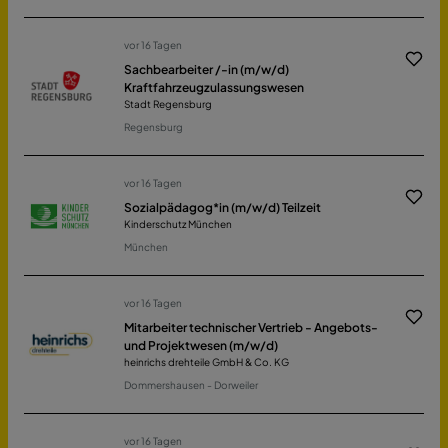
vor 16 Tagen
Sachbearbeiter /-in (m/w/d)
Kraftfahrzeugzulassungswesen
Stadt Regensburg
Regensburg
vor 16 Tagen
Sozialpädagog*in (m/w/d) Teilzeit
Kinderschutz München
München
vor 16 Tagen
Mitarbeiter technischer Vertrieb - Angebots-
und Projektwesen (m/w/d)
heinrichs drehteile GmbH & Co. KG
Dommershausen - Dorweiler
vor 16 Tagen