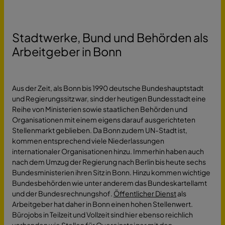
Stadtwerke, Bund und Behörden als
Arbeitgeber in Bonn
Aus der Zeit, als Bonn bis 1990 deutsche Bundeshauptstadt
und Regierungssitz war, sind der heutigen Bundesstadt eine
Reihe von Ministerien sowie staatlichen Behörden und
Organisationen mit einem eigens darauf ausgerichteten
Stellenmarkt geblieben. Da Bonn zudem UN-Stadt ist,
kommen entsprechend viele Niederlassungen
internationaler Organisationen hinzu. Immerhin haben auch
nach dem Umzug der Regierung nach Berlin bis heute sechs
Bundesministerien ihren Sitz in Bonn. Hinzu kommen wichtige
Bundesbehörden wie unter anderem das Bundeskartellamt
und der Bundesrechnungshof.
Öffentlicher Dienst
als
Arbeitgeber hat daher in Bonn einen hohen Stellenwert.
Bürojobs in Teilzeit und Vollzeit sind hier ebenso reichlich
vorhanden wie Stellen für
Quereinsteiger
mit den