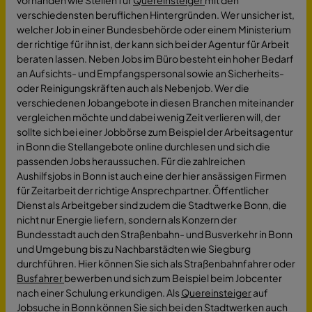
verschiedensten beruflichen Hintergründen. Wer unsicher ist,
welcher Job in einer Bundesbehörde oder einem Ministerium
der richtige für ihn ist, der kann sich bei der Agentur für Arbeit
beraten lassen. Neben Jobs im Büro besteht ein hoher Bedarf
an Aufsichts- und Empfangspersonal sowie an Sicherheits-
oder Reinigungskräften auch als Nebenjob. Wer die
verschiedenen Jobangebote in diesen Branchen miteinander
vergleichen möchte und dabei wenig Zeit verlieren will, der
sollte sich bei einer Jobbörse zum Beispiel der Arbeitsagentur
in Bonn die Stellangebote online durchlesen und sich die
passenden Jobs heraussuchen. Für die zahlreichen
Aushilfsjobs in Bonn ist auch eine der hier ansässigen Firmen
für Zeitarbeit der richtige Ansprechpartner. Öffentlicher
Dienst als Arbeitgeber sind zudem die Stadtwerke Bonn, die
nicht nur Energie liefern, sondern als Konzern der
Bundesstadt auch den Straßenbahn- und Busverkehr in Bonn
und Umgebung bis zu Nachbarstädten wie Siegburg
durchführen. Hier können Sie sich als Straßenbahnfahrer oder
Busfahrer
bewerben und sich zum Beispiel beim Jobcenter
nach einer Schulung erkundigen. Als
Quereinsteiger
auf
Jobsuche
in Bonn können Sie sich bei den Stadtwerken auch