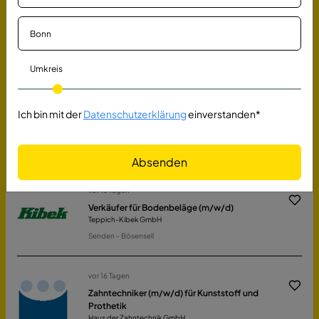
vor 16 Tagen
Meister /-in (m/w/d) Maschinenbau
Stadt Regensburg
Regensburg
Umkreis
vor 16 Tagen
Reinigungs- und Servicekraft für interne
Ich bin mit der
Datenschutzerklärung
einverstanden*
Dienste (m/w/d) Vollzeit oder Teilzeit
Dipl.-Berging. Heinz Knust GmbH
Herne
Absenden
vor 16 Tagen
Verkäufer für Bodenbeläge (m/w/d)
Teppich-Kibek GmbH
Senden - Bösensell
vor 16 Tagen
Zahntechniker (m/w/d) für Kunststoff und
Prothetik
Haus der Zahntechnik GmbH