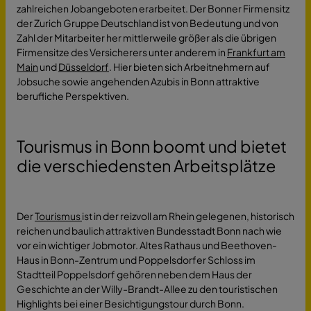
zahlreichen Jobangeboten erarbeitet. Der Bonner Firmensitz
der Zurich Gruppe Deutschland ist von Bedeutung und von
Zahl der Mitarbeiter her mittlerweile größer als die übrigen
Firmensitze des Versicherers unter anderem in
Frankfurt am
Main
und
Düsseldorf
. Hier bieten sich Arbeitnehmern auf
Jobsuche sowie angehenden Azubis in Bonn attraktive
berufliche Perspektiven.
Tourismus in Bonn boomt und bietet
die verschiedensten Arbeitsplätze
Der
Tourismus
ist in der reizvoll am Rhein gelegenen, historisch
reichen und baulich attraktiven Bundesstadt Bonn nach wie
vor ein wichtiger Jobmotor. Altes Rathaus und Beethoven-
Haus in Bonn-Zentrum und Poppelsdorfer Schloss im
Stadtteil Poppelsdorf gehören neben dem Haus der
Geschichte an der Willy-Brandt-Allee zu den touristischen
Highlights bei einer Besichtigungstour durch Bonn.