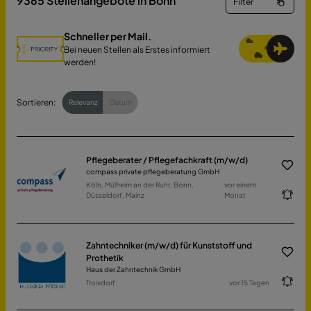
9365
Stellenangebote in Bonn
Filter
Schneller per Mail.
Bei neuen Stellen als Erstes informiert
werden!
Sortieren:
Relevanz
Datum
Pflegeberater / Pflegefachkraft (m/w/d)
compass private pflegeberatung GmbH
Köln, Mülheim an der Ruhr, Bonn,
vor einem
Düsseldorf, Mainz
Monat
Zahntechniker (m/w/d) für Kunststoff und
Prothetik
Haus der Zahntechnik GmbH
Troisdorf
vor 15 Tagen