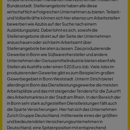
Bundesstadt. Stellenangebote haben alle diese
wirtschaftlich erfolgreichen Unternehmen zu bieten. Teilzeit-
und Vollzeitkräfte können sich hier ebenso um Arbeitsstellen
bewerben wie Azubis auf der Suche nach einem
Ausbildungsplatz. Dabei lohnt es sich, sowohl die
Stellenangebote direkt auf der Seite der Unternehmen
anzuschauen oder sich beim Arbeitsamt über
Stellenangebote beraten zu lassen. Das produzierende
Gewerbe in Bonn wie Süßwarenhersteller und andere
Unternehmen der Genussmittelindustrie bieten ebenfalls
Stellen als Aushilfe oder einen 520 Euro Job. Viele Jobs im
produzierenden Gewerbe gibt es zum Beispiel im großen
Gewerbegebiet in Bonn Weststadt. Unterm Strich bietet
allerdings in Bonn das Dienstleistungsgewerbe die meisten
Arbeitsplätze und das mit steigender Tendenz für die Zukunft
des Arbeitsmarktes in der Stadt am Rhein. In den Bereich der
in Bonn sehr stark aufgestellten Dienstleistungen fällt auch
die Sparte Versicherungen. Hier hat sich das Unternehmen
Zurich Gruppe Deutschland, mittlerweile eines der größten
und bedeutendsten Versicherungsunternehmen in
Deutschland, eine Spitzenposition mit entsprechend