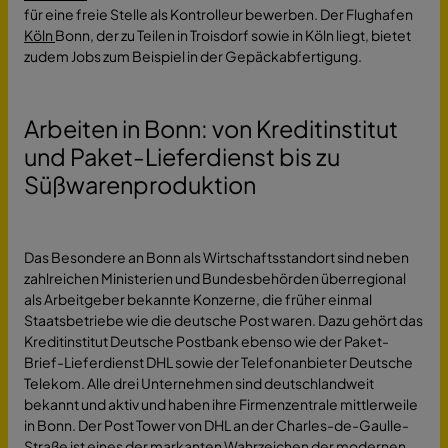
für eine freie Stelle als Kontrolleur bewerben. Der Flughafen
Köln
Bonn, der zu Teilen in Troisdorf sowie in Köln liegt, bietet
zudem Jobs zum Beispiel in der Gepäckabfertigung.
Arbeiten in Bonn: von Kreditinstitut
und Paket-Lieferdienst bis zu
Süßwarenproduktion
Das Besondere an Bonn als Wirtschaftsstandort sind neben
zahlreichen Ministerien und Bundesbehörden überregional
als Arbeitgeber bekannte Konzerne, die früher einmal
Staatsbetriebe wie die deutsche Post waren. Dazu gehört das
Kreditinstitut Deutsche Postbank ebenso wie der Paket-
Brief-Lieferdienst DHL sowie der Telefonanbieter Deutsche
Telekom. Alle drei Unternehmen sind deutschlandweit
bekannt und aktiv und haben ihre Firmenzentrale mittlerweile
in Bonn. Der Post Tower von DHL an der Charles-de-Gaulle-
Straße ist eines der markanten Wahrzeichen der modernen