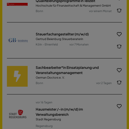
Qualifizierungsprogramme in Teilzeit
Hochschule für Finanzwirtschaft & Management GmbH
Bonn
vor einem Monat
Steuerfachangestellter (m/w/d)
Gertrud Beienburg Steuerberaterin
Köln - Ehrenfeld
vor 7 Monaten
Sachbearbeiter*in Einsatzplanung und
Veranstaltungsmanagement
German Doctors e. V.
Bonn
vor 2 Tagen
vor 16 Tagen
Hausmeister /-in (m/w/d) im
Verwaltungsbereich
Stadt Regensburg
Regensburg