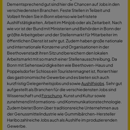
Dementsprechend gut sind hier die Chancen auf Jobs in den
verschiedensten Branchen. Feste Stellen in Teilzeit und
Vollzeit finden Sie in Bonn ebenso wie befristete
Aushilfstätigkeiten, Arbeit im Minijob oder als Zeitarbeit. Nach
wie vor ist der Bund mit Ministerien und Behörden in Bonn der
größte Arbeitgeber und der Stellenmarkt für Mitarbeiter im
öffentlichen Dienst ist sehr gut. Zudem haben große nationale
und internationale Konzerne und Organisationen in der
Beethovenstadt ihren Sitz und bereichern den lokalen
Arbeitsmarkt mit so manch einer Stellenausschreibung. Da
Bonn mit Sehenswürdigkeiten wie Beethoven-Haus und
Poppelsdorfer Schloss ein Touristenmagnet ist, floriert hier
das gastronomische Gewerbe und es bieten sich auch
kurzfristig Gelegenheitsjobs und sowie
Aushilfsjobs
. Sehr gut
aufgestellt als Branchen für die verschiedensten Jobs sind
Wissenschaft und
Forschung
, Kunst und Kultur sowie
zunehmend Informations- und Kommunikationstechnologie.
Zudem bietet Bonn über traditionsreiche Unternehmen aus
der Genussmittelindustrie wie Gummibärchen-Hersteller
Haribo zahlreiche Jobs auch als Aushilfe im produzierenden
Gewerbe.