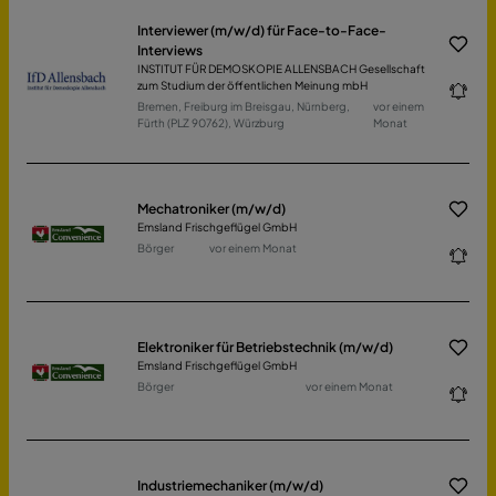
Interviewer (m/w/d) für Face-to-Face-
Interviews
INSTITUT FÜR DEMOSKOPIE ALLENSBACH Gesellschaft
zum Studium der öffentlichen Meinung mbH
Bremen, Freiburg im Breisgau, Nürnberg,
vor einem
Fürth (PLZ 90762), Würzburg
Monat
Mechatroniker (m/w/d)
Emsland Frischgeflügel GmbH
Börger
vor einem Monat
Elektroniker für Betriebstechnik (m/w/d)
Emsland Frischgeflügel GmbH
Börger
vor einem Monat
Industriemechaniker (m/w/d)