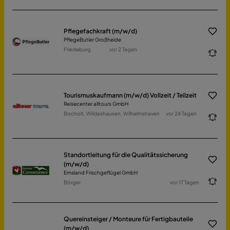
Pflegefachkraft (m/w/d)
PflegeButler Großheide
Friedeburg
vor 2 Tagen
Tourismuskaufmann (m/w/d) Vollzeit / Teilzeit
Reisecenter alltours GmbH
Bocholt, Wildeshausen, Wilhelmshaven
vor 24 Tagen
Standortleitung für die Qualitätssicherung
(m/w/d)
Emsland Frischgeflügel GmbH
Börger
vor 17 Tagen
Quereinsteiger / Monteure für Fertigbauteile
(m/w/d)