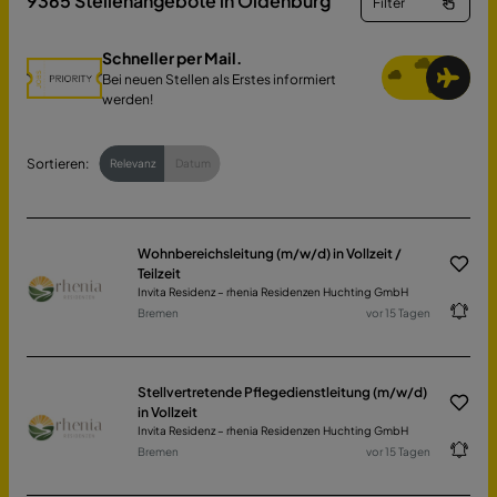
9365
Stellenangebote in Oldenburg
Filter
Schneller per Mail.
Bei neuen Stellen als Erstes informiert
werden!
Sortieren:
Relevanz
Datum
Wohnbereichsleitung (m/w/d) in Vollzeit /
Teilzeit
Invita Residenz – rhenia Residenzen Huchting GmbH
Bremen
vor 15 Tagen
Stellvertretende Pflegedienstleitung (m/w/d)
in Vollzeit
Invita Residenz – rhenia Residenzen Huchting GmbH
Bremen
vor 15 Tagen