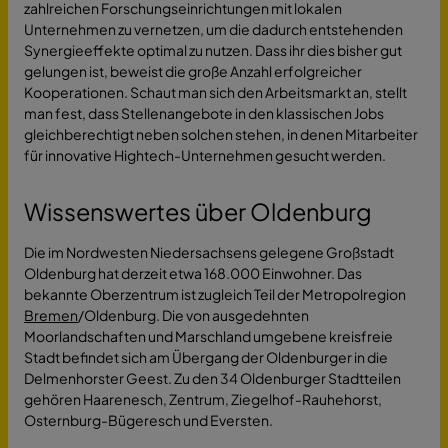
zahlreichen Forschungseinrichtungen mit lokalen
Unternehmen zu vernetzen, um die dadurch entstehenden
Synergieeffekte optimal zu nutzen. Dass ihr dies bisher gut
gelungen ist, beweist die große Anzahl erfolgreicher
Kooperationen. Schaut man sich den Arbeitsmarkt an, stellt
man fest, dass Stellenangebote in den klassischen Jobs
gleichberechtigt neben solchen stehen, in denen Mitarbeiter
für innovative Hightech-Unternehmen gesucht werden.
Wissenswertes über Oldenburg
Die im Nordwesten Niedersachsens gelegene Großstadt
Oldenburg hat derzeit etwa 168.000 Einwohner. Das
bekannte Oberzentrum ist zugleich Teil der Metropolregion
Bremen
/Oldenburg. Die von ausgedehnten
Moorlandschaften und Marschland umgebene kreisfreie
Stadt befindet sich am Übergang der Oldenburger in die
Delmenhorster Geest. Zu den 34 Oldenburger Stadtteilen
gehören Haarenesch, Zentrum, Ziegelhof-Rauhehorst,
Osternburg-Bügeresch und Eversten.