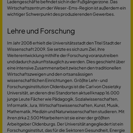
Ladengeschäfte befindet sich in der Fußgängerzone. Das
Wirtschaftszentrum der Weser-Ems-Region ist außerdem ein
wichtiger Schwerpunkt des produzierenden Gewerbes.
Lehre und Forschung
Im Jahr 2008 erhielt die Universitätsstadt den Titel Stadt der
Wissenschaft 2009. Sie setzte es sich zum Ziel, ihre
Weiterentwicklung mithilfe der Forschung voranzutreiben
und dadurch zukunftstauglich zu werden. Dies geschieht über
eine intensive Zusammenarbeit zwischen den traditionellen
Wirtschaftszweigen und den ortsansässigen
wissenschaftlichen Einrichtungen. Größte Lehr- und
Forschungsinstitution Oldenburgs ist die Carl von Ossietzky
Universität, an deren drei Standorten aktuell knapp 16.000
junge Leute Fächer wie Pädagogik, Sozialwissenschaften,
Informatik, Jura, Wirtschaftswissenschaften, Kunst, Musik,
Mathematik, Medizin und Naturwissenschaften studieren. Mit
ihren zirka 2.500 Mitarbeitern ist sie einer der größten
Arbeitgeber Oldenburgs. Der Universität angegliedert ist ein
Forschungsinstitut, das für die Sektoren Gesundheit, Energie