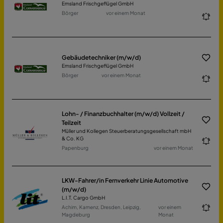
Emsland Frischgeflügel GmbH
Börger
vor einem Monat
Gebäudetechniker (m/w/d)
Emsland Frischgeflügel GmbH
Börger
vor einem Monat
Lohn- / Finanzbuchhalter (m/w/d) Vollzeit /
Teilzeit
Müller und Kollegen Steuerberatungsgesellschaft mbH
& Co. KG
Papenburg
vor einem Monat
LKW-Fahrer/in Fernverkehr Linie Automotive
(m/w/d)
L.I.T. Cargo GmbH
Achim, Kamenz, Dresden, Leipzig,
vor einem
Magdeburg
Monat