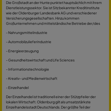
Die Großstadt an der Hunte punktet hauptsächlich mit ihrem
Dienstleistungssektor. Sie ist Sitz bekannter Kreditinstitute
wie der Oldenburger Landesbank AG und verschiedener
Versicherungsgesellschaften. Hinzu kommen
Großunternehmen und mittelständische Betriebe der/des
- Nahrungsmittelindustrie
- Automobilzulieferindustrie
- Energieerzeugung
- Gesundheitswirtschaft und Life Sciences
- Informationstechnologie
- Kreativ- und Medienwirtschaft
- Einzelhandel
Der Einzelhandel ist traditionell einer der Stützpfeiler der
lokalen Wirtschaft. Oldenburg gilt als umsatzstärkste
Einzelhandelsstadt Deutschlands. Der größte Teil der