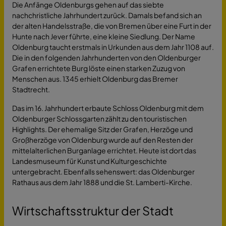
Die Anfänge Oldenburgs gehen auf das siebte
nachchristliche Jahrhundert zurück. Damals befand sich an
der alten Handelsstraße, die von Bremen über eine Furt in der
Hunte nach Jever führte, eine kleine Siedlung. Der Name
Oldenburg taucht erstmals in Urkunden aus dem Jahr 1108 auf.
Die in den folgenden Jahrhunderten von den Oldenburger
Grafen errichtete Burg löste einen starken Zuzug von
Menschen aus. 1345 erhielt Oldenburg das Bremer
Stadtrecht.
Das im 16. Jahrhundert erbaute Schloss Oldenburg mit dem
Oldenburger Schlossgarten zählt zu den touristischen
Highlights. Der ehemalige Sitz der Grafen, Herzöge und
Großherzöge von Oldenburg wurde auf den Resten der
mittelalterlichen Burganlage errichtet. Heute ist dort das
Landesmuseum für Kunst und Kulturgeschichte
untergebracht. Ebenfalls sehenswert: das Oldenburger
Rathaus aus dem Jahr 1888 und die St. Lamberti-Kirche.
Wirtschaftsstruktur der Stadt