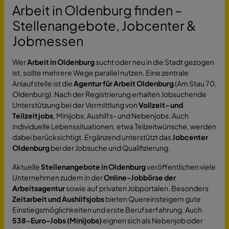
Arbeit in Oldenburg finden –
Stellenangebote, Jobcenter &
Jobmessen
Wer
Arbeit in Oldenburg
sucht oder neu in die Stadt gezogen
ist, sollte mehrere Wege parallel nutzen. Eine zentrale
Anlaufstelle ist die
Agentur für Arbeit Oldenburg
(Am Stau 70,
Oldenburg). Nach der Registrierung erhalten Jobsuchende
Unterstützung bei der Vermittlung von
Vollzeit- und
Teilzeitjobs
, Minijobs, Aushilfs- und Nebenjobs. Auch
individuelle Lebenssituationen, etwa Teilzeitwünsche, werden
dabei berücksichtigt. Ergänzend unterstützt das
Jobcenter
Oldenburg
bei der Jobsuche und Qualifizierung.
Aktuelle
Stellenangebote in Oldenburg
veröffentlichen viele
Unternehmen zudem in der
Online-Jobbörse der
Arbeitsagentur
sowie auf privaten Jobportalen. Besonders
Zeitarbeit und Aushilfsjobs
bieten Quereinsteigern gute
Einstiegsmöglichkeiten und erste Berufserfahrung. Auch
538-Euro-Jobs (Minijobs)
eignen sich als Nebenjob oder