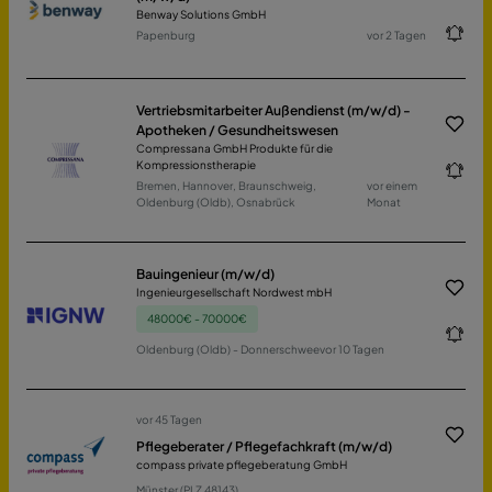
Benway Solutions GmbH
Papenburg
vor 2 Tagen
Vertriebsmitarbeiter Außendienst (m/w/d) -
Apotheken / Gesundheitswesen
Compressana GmbH Produkte für die
Kompressionstherapie
Bremen, Hannover, Braunschweig,
vor einem
Oldenburg (Oldb), Osnabrück
Monat
Bauingenieur (m/w/d)
Ingenieurgesellschaft Nordwest mbH
48000€ - 70000€
Oldenburg (Oldb) - Donnerschwee
vor 10 Tagen
vor 45 Tagen
Pflegeberater / Pflegefachkraft (m/w/d)
compass private pflegeberatung GmbH
Münster (PLZ 48143)