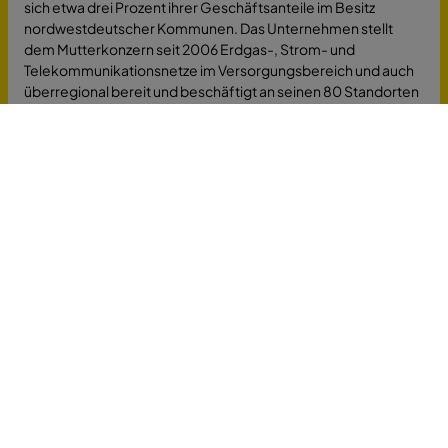
sich etwa drei Prozent ihrer Geschäftsanteile im Besitz
nordwestdeutscher Kommunen. Das Unternehmen stellt
dem Mutterkonzern seit 2006 Erdgas-, Strom- und
Telekommunikationsnetze im Versorgungsbereich und auch
überregional bereit und beschäftigt an seinen 80 Standorten
zirka 1.740 Menschen. Außerdem betreibt die EWE NETZ
GmbH an manchen Standorten Trinkwassernetze.
- BTC Business Technology Consulting AG ist die
Firmenbezeichnung einer hundertprozentigen EWE-Tochter,
die Softwarelösungen, IT-Beratung, Systemintegration und
Mobile Solutions anbietet. Der SAP-Partner hat seinen
Firmensitz in Oldenburg und beschäftigt in mehreren
europäischen und asiatischen Niederlassungen insgesamt
1.700 Personen. Die seit 2000 existierende BTC AG hat
Kunden aus den Bereichen Energiewirtschaft, Automotive,
öffentlicher Dienst, Telekommunikation und industrielle
Fertigung.
- Die CEWE Stiftung & Co. KGaA besteht seit 1961 und hat
ihren Hauptsitz in Oldenburg. Der größte europäische
Fotohersteller ist an insgesamt 11 Standorten mit zirka 3.200