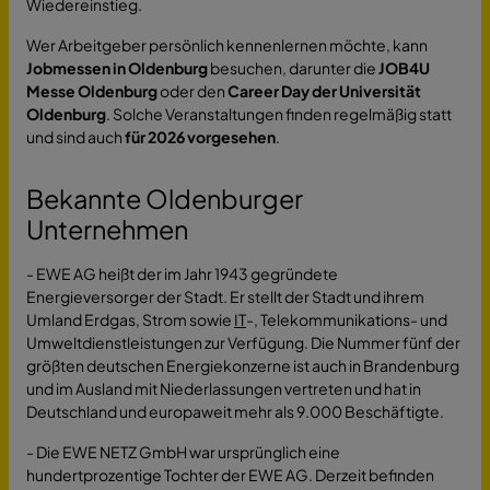
Wiedereinstieg.
Wer Arbeitgeber persönlich kennenlernen möchte, kann
Jobmessen in Oldenburg
besuchen, darunter die
JOB4U
Messe Oldenburg
oder den
Career Day der Universität
Oldenburg
. Solche Veranstaltungen finden regelmäßig statt
und sind auch
für 2026 vorgesehen
.
Bekannte Oldenburger
Unternehmen
- EWE AG heißt der im Jahr 1943 gegründete
Energieversorger der Stadt. Er stellt der Stadt und ihrem
Umland Erdgas, Strom sowie
IT
-, Telekommunikations- und
Umweltdienstleistungen zur Verfügung. Die Nummer fünf der
größten deutschen Energiekonzerne ist auch in Brandenburg
und im Ausland mit Niederlassungen vertreten und hat in
Deutschland und europaweit mehr als 9.000 Beschäftigte.
- Die EWE NETZ GmbH war ursprünglich eine
hundertprozentige Tochter der EWE AG. Derzeit befinden