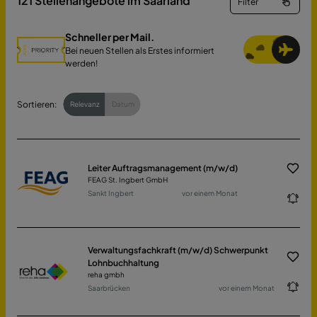
121
Stellenangebote im Saarland
Filter
Schneller per Mail.
Bei neuen Stellen als Erstes informiert
werden!
Sortieren:
Relevanz
Datum
Leiter Auftragsmanagement (m/w/d)
FEAG St. Ingbert GmbH
Sankt Ingbert
vor einem Monat
Verwaltungsfachkraft (m/w/d) Schwerpunkt
Lohnbuchhaltung
reha gmbh
Saarbrücken
vor einem Monat