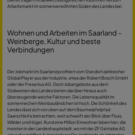
Arbeitsmarkt im sonnenverwöhnten Süden des Landes bei.
Wohnen und Arbeiten im Saarland -
Weinberge, Kultur und beste
Verbindungen
Der Jobmarkt im Saarland profitiert vom Standort zahlreicher
Global Player aus der Industrie, etwa der Robert Bosch GmbH
oder der Fresenius AG. Doch Jobangebote aus dem
Südwesten des Landes bieten darüber hinaus auch
überzeugende weiche Faktoren. Die Lebensqualität im
sonnenreichen Weinbauländchen ist hoch. Die Schönheit des
Landes lässt sich von oben auf dem Baumwipfelpfad
Saarschleife betrachten, weit schweift der Blick über Fluss,
Wälder und Hügel. Rund eine Million Einwohner leben hier, die
meisten in der Landeshauptstadt, wo mit der ZF Getriebe AG
einer der größten Autozulieferer Deutschlands als Jobmotor