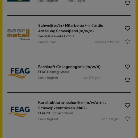
Sankt Ingbert
vor 2 Tagen
Schweißer/in / Mitarbeiter/-in für die
Abteilung Schweißerei (m/w/d)
Saar-Metallwerke GmbH
Saarbrücken
vor einem Monat
Fachkraft für Lagerlogistik (m/w/d)
FEAG Holding GmbH
Sankt Ingbert
vor 3 Tagen
Konstruktionsmechaniker (m/w/d) mit
Schweißkenntnissen (MAG)
FEAG St. Ingbert GmbH
Sankt Ingbert
vor 17 Tagen