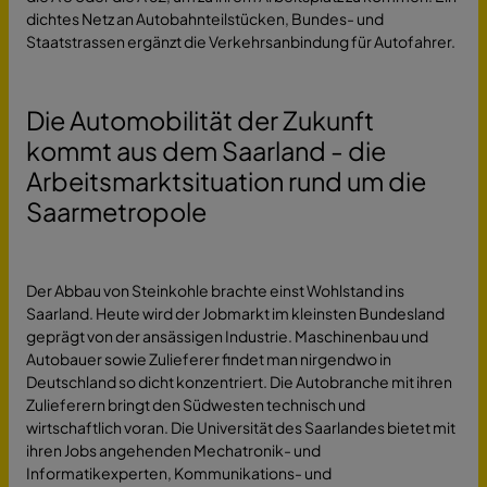
dichtes Netz an Autobahnteilstücken, Bundes- und
Staatstrassen ergänzt die Verkehrsanbindung für Autofahrer.
Die Automobilität der Zukunft
kommt aus dem Saarland - die
Arbeitsmarktsituation rund um die
Saarmetropole
Der Abbau von Steinkohle brachte einst Wohlstand ins
Saarland. Heute wird der Jobmarkt im kleinsten Bundesland
geprägt von der ansässigen Industrie. Maschinenbau und
Autobauer sowie Zulieferer findet man nirgendwo in
Deutschland so dicht konzentriert. Die Autobranche mit ihren
Zulieferern bringt den Südwesten technisch und
wirtschaftlich voran. Die Universität des Saarlandes bietet mit
ihren Jobs angehenden Mechatronik- und
Informatikexperten, Kommunikations- und