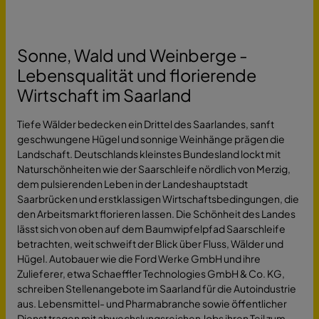
Sonne, Wald und Weinberge -
Lebensqualität und florierende
Wirtschaft im Saarland
Tiefe Wälder bedecken ein Drittel des Saarlandes, sanft
geschwungene Hügel und sonnige Weinhänge prägen die
Landschaft. Deutschlands kleinstes Bundesland lockt mit
Naturschönheiten wie der Saarschleife nördlich von Merzig,
dem pulsierenden Leben in der Landeshauptstadt
Saarbrücken und erstklassigen Wirtschaftsbedingungen, die
den Arbeitsmarkt florieren lassen. Die Schönheit des Landes
lässt sich von oben auf dem Baumwipfelpfad Saarschleife
betrachten, weit schweift der Blick über Fluss, Wälder und
Hügel. Autobauer wie die Ford Werke GmbH und ihre
Zulieferer, etwa Schaeffler Technologies GmbH & Co. KG,
schreiben Stellenangebote im Saarland für die Autoindustrie
aus. Lebensmittel- und Pharmabranche sowie öffentlicher
Dienst tragen mit abwechslungsreichen Jobs ihren Teil zum