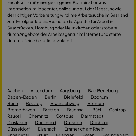
Fachkraft - mit einer gelungenen Kombination aus
Information im Jobcenter, online und auf der Messe, sowie
der richtigen Vorbereitung wird Ihre Arbeitssuche im Saarland
zum Erfolgserlebnis. Besuche die Agentur für Arbeit in
Saarbrücken
, Homburg oder Neunkirchen oder stöbere
durch Angebote der Arbeitsagentur im Internet und starte
durch in Deine berufliche Zukunft!
Aachen
Attendorn
Augsburg
Bad Berleburg
Baden-Baden
Berlin
Bielefeld
Bochum
Bonn
Bottrop
Braunschweig
Bremen
Bremerhaven
Bretten
Bruchsal
Bühl
Castrop-
Rauxel
Chemnitz
Cottbus
Darmstadt
Dinslaken
Dortmund
Dresden
Duisburg
Düsseldorf
Eisenach
Emmerich am Rhein
Ennepetal
Erfurt
Erlangen
Essen
Esslingen am