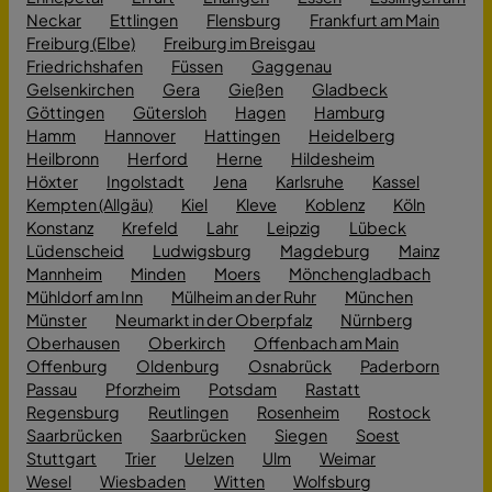
Neckar
Ettlingen
Flensburg
Frankfurt am Main
Freiburg (Elbe)
Freiburg im Breisgau
Friedrichshafen
Füssen
Gaggenau
Gelsenkirchen
Gera
Gießen
Gladbeck
Göttingen
Gütersloh
Hagen
Hamburg
Hamm
Hannover
Hattingen
Heidelberg
Heilbronn
Herford
Herne
Hildesheim
Höxter
Ingolstadt
Jena
Karlsruhe
Kassel
Kempten (Allgäu)
Kiel
Kleve
Koblenz
Köln
Konstanz
Krefeld
Lahr
Leipzig
Lübeck
Lüdenscheid
Ludwigsburg
Magdeburg
Mainz
Mannheim
Minden
Moers
Mönchengladbach
Mühldorf am Inn
Mülheim an der Ruhr
München
Münster
Neumarkt in der Oberpfalz
Nürnberg
Oberhausen
Oberkirch
Offenbach am Main
Offenburg
Oldenburg
Osnabrück
Paderborn
Passau
Pforzheim
Potsdam
Rastatt
Regensburg
Reutlingen
Rosenheim
Rostock
Saarbrücken
Saarbrücken
Siegen
Soest
Stuttgart
Trier
Uelzen
Ulm
Weimar
Wesel
Wiesbaden
Witten
Wolfsburg