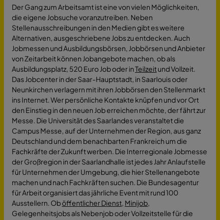
Der Gang zum Arbeitsamt ist eine von vielen Möglichkeiten,
die eigene Jobsuche voranzutreiben. Neben
Stellenausschreibungen in den Medien gibt es weitere
Alternativen, ausgeschriebene Jobs zu entdecken. Auch
Jobmessen und Ausbildungsbörsen, Jobbörsen und Anbieter
von Zeitarbeit können Jobangebote machen, ob als
Ausbildungsplatz, 520 Euro Job oder in
Teilzeit
und Vollzeit.
Das Jobcenter in der Saar-Hauptstadt, in Saarlouis oder
Neunkirchen verlagern mit ihren Jobbörsen den Stellenmarkt
ins Internet. Wer persönliche Kontakte knüpfen und vor Ort
den Einstieg in den neuen Job erreichen möchte, der fährt zur
Messe. Die Universität des Saarlandes veranstaltet die
Campus Messe, auf der Unternehmen der Region, aus ganz
Deutschland und dem benachbarten Frankreich um die
Fachkräfte der Zukunft werben. Die Interregionale Jobmesse
der Großregion in der Saarlandhalle ist jedes Jahr Anlaufstelle
für Unternehmen der Umgebung, die hier Stellenangebote
machen und nach Fachkräften suchen. Die Bundesagentur
für Arbeit organisiert das jährliche Event mit rund 100
Ausstellern. Ob
öffentlicher Dienst
,
Minijob
,
Gelegenheitsjobs als Nebenjob oder Vollzeitstelle für die