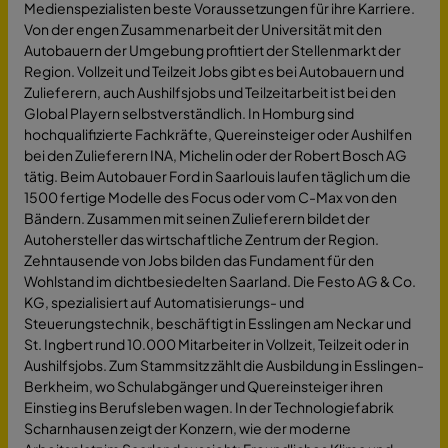
Medienspezialisten beste Voraussetzungen für ihre Karriere.
Von der engen Zusammenarbeit der Universität mit den
Autobauern der Umgebung profitiert der Stellenmarkt der
Region. Vollzeit und Teilzeit Jobs gibt es bei Autobauern und
Zulieferern, auch Aushilfsjobs und Teilzeitarbeit ist bei den
Global Playern selbstverständlich. In Homburg sind
hochqualifizierte Fachkräfte, Quereinsteiger oder Aushilfen
bei den Zulieferern INA, Michelin oder der Robert Bosch AG
tätig. Beim Autobauer Ford in Saarlouis laufen täglich um die
1500 fertige Modelle des Focus oder vom C-Max von den
Bändern. Zusammen mit seinen Zulieferern bildet der
Autohersteller das wirtschaftliche Zentrum der Region.
Zehntausende von Jobs bilden das Fundament für den
Wohlstand im dichtbesiedelten Saarland. Die Festo AG & Co.
KG, spezialisiert auf Automatisierungs- und
Steuerungstechnik, beschäftigt in Esslingen am Neckar und
St. Ingbert rund 10.000 Mitarbeiter in Vollzeit, Teilzeit oder in
Aushilfsjobs. Zum Stammsitz zählt die Ausbildung in Esslingen-
Berkheim, wo Schulabgänger und Quereinsteiger ihren
Einstieg ins Berufsleben wagen. In der Technologiefabrik
Scharnhausen zeigt der Konzern, wie der moderne