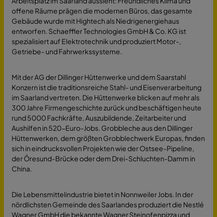
Arbeitsplatz im Saarland aussieht: Freundliches Klima und
offene Räume prägen die modernen Büros, das gesamte
Gebäude wurde mit Hightech als Niedrigenergiehaus
entworfen. Schaeffler Technologies GmbH & Co. KG ist
spezialisiert auf Elektrotechnik und produziert Motor-,
Getriebe- und Fahrwerkssysteme.
Mit der AG der Dillinger Hüttenwerke und dem Saarstahl
Konzern ist die traditionsreiche Stahl- und Eisenverarbeitung
im Saarland vertreten. Die Hüttenwerke blicken auf mehr als
300 Jahre Firmengeschichte zurück und beschäftigen heute
rund 5000 Fachkräfte, Auszubildende, Zeitarbeiter und
Aushilfen in 520-Euro-Jobs. Grobbleche aus den Dillinger
Hüttenwerken, dem größten Grobblechwerk Europas, finden
sich in eindrucksvollen Projekten wie der Ostsee-Pipeline,
der Öresund-Brücke oder dem Drei-Schluchten-Damm in
China.
Die Lebensmittelindustrie bietet in Nonnweiler Jobs. In der
nördlichsten Gemeinde des Saarlandes produziert die Nestlé
Wagner GmbH die bekannte Wagner Steinofenpizza und