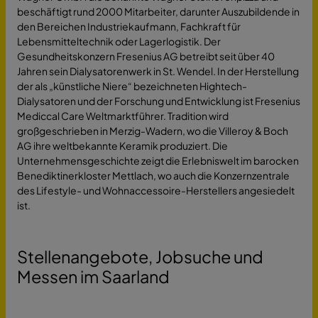
beschäftigt rund 2000 Mitarbeiter, darunter Auszubildende in
den Bereichen Industriekaufmann, Fachkraft für
Lebensmitteltechnik oder Lagerlogistik. Der
Gesundheitskonzern Fresenius AG betreibt seit über 40
Jahren sein Dialysatorenwerk in St. Wendel. In der Herstellung
der als „künstliche Niere“ bezeichneten Hightech-
Dialysatoren und der Forschung und Entwicklung ist Fresenius
Mediccal Care Weltmarktführer. Tradition wird
großgeschrieben in Merzig-Wadern, wo die Villeroy & Boch
AG ihre weltbekannte Keramik produziert. Die
Unternehmensgeschichte zeigt die Erlebniswelt im barocken
Benediktinerkloster Mettlach, wo auch die Konzernzentrale
des Lifestyle- und Wohnaccessoire-Herstellers angesiedelt
ist.
Stellenangebote, Jobsuche und
Messen im Saarland