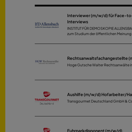
Interviewer (m/w/d) für Face-t
Interviews
INSTITUT FÜR DEMOSKOPIE ALLENSBAC
zum Studium der öffentlichen Meinun
Rechtsanwaltsfachangestellte 
Hoge Gutsche Walter Rechtsanwälte in
Aushilfe (m/w/d) Hofarbeiter/H
Transgourmet Deutschland GmbH & C
Fuhrparkdisponent (m/w/d)