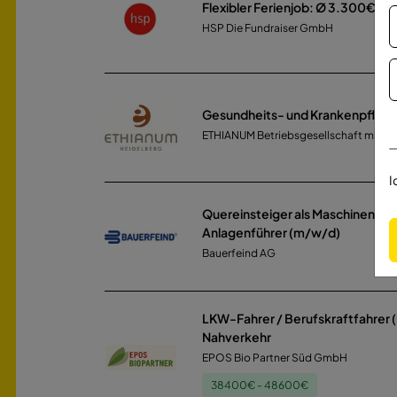
Flexibler Ferienjob: Ø 3.300€ / 
HSP Die Fundraiser GmbH
Gesundheits- und Krankenpfleg
ETHIANUM Betriebsgesellschaft mbH &
I
Quereinsteiger als Maschinen- u
Anlagenführer (m/w/d)
Bauerfeind AG
LKW-Fahrer / Berufskraftfahrer
Nahverkehr
EPOS Bio Partner Süd GmbH
38400€ - 48600€