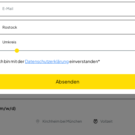
4 Wochen
deutschlandweit
Minijob
er (m/w/d)
Umkreis
Heidelberg
Vollzeit
 Co. KG
ch bin mit der
Datenschutzerklärung
einverstanden*
nd
Deutschland, Gera
Vollzeit
Absenden
 (m/w/d)
Kirchheim bei München
Vollzeit