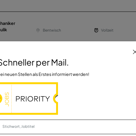
haniker
ulik
Bentwisch
Vollzeit
Schneller per Mail.
uchhalter /
Dresden, Berlin
Vollzeit oder Teilzeit
ei neuen Stellen als Erstes informiert werden!
 Partner mbB
 /
Berlin
Vollzeit oder Teilzeit
 Partner mbB