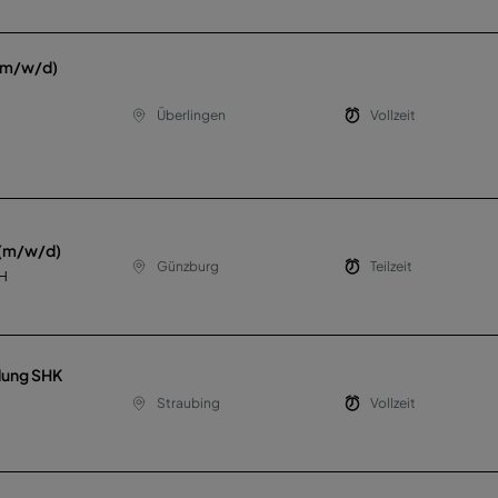
 (m/w/d)
Überlingen
Vollzeit
 (m/w/d)
Günzburg
Teilzeit
bH
llung SHK
Straubing
Vollzeit