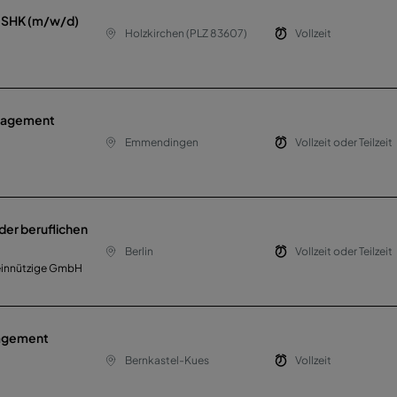
t SHK (m/w/d)
Holzkirchen (PLZ 83607)
Vollzeit
anagement
Emmendingen
Vollzeit oder Teilzeit
der beruflichen
Berlin
Vollzeit oder Teilzeit
meinnützige GmbH
nagement
Bernkastel-Kues
Vollzeit