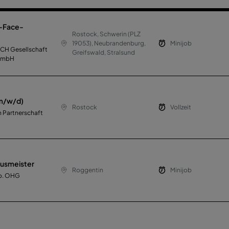
o-Face-
Rostock, Schwerin (PLZ
19053), Neubrandenburg,
Minijob
H Gesellschaft
Greifswald, Stralsund
g mbH
(m/w/d)
Rostock
Vollzeit
 Partnerschaft
ausmeister
Roggentin
Minijob
o. OHG