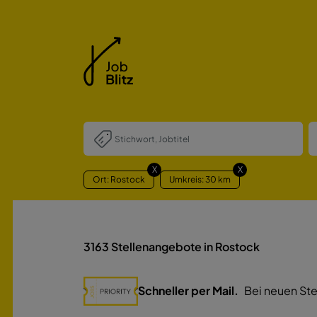
X
X
Ort: Rostock
Umkreis: 30 km
3163
Stellenangebote in Rostock
Schneller per Mail.
Bei neuen Ste