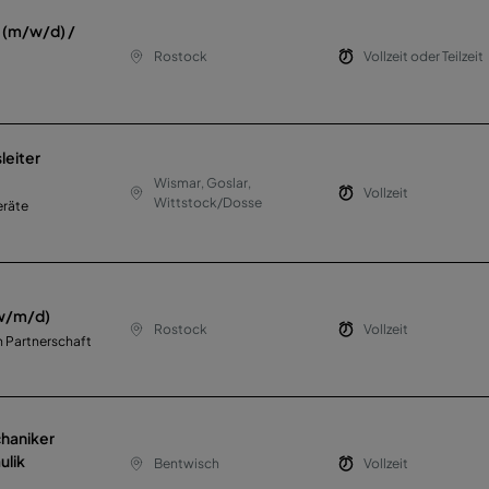
r (m/w/d) /
Rostock
Vollzeit oder Teilzeit
leiter
Wismar, Goslar,
Vollzeit
Wittstock/Dosse
eräte
(w/m/d)
Rostock
Vollzeit
 Partnerschaft
haniker
ulik
Bentwisch
Vollzeit