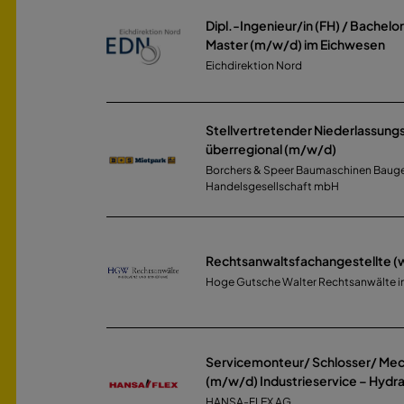
Dipl.-Ingenieur/in (FH) / Bachelo
Master (m/w/d) im Eichwesen
Eichdirektion Nord
Stellvertretender Niederlassungs
überregional (m/w/d)
Borchers & Speer Baumaschinen Baug
Handelsgesellschaft mbH
Rechtsanwaltsfachangestellte 
Hoge Gutsche Walter Rechtsanwälte in
Servicemonteur/ Schlosser/ Mec
(m/w/d) Industrieservice – Hydra
HANSA-FLEX AG