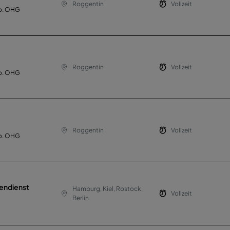
Roggentin
Vollzeit
o. OHG
Roggentin
Vollzeit
o. OHG
Roggentin
Vollzeit
o. OHG
endienst
Hamburg, Kiel, Rostock,
Vollzeit
Berlin