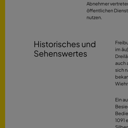
Abnehmer vertreten
öffentlichen Dienst
nutzen.
Historisches und
Freib
im äu
Sehenswertes
Dreil
auch 
sich 
bekann
Wiehr
Ein au
Besie
Bedie
1091 
Silbe