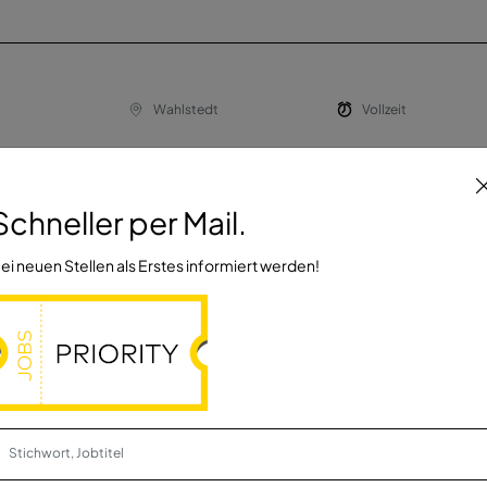
Wahlstedt
Vollzeit
Schneller per Mail.
 und
Wimsheim
Vollzeit
meister
ei neuen Stellen als Erstes informiert werden!
/d)
Griesheim
Vollzeit