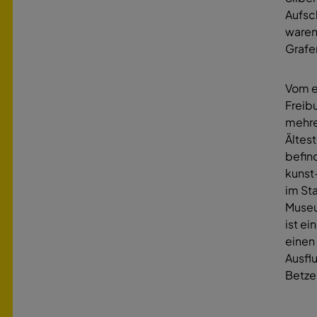
Aufsc
waren
Grafe
Vom e
Freib
mehre
Ältes
befin
kunst
im St
Museu
ist e
einen
Ausfl
Betze