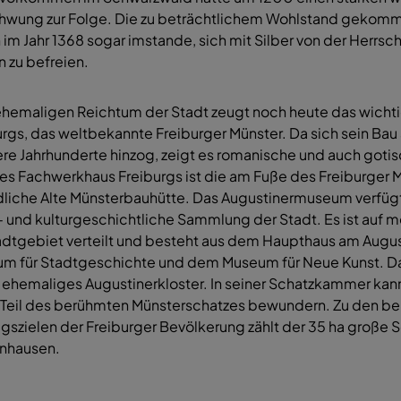
hwung zur Folge. Die zu beträchtlichem Wohlstand gekom
 im Jahr 1368 sogar imstande, sich mit Silber von der Herrs
n zu befreien.
hemaligen Reichtum der Stadt zeugt noch heute das wicht
urgs, das weltbekannte Freiburger Münster. Da sich sein Bau
re Jahrhunderte hinzog, zeigt es romanische und auch gotis
tes Fachwerkhaus Freiburgs ist die am Fuße des Freiburger 
dliche Alte Münsterbauhütte. Das Augustinermuseum verfügt
- und kulturgeschichtliche Sammlung der Stadt. Es ist auf 
adtgebiet verteilt und besteht aus dem Haupthaus am Augus
m für Stadtgeschichte und dem Museum für Neue Kunst. 
in ehemaliges Augustinerkloster. In seiner Schatzkammer ka
 Teil des berühmten Münsterschatzes bewundern. Zu den be
ugszielen der Freiburger Bevölkerung zählt der 35 ha große 
nhausen.