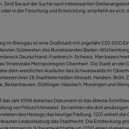
. Sind Sie auf der Suche nach interessanten Stellenangebot
 oder in der Forschung und Entwicklung, empfiehlt es sich, d
urg im Breisgau ist eine Großstadt mit ungefähr 230.000 Ein
ßersten Südwesten des Bundeslandes Baden-Württember
ändereck Deutschland-Frankreich-Schweiz. Man bezeichnet
als Trinationale Metropolregion Oberrhein. Die Stadt an der
nahe dem westlichen Ausläufer des Schwarzwalds im Oberrh
testen ihrer 28 Stadtteile heißen Altstadt, Herdern, Brühl, 
e, Betzenhausen, Stühlinger, Hasslach, Munzingen und Wein
f das Jahr 1008 datiertes Dokument ist das älteste Schriftze
dlung von Friburch hinweist. So nannten die dort ansässig
nsteten des Herzogs das heutige Freiburg. 1120 erhielt die 
erbauten Leopoldsburg das Stadtrecht. Die Entdeckung gr
rvorkommen im Schwarzwald hatte um 1200 einen starken wi