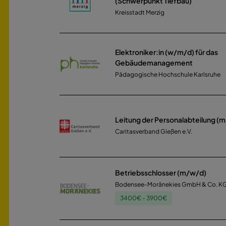
(Schwerpunkt Tiefbau)
Kreisstadt Merzig
Elektroniker:in (w/m/d) für das
Gebäudemanagement
Pädagogische Hochschule Karlsruhe
Leitung der Personalabteilung (
Caritasverband Gießen e.V.
Betriebsschlosser (m/w/d)
Bodensee-Moränekies GmbH & Co. KG
3400€ - 3900€