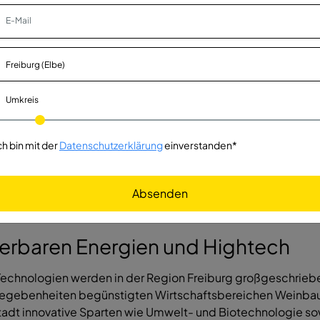
/d)
en - Tiefbau
Detmold
Vollzeit
Umkreis
ch bin mit der
Datenschutzerklärung
einverstanden*
Absenden
uerbaren Energien und Hightech
Technologien werden in der Region Freiburg großgeschriebe
Gegebenheiten begünstigten Wirtschaftsbereichen Weinbau,
sstadt innovative Sparten wie Umwelt- und Biotechnologie so