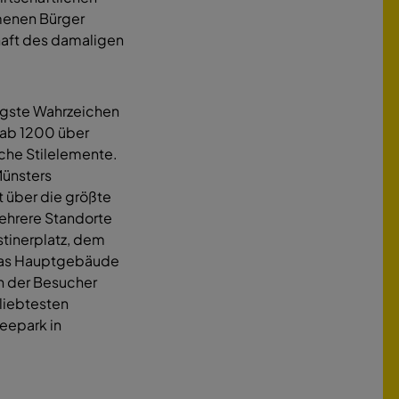
menen Bürger
chaft des damaligen
igste Wahrzeichen
 ab 1200 über
che Stilelemente.
Münsters
 über die größte
mehrere Standorte
tinerplatz, dem
Das Hauptgebäude
nn der Besucher
liebtesten
Seepark in