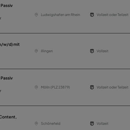
 Passiv
Ludwigshafen am Rhein
Vollzeit oder Teilzeit
r
m/w/d) mit
Illingen
Vollzeit
 Passiv
Mölln (PLZ 23879)
Vollzeit oder Teilzeit
r
 Content,
Schönefeld
Vollzeit