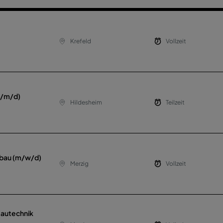
Krefeld
Vollzeit
(w/m/d)
Hildesheim
Teilzeit
fbau (m/w/d)
Merzig
Vollzeit
Bautechnik