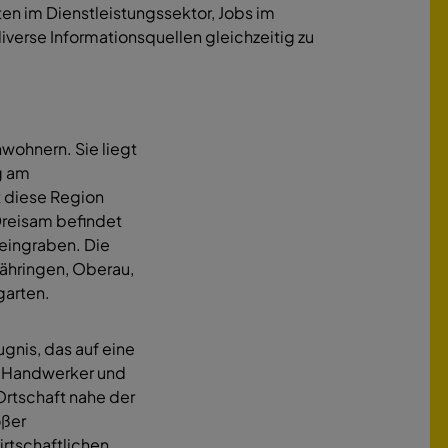
en im Dienstleistungssektor, Jobs im
iverse Informationsquellen gleichzeitig zu
wohnern. Sie liegt
g am
 diese Region
 Dreisam befindet
eingraben. Die
Zähringen, Oberau,
garten.
ugnis, das auf eine
en Handwerker und
Ortschaft nahe der
oßer
rtschaftlichen