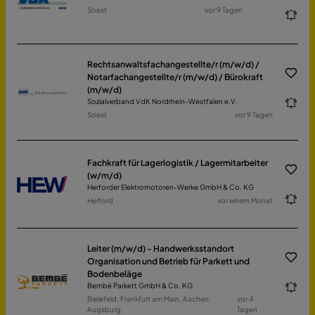
Soest
vor 9 Tagen
Rechtsanwaltsfachangestellte/r (m/w/d) /
Notarfachangestellte/r (m/w/d) / Bürokraft
(m/w/d)
Sozialverband VdK Nordrhein-Westfalen e.V.
Soest
vor 9 Tagen
Fachkraft für Lagerlogistik / Lagermitarbeiter
(w/m/d)
Herforder Elektromotoren-Werke GmbH & Co. KG
Herford
vor einem Monat
Leiter (m/w/d) - Handwerksstandort
Organisation und Betrieb für Parkett und
Bodenbeläge
Bembé Parkett GmbH & Co. KG
Bielefeld, Frankfurt am Main, Aachen,
vor 4
Augsburg
Tagen