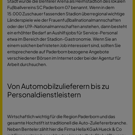
Stadt wurde die Benteler Arena als Heimstadtion des lokalen
Fußballvereins SC Paderborn 07 benannt. Wenn in dem
15.000 Zuschauer fassenden Stadion überregional wichtige
Länderspiele wie der Frauenfußballnationalmannschaften
oder der U19-Nationalmannschaften anstehen, dann besteht
ein erhöhter Bedarf an Aushilfsjobs für Service-Personal
etwa im Bereich der Stadion-Gastronomie. Wenn Sie an
einem solchen befristeten Job interessiert sind, sollten Sie
entsprechende auf Paderborn bezogene Angebote
verschiedener Börsen im Internet oder bei der Agentur für
Arbeit durchsuchen.
Von Automobilzulieferern bis zu
Personaldienstleistern
Wirtschaftlich wichtig für die Region Paderborn und das
gesamte Hochstift ist traditionell die Auto-Zuliefererbranche.
Neben Benteler zählt hier die Firma Hella KGaA Hueck & Co