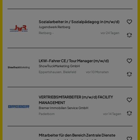
Sozialarbeiter:in / Sozialpädagog:in (m/w/d)
Jugendwerk Rietberg
Rietberg -
vor 24 Tagen
LKW-Fahrer CE / Tour Manager (m/w/d)
ShowTruckMarketing GmbH
Eppertshausen, Bielefeld
vor 10 Monaten
VERTRIEBSMITARBEITER (m/w/d) FACILITY
MANAGEMENT
Bremer Immobilien Service GmbH
Paderborn
vor 14 Tagen
Mitarbeiter für den Bereich Zentrale Dienste