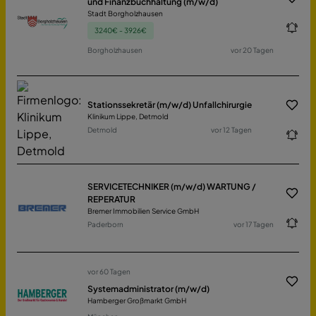
und Finanzbuchhaltung (m/w/d)
Stadt Borgholzhausen
3240€ - 3926€
Borgholzhausen
vor 20 Tagen
Stationssekretär (m/w/d) Unfallchirurgie
Klinikum Lippe, Detmold
Detmold
vor 12 Tagen
SERVICETECHNIKER (m/w/d) WARTUNG /
REPERATUR
Bremer Immobilien Service GmbH
Paderborn
vor 17 Tagen
vor 60 Tagen
Systemadministrator (m/w/d)
Hamberger Großmarkt GmbH