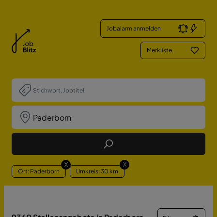
Jobalarm anmelden
Merkliste
Job Finden
X
X
Ort: Paderborn
Umkreis: 30 km