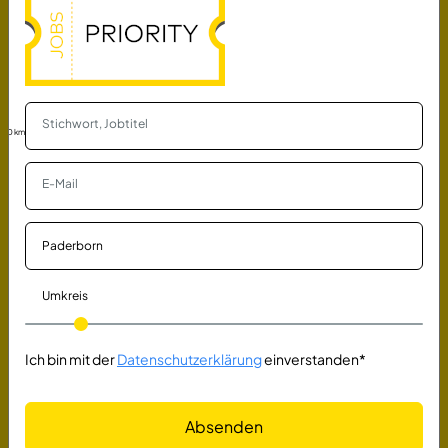
Heilbronn, Frankfurt am Main
gestern
Bestatter/in (m/w/d)
Bestattungen Cornelia Zelz
30 km
Krefeld
gestern
Erzieher*in / Sozialassistent*in (w/m/d)
Ev.-luth. Kirchenkreis
Hildesheim
Umkreis
gestern
Bauingenieur im Fachbereich Tiefbau (m/w/d)
Kreisstadt Merzig
Ich bin mit der
Datenschutzerklärung
einverstanden*
Merzig
Absenden
gestern