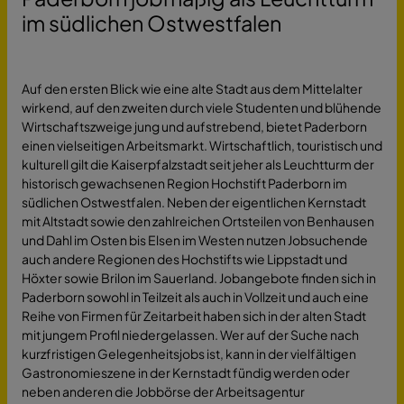
im südlichen Ostwestfalen
Auf den ersten Blick wie eine alte Stadt aus dem Mittelalter
wirkend, auf den zweiten durch viele Studenten und blühende
Wirtschaftszweige jung und aufstrebend, bietet Paderborn
einen vielseitigen Arbeitsmarkt. Wirtschaftlich, touristisch und
kulturell gilt die Kaiserpfalzstadt seit jeher als Leuchtturm der
historisch gewachsenen Region Hochstift Paderborn im
südlichen Ostwestfalen. Neben der eigentlichen Kernstadt
mit Altstadt sowie den zahlreichen Ortsteilen von Benhausen
und Dahl im Osten bis Elsen im Westen nutzen Jobsuchende
auch andere Regionen des Hochstifts wie Lippstadt und
Höxter sowie Brilon im Sauerland. Jobangebote finden sich in
Paderborn sowohl in Teilzeit als auch in Vollzeit und auch eine
Reihe von Firmen für Zeitarbeit haben sich in der alten Stadt
mit jungem Profil niedergelassen. Wer auf der Suche nach
kurzfristigen Gelegenheitsjobs ist, kann in der vielfältigen
Gastronomieszene in der Kernstadt fündig werden oder
neben anderen die Jobbörse der Arbeitsagentur