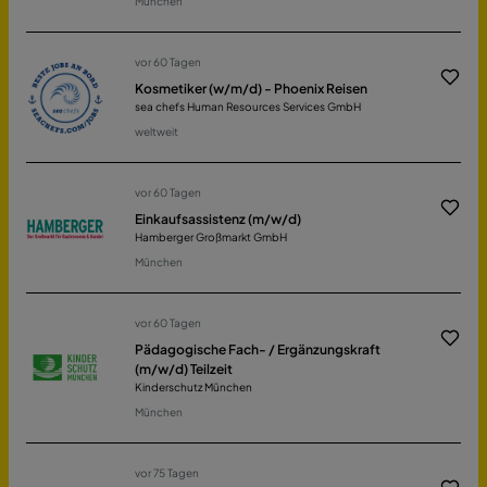
München
vor 60 Tagen
Kosmetiker (w/m/d) - Phoenix Reisen
sea chefs Human Resources Services GmbH
weltweit
vor 60 Tagen
Einkaufsassistenz (m/w/d)
Hamberger Großmarkt GmbH
München
vor 60 Tagen
Pädagogische Fach- / Ergänzungskraft
(m/w/d) Teilzeit
Kinderschutz München
München
vor 75 Tagen