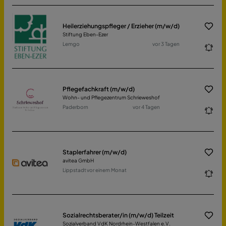
Heilerziehungspfleger / Erzieher (m/w/d)
Stiftung Eben-Ezer
Lemgo
vor 3 Tagen
Pflegefachkraft (m/w/d)
Wohn- und Pflegezentrum Schrieweshof
Paderborn
vor 4 Tagen
Staplerfahrer (m/w/d)
avitea GmbH
Lippstadt
vor einem Monat
Sozialrechtsberater/in (m/w/d) Teilzeit
Sozialverband VdK Nordrhein-Westfalen e.V.