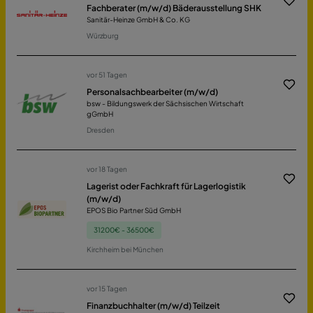
Fachberater (m/w/d) Bäderausstellung SHK
Sanitär-Heinze GmbH & Co. KG
Würzburg
vor 51 Tagen
Personalsachbearbeiter (m/w/d)
bsw - Bildungswerk der Sächsischen Wirtschaft
gGmbH
Dresden
vor 18 Tagen
Lagerist oder Fachkraft für Lagerlogistik
(m/w/d)
EPOS Bio Partner Süd GmbH
31200€ - 36500€
Kirchheim bei München
vor 15 Tagen
Finanzbuchhalter (m/w/d) Teilzeit