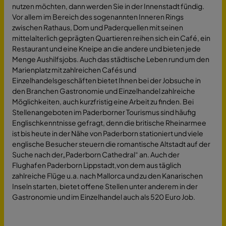
nutzen möchten, dann werden Sie in der Innenstadt fündig.
Vor allem im Bereich des sogenannten Inneren Rings
zwischen Rathaus, Dom und Paderquellen mit seinen
mittelalterlich geprägten Quartieren reihen sich ein Café, ein
Restaurant und eine Kneipe an die andere und bieten jede
Menge Aushilfsjobs. Auch das städtische Leben rund um den
Marienplatz mit zahlreichen Cafés und
Einzelhandelsgeschäften bietet Ihnen bei der Jobsuche in
den Branchen Gastronomie und Einzelhandel zahlreiche
Möglichkeiten, auch kurzfristig eine Arbeit zu finden. Bei
Stellenangeboten im Paderborner Tourismus sind häufig
Englischkenntnisse gefragt, denn die britische Rheinarmee
ist bis heute in der Nähe von Paderborn stationiert und viele
englische Besucher steuern die romantische Altstadt auf der
Suche nach der„Paderborn Cathedral“ an. Auch der
Flughafen Paderborn Lippstadt,von dem aus täglich
zahlreiche Flüge u.a. nach Mallorca und zu den Kanarischen
Inseln starten, bietet offene Stellen unter anderem in der
Gastronomie und im Einzelhandel auch als 520 Euro Job.