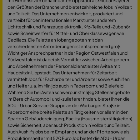
mit Firmensitz im benachbarten Lippstadt als Global Player zu
den Größten der Branche und bietet zahlreiche Jobs in Vollzeit
und Teilzeit. Das Unternehmen entwickelt, produziert und
vertreibt für den internationalen Markt unter anderem
Lichttechnik und Fahrzeugelektronik, Kfz-Teile und -Zubehör
sowie Scheinwerfer für Mittel- und Oberklassewagen wie
Cadillacs. Die Palette an Jobangeboten mit den
verschiedensten Anforderungen ist entsprechend groß.
Wichtiger Ansprechpartner in der Region Ostwestfalen und
Südwestfalen ist dabei als Vermittler zwischen Arbeitgebern
und Arbeitnehmern der Personaldienstleister Avitea mit
Hauptsitz in Lippstadt. Das Unternehmen für Zeitarbeit
vermittelt Jobs für Facharbeiter und Arbeiter sowie Aushilfen
und Helfer u.a. im Minijob auch in Paderborn und Bielefeld.
Während Sie bei Avitea schwerpunktmäßig Stellenangebote
im Bereich Automobil und -zulieferer finden, bietet Ihnen die
ADU - Urban Service Gruppe an der Warburger Straße in
Paderborn eine breite Palette an Tätigkeiten vor allem in den
Sparten Gebäudereinigung, Facility (Hausmeistertätigkeiten)
sowie Sicherheit, aber auch Produktion in Vollzeit und Teilzeit.
Auch Aushilfsjobs beim Empfang und an der Pforte sowie als
Produktionshelfer mit 520 Euro Job bietet die ADU - Urban