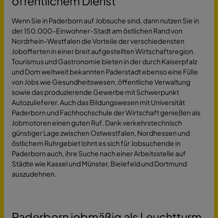
öffentlichem Dienst
Wenn Sie in Paderborn auf Jobsuche sind, dann nutzen Sie in
der 150.000-Einwohner-Stadt am östlichen Rand von
Nordrhein-Westfalen die Vorteile der verschiedensten
Jobofferten in einer breit aufgestellten Wirtschaftsregion.
Tourismus und Gastronomie bieten in der durch Kaiserpfalz
und Dom weltweit bekannten Paderstadt ebenso eine Fülle
von Jobs wie Gesundheitswesen, öffentliche Verwaltung
sowie das produzierende Gewerbe mit Schwerpunkt
Autozulieferer. Auch das Bildungswesen mit Universität
Paderborn und Fachhochschule der Wirtschaft genießen als
Jobmotoren einen guten Ruf. Dank verkehrstechnisch
günstiger Lage zwischen Ostwestfalen, Nordhessen und
östlichem Ruhrgebiet lohnt es sich für Jobsuchende in
Paderborn auch, ihre Suche nach einer Arbeitsstelle auf
Städte wie Kassel und Münster, Bielefeld und Dortmund
auszudehnen.
Paderborn jobmäßig als Leuchtturm