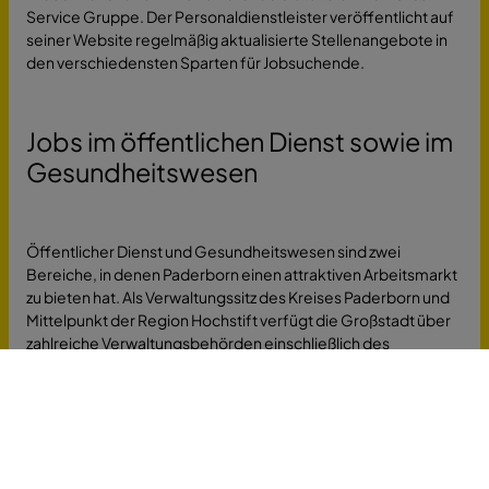
Service Gruppe. Der Personaldienstleister veröffentlicht auf
seiner Website regelmäßig aktualisierte Stellenangebote in
den verschiedensten Sparten für Jobsuchende.
Jobs im öffentlichen Dienst sowie im
Gesundheitswesen
Öffentlicher Dienst und Gesundheitswesen sind zwei
Bereiche, in denen Paderborn einen attraktiven Arbeitsmarkt
zu bieten hat. Als Verwaltungssitz des Kreises Paderborn und
Mittelpunkt der Region Hochstift verfügt die Großstadt über
zahlreiche Verwaltungsbehörden einschließlich des
Hauptzollamtes im Ortsteil Wewer sowie einer
Verwaltungsnebenstelle in Schloss Neuhaus und bietet
entsprechend regelmäßig Stellenausschreibungen.
Daneben ist auch das Gesundheitswesen mit zahlreichen
Kliniken und Krankenhäusern in Paderborn sehr gut und breit
aufgestellt. Neben Hospitälern in kirchlicher Trägerschaft wie