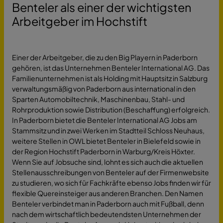
Benteler als einer der wichtigsten
Arbeitgeber im Hochstift
Einer der Arbeitgeber, die zu den Big Playern in Paderborn
gehören, ist das Unternehmen Benteler International AG. Das
Familienunternehmen ist als Holding mit Hauptsitz in Salzburg
verwaltungsmäßig von Paderborn aus international in den
Sparten Automobiltechnik, Maschinenbau, Stahl- und
Rohrproduktion sowie Distribution (Beschaffung) erfolgreich.
In Paderborn bietet die Benteler International AG Jobs am
Stammsitz und in zwei Werken im Stadtteil Schloss Neuhaus,
weitere Stellen in OWL bietet Benteler in Bielefeld sowie in
der Region Hochstift Paderborn in Warburg/Kreis Höxter.
Wenn Sie auf Jobsuche sind, lohnt es sich auch die aktuellen
Stellenausschreibungen von Benteler auf der Firmenwebsite
zu studieren, wo sich für Fachkräfte ebenso Jobs finden wir für
flexible Quereinsteiger aus anderen Branchen. Den Namen
Benteler verbindet man in Paderborn auch mit Fußball, denn
nach dem wirtschaftlich bedeutendsten Unternehmen der