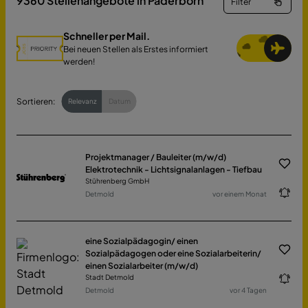
9360
Stellenangebote in Paderborn
Filter
Schneller per Mail.
Bei neuen Stellen als Erstes informiert
werden!
Sortieren:
Relevanz
Datum
Projektmanager / Bauleiter (m/w/d)
Elektrotechnik - Lichtsignalanlagen - Tiefbau
Stührenberg GmbH
Detmold
vor einem Monat
eine Sozialpädagogin/ einen
Sozialpädagogen oder eine Sozialarbeiterin/
einen Sozialarbeiter (m/w/d)
Stadt Detmold
Detmold
vor 4 Tagen