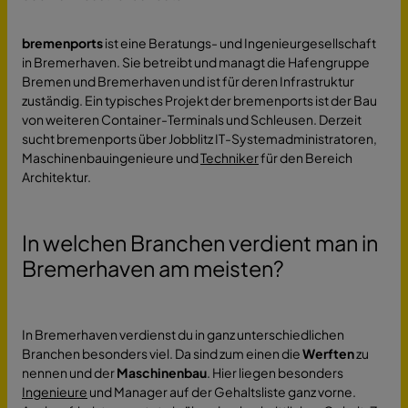
bremenports
ist eine Beratungs- und Ingenieurgesellschaft
in Bremerhaven. Sie betreibt und managt die Hafengruppe
Bremen und Bremerhaven und ist für deren Infrastruktur
zuständig. Ein typisches Projekt der bremenports ist der Bau
von weiteren Container-Terminals und Schleusen. Derzeit
sucht bremenports über Jobblitz IT-Systemadministratoren,
Maschinenbauingenieure und
Techniker
für den Bereich
Architektur.
In welchen Branchen verdient man in
Bremerhaven am meisten?
In Bremerhaven verdienst du in ganz unterschiedlichen
Branchen besonders viel. Da sind zum einen die
Werften
zu
nennen und der
Maschinenbau
. Hier liegen besonders
Ingenieure
und Manager auf der Gehaltsliste ganz vorne.