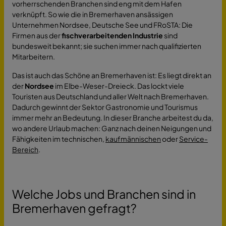
vorherrschenden Branchen sind eng mit dem Hafen
verknüpft. So wie die in Bremerhaven ansässigen
Unternehmen Nordsee, Deutsche See und FRoSTA: Die
Firmen aus der
fischverarbeitenden Industrie
sind
bundesweit bekannt; sie suchen immer nach qualifizierten
Mitarbeitern.
Das ist auch das Schöne an Bremerhaven ist: Es liegt direkt an
der
Nordsee
im Elbe-Weser-Dreieck. Das lockt viele
Touristen aus Deutschland und aller Welt nach Bremerhaven.
Dadurch gewinnt der Sektor Gastronomie und Tourismus
immer mehr an Bedeutung. In dieser Branche arbeitest du da,
wo andere Urlaub machen: Ganz nach deinen Neigungen und
Fähigkeiten im technischen,
kaufmännischen
oder
Service-
Bereich
.
Welche Jobs und Branchen sind in
Bremerhaven gefragt?