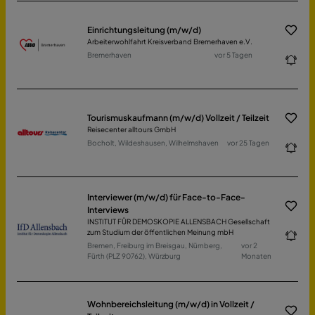
Einrichtungsleitung (m/w/d)
Arbeiterwohlfahrt Kreisverband Bremerhaven e.V.
Bremerhaven
vor 5 Tagen
Tourismuskaufmann (m/w/d) Vollzeit / Teilzeit
Reisecenter alltours GmbH
Bocholt, Wildeshausen, Wilhelmshaven
vor 25 Tagen
Interviewer (m/w/d) für Face-to-Face-
Interviews
INSTITUT FÜR DEMOSKOPIE ALLENSBACH Gesellschaft
zum Studium der öffentlichen Meinung mbH
Bremen, Freiburg im Breisgau, Nürnberg,
vor 2
Fürth (PLZ 90762), Würzburg
Monaten
Wohnbereichsleitung (m/w/d) in Vollzeit /