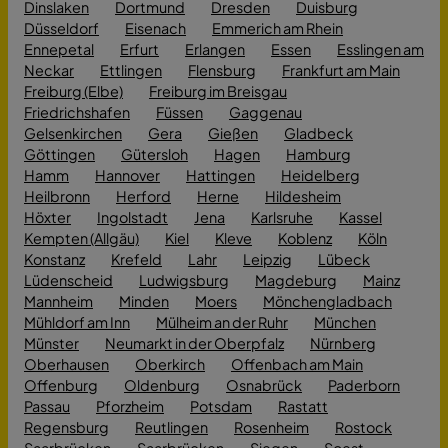
Dinslaken
Dortmund
Dresden
Duisburg
Düsseldorf
Eisenach
Emmerich am Rhein
Ennepetal
Erfurt
Erlangen
Essen
Esslingen am
Neckar
Ettlingen
Flensburg
Frankfurt am Main
Freiburg (Elbe)
Freiburg im Breisgau
Friedrichshafen
Füssen
Gaggenau
Gelsenkirchen
Gera
Gießen
Gladbeck
Göttingen
Gütersloh
Hagen
Hamburg
Hamm
Hannover
Hattingen
Heidelberg
Heilbronn
Herford
Herne
Hildesheim
Höxter
Ingolstadt
Jena
Karlsruhe
Kassel
Kempten (Allgäu)
Kiel
Kleve
Koblenz
Köln
Konstanz
Krefeld
Lahr
Leipzig
Lübeck
Lüdenscheid
Ludwigsburg
Magdeburg
Mainz
Mannheim
Minden
Moers
Mönchengladbach
Mühldorf am Inn
Mülheim an der Ruhr
München
Münster
Neumarkt in der Oberpfalz
Nürnberg
Oberhausen
Oberkirch
Offenbach am Main
Offenburg
Oldenburg
Osnabrück
Paderborn
Passau
Pforzheim
Potsdam
Rastatt
Regensburg
Reutlingen
Rosenheim
Rostock
Saarbrücken
Saarbrücken
Siegen
Soest