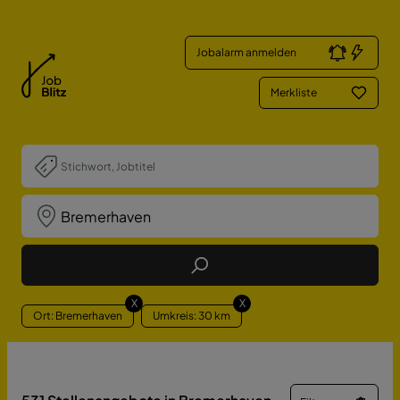
Jobalarm anmelden
Merkliste
Job Finden
X
X
Ort: Bremerhaven
Umkreis: 30 km