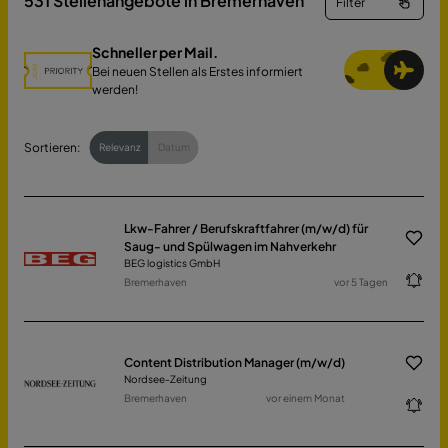
531
Stellenangebote in Bremerhaven
Filter
Schneller per Mail.
Bei neuen Stellen als Erstes informiert
werden!
Sortieren:
Relevanz
Datum
Lkw-Fahrer / Berufskraftfahrer (m/w/d) für
Saug- und Spülwagen im Nahverkehr
BEG logistics GmbH
Bremerhaven
vor 5 Tagen
Content Distribution Manager (m/w/d)
Nordsee-Zeitung
Bremerhaven
vor einem Monat