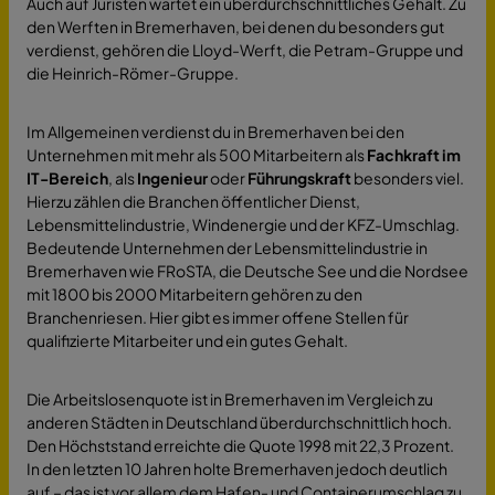
Auch auf Juristen wartet ein überdurchschnittliches Gehalt. Zu
den Werften in Bremerhaven, bei denen du besonders gut
verdienst, gehören die Lloyd-Werft, die Petram-Gruppe und
die Heinrich-Römer-Gruppe.
Im Allgemeinen verdienst du in Bremerhaven bei den
Unternehmen mit mehr als 500 Mitarbeitern als
Fachkraft im
IT-Bereich
, als
Ingenieur
oder
Führungskraft
besonders viel.
Hierzu zählen die Branchen öffentlicher Dienst,
Lebensmittelindustrie, Windenergie und der KFZ-Umschlag.
Bedeutende Unternehmen der Lebensmittelindustrie in
Bremerhaven wie FRoSTA, die Deutsche See und die Nordsee
mit 1800 bis 2000 Mitarbeitern gehören zu den
Branchenriesen. Hier gibt es immer offene Stellen für
qualifizierte Mitarbeiter und ein gutes Gehalt.
Die Arbeitslosenquote ist in Bremerhaven im Vergleich zu
anderen Städten in Deutschland überdurchschnittlich hoch.
Den Höchststand erreichte die Quote 1998 mit 22,3 Prozent.
In den letzten 10 Jahren holte Bremerhaven jedoch deutlich
auf – das ist vor allem dem Hafen- und Containerumschlag zu