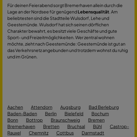
Für deinen Feierabend sorgt Bremerhaven allein durch die
Lage an der Nordsee für genügend
Lebensqualität
. Am
beliebtesten sind die Stadtteile Wulsdorf, Lehe und
Geestemünde. Wulsdorf hat sich seinen dörflichen
Charakter bewahrt, es besitzt viele Geschäfte und gute
Sport- und Freizeitmöglichkeiten. Wer zentral wohnen
möchte, zieht nach Geestemünde: Geestemünde ist gut an
das Verkehrsnetz angebunden und trotzdem wohnst du ruhig
und im Grünen.
Aachen
Attendorn
Augsburg
Bad Berleburg
Baden-Baden
Berlin
Bielefeld
Bochum
Bonn
Bottrop
Braunschweig
Bremen
Bremerhaven
Bretten
Bruchsal
Bühl
Castrop-
Rauxel
Chemnitz
Cottbus
Darmstadt