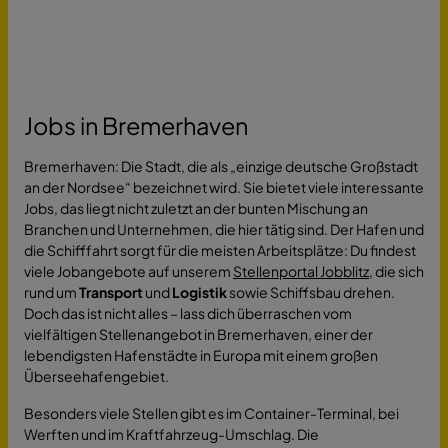
Jobs in Bremerhaven
Bremerhaven: Die Stadt, die als „einzige deutsche Großstadt
an der Nordsee“ bezeichnet wird. Sie bietet viele interessante
Jobs, das liegt nicht zuletzt an der bunten Mischung an
Branchen und Unternehmen, die hier tätig sind. Der Hafen und
die Schifffahrt sorgt für die meisten Arbeitsplätze: Du findest
viele Jobangebote auf unserem
Stellenportal Jobblitz
, die sich
rund um
Transport
und
Logistik
sowie Schiffsbau drehen.
Doch das ist nicht alles – lass dich überraschen vom
vielfältigen Stellenangebot in Bremerhaven, einer der
lebendigsten Hafenstädte in Europa mit einem großen
Überseehafengebiet.
Besonders viele Stellen gibt es im Container-Terminal, bei
Werften und im Kraftfahrzeug-Umschlag. Die