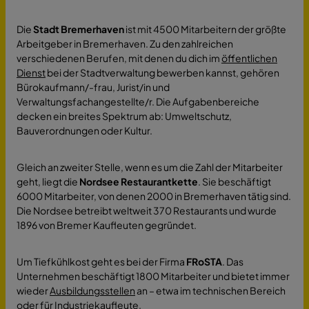
Die
Stadt Bremerhaven
ist mit 4500 Mitarbeitern der größte
Arbeitgeber in Bremerhaven. Zu den zahlreichen
verschiedenen Berufen, mit denen du dich im
öffentlichen
Dienst
bei der Stadtverwaltung bewerben kannst, gehören
Bürokaufmann/-frau, Jurist/in und
Verwaltungsfachangestellte/r. Die Aufgabenbereiche
decken ein breites Spektrum ab: Umweltschutz,
Bauverordnungen oder Kultur.
Gleich an zweiter Stelle, wenn es um die Zahl der Mitarbeiter
geht, liegt die
Nordsee Restaurantkette
. Sie beschäftigt
6000 Mitarbeiter, von denen 2000 in Bremerhaven tätig sind.
Die Nordsee betreibt weltweit 370 Restaurants und wurde
1896 von Bremer Kaufleuten gegründet.
Um Tiefkühlkost geht es bei der Firma
FRoSTA
. Das
Unternehmen beschäftigt 1800 Mitarbeiter und bietet immer
wieder
Ausbildungsstellen
an – etwa im technischen Bereich
oder für Industriekaufleute.