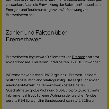
verdanken. Auch die Entwicklung der Sektoren Erneuerbare
Energien und Tourismus tragen zum Aufschwung von
Bremerhaven bei.
Zahlen und Fakten über
Bremerhaven
Bremerhaven liegt etwa 60 Kilometer von
Bremen
entfernt
an der Nordsee. Hier leben und arbeiten 113.000 Einwohner.
In Bremerhaven lebst du im Vergleich zu Bremen und dem
restlichen Deutschland relativ günstig. Das liegt auch an den
niedrigen Mieten
: In Bremerhaven kostet eine 30
Quadratmeter große Wohnung 6,86 Euro pro Quadratmeter.
In Bremen zahlst du für eine Wohnung der gleichen Größe
bereits 9,84 Euro und im Bundesdurchschnitt 12,32 Euro.