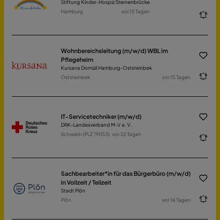
Stiftung Kinder-Hospiz Sternenbrücke
Hamburg
vor 15 Tagen
Wohnbereichsleitung (m/w/d) WBL im
Pflegeheim
Kursana Domizil Hamburg-Oststeinbek
Oststeinbek
vor 15 Tagen
IT-Servicetechniker (m/w/d)
DRK-Landesverband M-V e. V.
Schwerin (PLZ 19053)
vor 22 Tagen
Sachbearbeiter*in für das Bürgerbüro (m/w/d)
in Vollzeit / Teilzeit
Stadt Plön
Plön
vor 16 Tagen