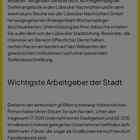
anbieten. Vergessen Sie bitte nicht, sich regelmäßig die
Stellenangebote in den Lübecker Nachrichten und in dem
zweimal pro Woche von der Lübecker Nachrichten GmbH
herausgegebenen Anzeigenblatt Wochenspiegel
durchzuarbeiten. Unterstützung bei Ihrer Jobsuche erhalten
Sie außerdem von der Lübecker Stadtzeitung. Bewerber, die
Interesse am Bereich öffentlicher Dienst haben,
recherchieren am besten auf den Webseiten der
gewünschten Institutionen nach einer passenden
Stellenausschreibung.
Wichtigste Arbeitgeber der Stadt
Dreizehn der einhundert größten schleswig-holsteinischen
Firmen haben ihren Sitz am Tor zum Norden. Unter den
insgesamt 17.000 Unternehmen im Stadtgebiet und 60.000
im näheren Umkreis gelegenen Unternehmen befinden sich
Weltmarkt-Führer, die sogar als Großkonzerne noch heute in
Familienbesitz sind.