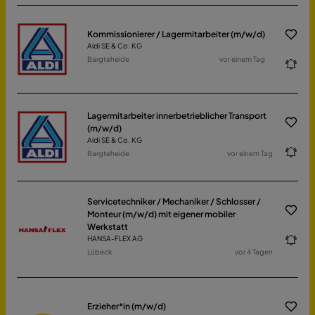
Kommissionierer / Lagermitarbeiter (m/w/d)
Aldi SE & Co. KG
Bargteheide
vor einem Tag
Lagermitarbeiter innerbetrieblicher Transport
(m/w/d)
Aldi SE & Co. KG
Bargteheide
vor einem Tag
Servicetechniker / Mechaniker / Schlosser /
Monteur (m/w/d) mit eigener mobiler
Werkstatt
HANSA-FLEX AG
Lübeck
vor 4 Tagen
Erzieher*in (m/w/d)