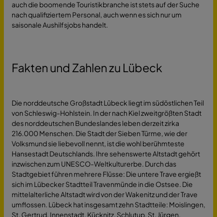
auch die boomende Touristikbranche ist stets auf der Suche
nach qualifiziertem Personal, auch wenn es sich nur um
saisonale Aushilfsjobs handelt.
Fakten und Zahlen zu Lübeck
Die norddeutsche Großstadt Lübeck liegt im südöstlichen Teil
von Schleswig-Hohlstein. In der nach Kiel zweitgrößten Stadt
des norddeutschen Bundeslandes leben derzeit zirka
216.000 Menschen. Die Stadt der Sieben Türme, wie der
Volksmund sie liebevoll nennt, ist die wohl berühmteste
Hansestadt Deutschlands. Ihre sehenswerte Altstadt gehört
inzwischen zum UNESCO-Weltkulturerbe. Durch das
Stadtgebiet führen mehrere Flüsse: Die untere Trave ergießt
sich im Lübecker Stadtteil Travenmünde in die Ostsee. Die
mittelalterliche Altstadt wird von der Wakenitz und der Trave
umflossen. Lübeck hat insgesamt zehn Stadtteile: Moislingen,
St. Gertrud, Innenstadt, Kücknitz, Schlutup, St. Jürgen,