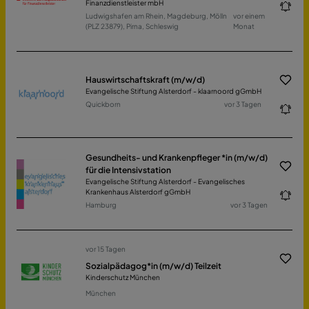
Finanzdienstleister mbH
Ludwigshafen am Rhein, Magdeburg, Mölln
vor einem
(PLZ 23879), Pirna, Schleswig
Monat
Hauswirtschaftskraft (m/w/d)
Evangelische Stiftung Alsterdorf - klaarnoord gGmbH
Quickborn
vor 3 Tagen
Gesundheits- und Krankenpfleger *in (m/w/d)
für die Intensivstation
Evangelische Stiftung Alsterdorf - Evangelisches
Krankenhaus Alsterdorf gGmbH
Hamburg
vor 3 Tagen
vor 15 Tagen
Sozialpädagog*in (m/w/d) Teilzeit
Kinderschutz München
München