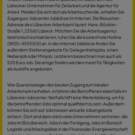
Lübecker Unternehmen für Zeitarbeit und die Agentur für
Arbeit. Melden Sie sich dort als Arbeitsuchende, erhalten Sie
Zugang zur Jobcenter Jobbörse im Internet. Die Besucher-
Adresse des Lübecker Arbeitsamt lautet: Hans-Böckler-
Straße 1, 23560 Lübeck. Möchten Sie die Arbeitsagentur
telefonisch kontaktieren, rufen Sie die kostenfreie Hotline
0800-4555500 an. In der Internet Jobbörse finden Sie
außerdem Stellenangebote für Gelegenheitsjobs, einen
Nebenjob oder Minijob. Letzteren bezeichnet man auch als
520 Euro Job. Derartige Stellen werden meist für Tätigkeiten
als Aushilfe angeboten.
Wie Quereinsteiger den besten Zugang zum lokalen
Arbeitsmarkt erhalten, erfahren die Betroffenen ebenfalls im
Lübecker Jobcenter. Notfalls hilft eine Weiterbildung, um für
die betreffenden Jobs optimal qualifiziert zu sein. Außerdem
können Sie sich auf Jobmessen aktuelle Jobangebote
sichern. Dort sind dann stets viele Unternehmen vertreten, die
Jobs im Bürobereich, Jobs in der Fertigung, Jobs im Bereich
Logistik und Arbeitsplätze in der Finanzoder Energiewirtschaft