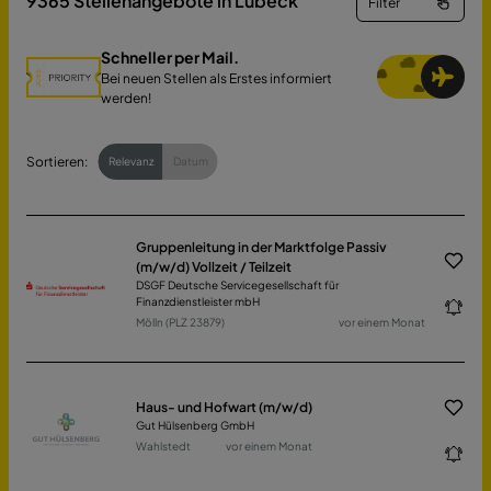
9365
Stellenangebote in Lübeck
Filter
Schneller per Mail.
Bei neuen Stellen als Erstes informiert
werden!
Sortieren:
Relevanz
Datum
Gruppenleitung in der Marktfolge Passiv
(m/w/d) Vollzeit / Teilzeit
DSGF Deutsche Servicegesellschaft für
Finanzdienstleister mbH
Mölln (PLZ 23879)
vor einem Monat
Haus- und Hofwart (m/w/d)
Gut Hülsenberg GmbH
Wahlstedt
vor einem Monat