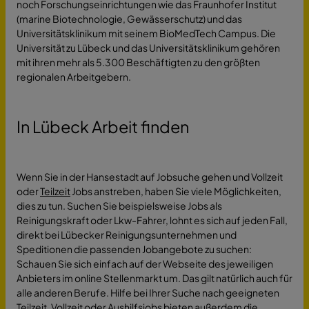
noch Forschungseinrichtungen wie das Fraunhofer Institut
(marine Biotechnologie, Gewässerschutz) und das
Universitätsklinikum mit seinem BioMedTech Campus. Die
Universität zu Lübeck und das Universitätsklinikum gehören
mit ihren mehr als 5.300 Beschäftigten zu den größten
regionalen Arbeitgebern.
In Lübeck Arbeit finden
Wenn Sie in der Hansestadt auf Jobsuche gehen und Vollzeit
oder
Teilzeit
Jobs anstreben, haben Sie viele Möglichkeiten,
dies zu tun. Suchen Sie beispielsweise Jobs als
Reinigungskraft oder Lkw-Fahrer, lohnt es sich auf jeden Fall,
direkt bei Lübecker Reinigungsunternehmen und
Speditionen die passenden Jobangebote zu suchen:
Schauen Sie sich einfach auf der Webseite des jeweiligen
Anbieters im online Stellenmarkt um. Das gilt natürlich auch für
alle anderen Berufe. Hilfe bei Ihrer Suche nach geeigneten
Teilzeit, Vollzeit oder Aushilfsjobs bieten außerdem die