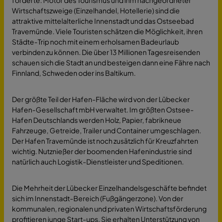
Wirtschaftszweige (Einzelhandel, Hotellerie) sind die
attraktive mittelalterliche Innenstadt und das Ostseebad
Travemünde. Viele Touristen schätzen die Möglichkeit, ihren
Städte-Trip noch mit einem erholsamen Badeurlaub
verbinden zu können. Die über 13 Millionen Tagesreisenden
schauen sich die Stadt an und besteigen dann eine Fähre nach
Finnland, Schweden oder ins Baltikum.
Der größte Teil der Hafen-Fläche wird von der Lübecker
Hafen-Gesellschaft mbH verwaltet. Im größten Ostsee-
Hafen Deutschlands werden Holz, Papier, fabrikneue
Fahrzeuge, Getreide, Trailer und Container umgeschlagen.
Der Hafen Travemünde ist noch zusätzlich für Kreuzfahrten
wichtig. Nutznießer der boomenden Hafenindustrie sind
natürlich auch Logistik-Dienstleister und Speditionen.
Die Mehrheit der Lübecker Einzelhandelsgeschäfte befindet
sich im Innenstadt-Bereich (Fußgängerzone). Von der
kommunalen, regionalen und privaten Wirtschaftsförderung
profitieren junge Start-ups. Sie erhalten Unterstützung von