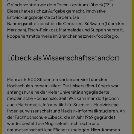
Gründerzentren wie dem Technikzentrum Lübeck (TZL).
Dieses hat es sich zur Aufgabe gemacht, innovative
Entwicklungsprojekte zu fördern. Die
Nahrungsmittelindustrie, die Cerealien, Süßwaren (Lübecker
Marzipan), Fisch-Feinkost, Marmelade und Suppen herstellt,
kooperiert mittlerweile im Branchennetzwerk foodRegio.
Lübeck als Wissenschaftsstandort
Mehr als 5.500 Studenten sind an den vier Lübecker
Hochschulen immatrikuliert. Die Universität zu Lübeck war
anfangs nur eine der Kieler Universität angegliederte
medizinische Hochschule. Seit 1993 kann man dort jedoch
auch Mathematik, Informatik, Life Sciences, Medizinische
Ingenieurwissenschaft und Medizin-Informatik studieren. An
der Fachhochschule Lübeck, die im Jahr 1969 gegründet
wurde, besteht die Möglichkeit, technische und
naturwissenschaftliche Fächer zu belegen. Hinzu kommen