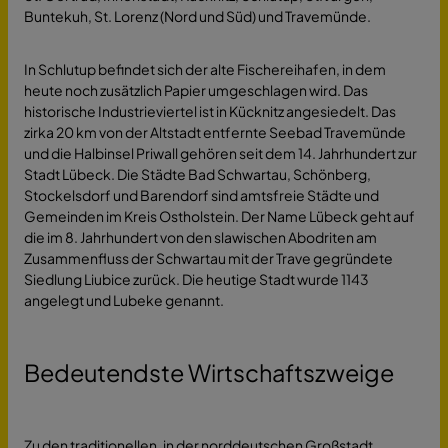
Buntekuh, St. Lorenz (Nord und Süd) und Travemünde.
In Schlutup befindet sich der alte Fischereihafen, in dem
heute noch zusätzlich Papier umgeschlagen wird. Das
historische Industrieviertel ist in Kücknitz angesiedelt. Das
zirka 20 km von der Altstadt entfernte Seebad Travemünde
und die Halbinsel Priwall gehören seit dem 14. Jahrhundert zur
Stadt Lübeck. Die Städte Bad Schwartau, Schönberg,
Stockelsdorf und Barendorf sind amtsfreie Städte und
Gemeinden im Kreis Ostholstein. Der Name Lübeck geht auf
die im 8. Jahrhundert von den slawischen Abodriten am
Zusammenfluss der Schwartau mit der Trave gegründete
Siedlung Liubice zurück. Die heutige Stadt wurde 1143
angelegt und Lubeke genannt.
Bedeutendste Wirtschaftszweige
Zu den traditionellen, in der norddeutschen Großstadt