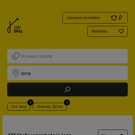
Jobalarm anmelden
Merkliste
Job Finden
X
X
Ort: Jena
Umkreis: 30 km