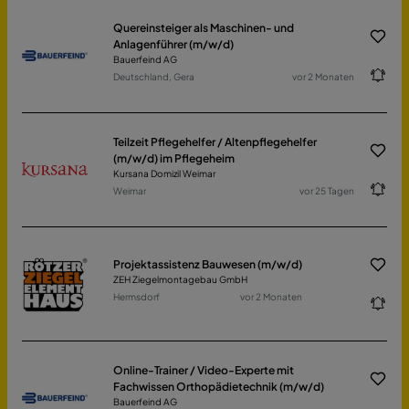
Quereinsteiger als Maschinen- und
Anlagenführer (m/w/d)
Bauerfeind AG
Deutschland, Gera
vor 2 Monaten
Teilzeit Pflegehelfer / Altenpflegehelfer
(m/w/d) im Pflegeheim
Kursana Domizil Weimar
Weimar
vor 25 Tagen
Projektassistenz Bauwesen (m/w/d)
ZEH Ziegelmontagebau GmbH
Hermsdorf
vor 2 Monaten
Online-Trainer / Video-Experte mit
Fachwissen Orthopädietechnik (m/w/d)
Bauerfeind AG