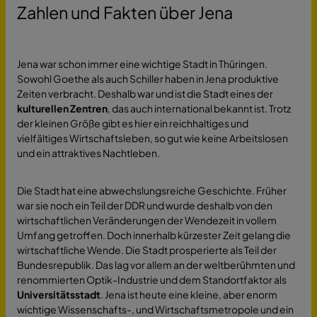
Zahlen und Fakten über Jena
Jena war schon immer eine wichtige Stadt in Thüringen.
Sowohl Goethe als auch Schiller haben in Jena produktive
Zeiten verbracht. Deshalb war und ist die Stadt eines der
kulturellen Zentren
, das auch international bekannt ist. Trotz
der kleinen Größe gibt es hier ein reichhaltiges und
vielfältiges Wirtschaftsleben, so gut wie keine Arbeitslosen
und ein attraktives Nachtleben.
Die Stadt hat eine abwechslungsreiche Geschichte. Früher
war sie noch ein Teil der DDR und wurde deshalb von den
wirtschaftlichen Veränderungen der Wendezeit in vollem
Umfang getroffen. Doch innerhalb kürzester Zeit gelang die
wirtschaftliche Wende. Die Stadt prosperierte als Teil der
Bundesrepublik. Das lag vor allem an der weltberühmten und
renommierten Optik-Industrie und dem Standortfaktor als
Universitätsstadt
. Jena ist heute eine kleine, aber enorm
wichtige Wissenschafts-, und Wirtschaftsmetropole und ein