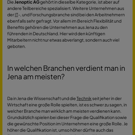
Die
Jenoptic AG
gehört in dieselbe Kategorie, ist aber auf
andere Teilbereiche spezialisiert. Weitere Unternehmen aus
der
IT
-, und Forschungsbranche sind bei den Arbeitnehmern
ebenfalls sehr gefragt. Vor allem im Bereich Flexibilität und
Benefits gehören die Unternehmen aus Jena zu den
führenden in Deutschland. Hier wird den künftigen
Mitarbeitern nicht nur etwas abverlangt, sondern auch viel
geboten.
In welchen Branchen verdient man in
Jena am meisten?
Da in Jena die Wissenschaft und die
Technik
seit jeher in der
Wirtschaft eine große Rolle spielten, ist es schwer zu sagen, in
welcher Branche man wirklich am meisten verdienen kann.
Grundsätzlich spielen bei dieser Frage die Qualifikation sowie
die gewünschte Position im Unternehmen eine große Rolle. Je
höher die Qualifikation ist, umso höher dürfte auch das