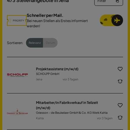
473
Stellenangebote in Jena
Filter
Schneller per Mail.
Bei neuen Stellen als Erstes informiert
werden!
Sortieren:
Relevanz
Datum
Projektassistenz (m/w/d)
SCHOLPP GmbH
Jena
vor 3 Tagen
Mitarbeiter/in Fabrikverkauf in Teilzeit
(m/w/d)
Griesson - de Beukelaer GmbH & Co. KG Werk Kahla
Kahla
vor 3 Tagen