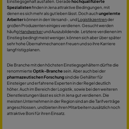
Einstiegsgehalt ausfallen. Gerade
hochqualifizierte
Spezialisten
finden in Jena attraktive Bedingungen, mit
denen es sich mehr als gut leben lässt. Doch auch
ungelernte
Arbeiter
können in den Versand-, und
Logistikzentren
der
großen Produzenten einiges verdienen. Gesucht werden
häufig
Handwerker
und Auszubildende. Letztere verdienen im
Einstieg bedingt meist weniger, können sich aber über später
sehr hohe Übernahmechancen freuen und so ihre Karriere
langfristig planen.
Die Branche mit den höchsten Einstiegsgehältern dürfte die
renommierte
Optik-Branche
sein. Aber auch bei der
pharmazeutischen Forschung
sind die Gehälter für
Einsteiger und erfahrene Experten in der Regel deutlich
höher. Auch im Bereich der Logistik, sowie bei den weiteren
Dienstleistungen lässt es sich in Jena gut verdienen. Die
meisten Unternehmen in der Region sind an die Tarifverträge
angeschlossen, und bieten ihren Mitarbeitern zusätzlich noch
attraktive Boni für ihren Einsatz.