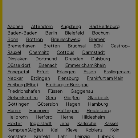
Aachen
Attendorn
Augsburg
Bad Berleburg
Baden-Baden
Berlin
Bielefeld
Bochum
Bonn
Bottrop
Braunschweig
Bremen
Bremerhaven
Bretten
Bruchsal
Bühl
Castrop-
Rauxel
Chemnitz
Cottbus
Darmstadt
Dinslaken
Dortmund
Dresden
Duisburg
Düsseldorf
Eisenach
Emmerich am Rhein
Ennepetal
Erfurt
Erlangen
Essen
Esslingen am
Neckar
Ettlingen
Flensburg
Frankfurt am Main
Freiburg (Elbe)
Freiburg im Breisgau
Friedrichshafen
Füssen
Gaggenau
Gelsenkirchen
Gera
Gießen
Gladbeck
Göttingen
Gütersloh
Hagen
Hamburg
Hamm
Hannover
Hattingen
Heidelberg
Heilbronn
Herford
Herne
Hildesheim
Höxter
Ingolstadt
Jena
Karlsruhe
Kassel
Kempten (Allgäu)
Kiel
Kleve
Koblenz
Köln
Konstanz
Krefeld
Lahr
Leipzig
Lübeck