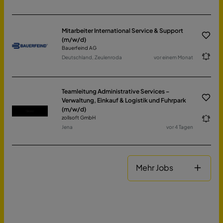
Mitarbeiter International Service & Support
(m/w/d)
Bauerfeind AG
Deutschland, Zeulenroda
vor einem Monat
Teamleitung Administrative Services –
Verwaltung, Einkauf & Logistik und Fuhrpark
(m/w/d)
zollsoft GmbH
Jena
vor 4 Tagen
Mehr Jobs