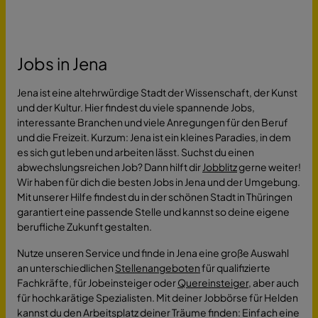
Jobs in Jena
Jena ist eine altehrwürdige Stadt der Wissenschaft, der Kunst
und der Kultur. Hier findest du viele spannende Jobs,
interessante Branchen und viele Anregungen für den Beruf
und die Freizeit. Kurzum: Jena ist ein kleines Paradies, in dem
es sich gut leben und arbeiten lässt. Suchst du einen
abwechslungsreichen Job? Dann hilft dir
Jobblitz
gerne weiter!
Wir haben für dich die besten Jobs in Jena und der Umgebung.
Mit unserer Hilfe findest du in der schönen Stadt in Thüringen
garantiert eine passende Stelle und kannst so deine eigene
berufliche Zukunft gestalten.
Nutze unseren Service und finde in Jena eine große Auswahl
an unterschiedlichen
Stellenangeboten
für qualifizierte
Fachkräfte, für Jobeinsteiger oder
Quereinsteiger
, aber auch
für hochkarätige Spezialisten. Mit deiner Jobbörse für Helden
kannst du den Arbeitsplatz deiner Träume finden: Einfach eine