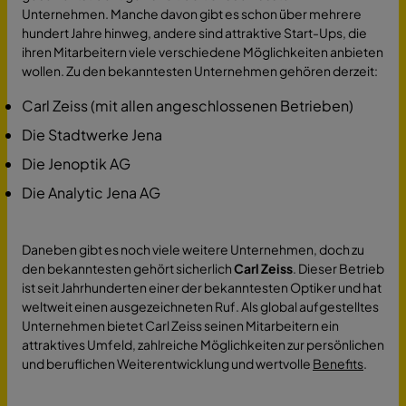
Unternehmen. Manche davon gibt es schon über mehrere
hundert Jahre hinweg, andere sind attraktive Start-Ups, die
ihren Mitarbeitern viele verschiedene Möglichkeiten anbieten
wollen. Zu den bekanntesten Unternehmen gehören derzeit:
Carl Zeiss (mit allen angeschlossenen Betrieben)
Die Stadtwerke Jena
Die Jenoptik AG
Die Analytic Jena AG
Daneben gibt es noch viele weitere Unternehmen, doch zu
den bekanntesten gehört sicherlich
Carl Zeiss
. Dieser Betrieb
ist seit Jahrhunderten einer der bekanntesten Optiker und hat
weltweit einen ausgezeichneten Ruf. Als global aufgestelltes
Unternehmen bietet Carl Zeiss seinen Mitarbeitern ein
attraktives Umfeld, zahlreiche Möglichkeiten zur persönlichen
und beruflichen Weiterentwicklung und wertvolle
Benefits
.