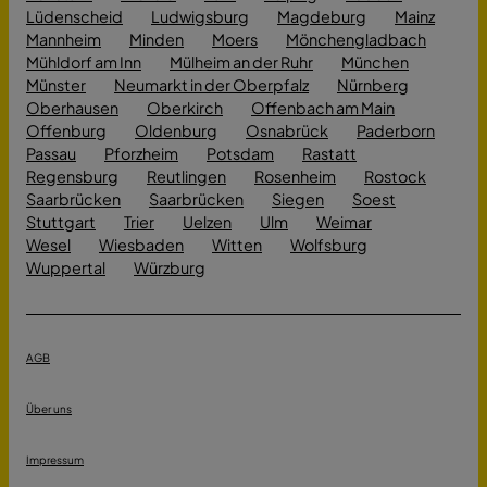
Lüdenscheid
Ludwigsburg
Magdeburg
Mainz
Mannheim
Minden
Moers
Mönchengladbach
Mühldorf am Inn
Mülheim an der Ruhr
München
Münster
Neumarkt in der Oberpfalz
Nürnberg
Oberhausen
Oberkirch
Offenbach am Main
Offenburg
Oldenburg
Osnabrück
Paderborn
Passau
Pforzheim
Potsdam
Rastatt
Regensburg
Reutlingen
Rosenheim
Rostock
Saarbrücken
Saarbrücken
Siegen
Soest
Stuttgart
Trier
Uelzen
Ulm
Weimar
Wesel
Wiesbaden
Witten
Wolfsburg
Wuppertal
Würzburg
AGB
Über uns
Impressum