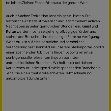
beliebtes Ziel von Fachkräften aus der ganzen Welt.
Auch in Sachen Freizeit hat Jena einiges zu bieten. Die
historische Altstadt ist malerisch und lädt mit einem aktiven
Nachtleben zu vielen gemütlichen Stunden ein.
Kunst und
Kultur
werden in Jena seit jeher großzügig gefördert und
stehen den Besuchern in reichhaltiger Form zur Verfügung.
Wenn du Lust auf eine berufliche und persönliche
Veränderung hast, kannst du in unserem Stellenportal Jobblitz
einen spannenden Job in Jena finden. Jobblitz liefert dir
punktgenau alle relevanten Ergebnisse in den
unterschiedlichen Branchen. Wir helfen dir bei deinen
Karriereschub und zeigen dir viele spannenden Branchen in
Jena, die eine Arbeitsstelle anbieten. Jetzt schnell und
unkompliziert durchstarten!